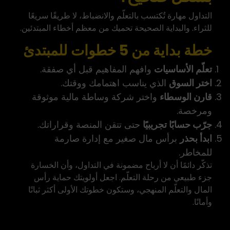
التداول مهارة تُكتسب بالتعلّم والانضباط، لا طريقًا سريعًا
للثراء. والبداية الصحيحة تحميك من معظم أخطاء المبتدئين.
خطة بداية من 5 خطوات للمبتدئ
تعلّم الأساسيات
وافهم المفاهيم قبل أي صفقة.
اختر السوق
الذي يناسب اهتمامك ووقتك.
قارن الوسطاء
واختر شركة وساطة مالية موثوقة
ومرخصة.
جرّب حسابًا تجريبيًا
حتى تتقن المنصة وقراراتك.
ابدأ بحذر
برأس مال صغير مع إدارة صارمة
للمخاطر.
تذكّر دائمًا أن لا أرباح مضمونة في التداول، وأن الخسارة
جزء طبيعي من رحلة التعلّم. اجعل أولويتك حماية رأس
المال والتعلّم المنهجي، وستكون خطوتك الأولى أكثر ثباتًا
وأمانًا.