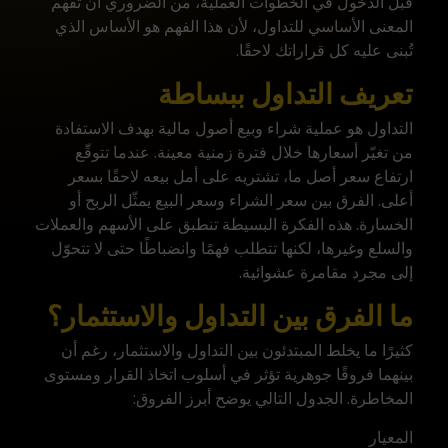
قبل الدخول في الخطوات العملية، من الضروري أن تفهم
المعنى الأساسي للتداول، لأن هذا الفهم هو الأساس الذي
تُبنى عليه كل قراراتك لاحقًا.
تعريف التداول ببساطة
التداول هو عملية شراء وبيع أصول مالية بهدف الاستفادة
من تغيّر أسعارها خلال فترة زمنية معينة. عندما تتوقّع
ارتفاع سعر أصل ما، تشتريه على أمل بيعه لاحقًا بسعر
أعلى. الفرق بين سعر الشراء وسعر البيع يمثّل الربح أو
الخسارة. هذه الفكرة البسيطة تنطبق على الأسهم والعملات
والسلع وغيرها، لكنها تتطلب فهمًا وانضباطًا حتى لا تتحوّل
إلى مجرد مقامرة عشوائية.
ما الفرق بين التداول والاستثمار؟
كثيرًا ما يخلط المبتدئون بين التداول والاستثمار، رغم أن
بينهما فروقًا جوهرية تؤثر في أسلوب اتخاذ القرار ومستوى
المخاطرة. الجدول التالي يوضح أبرز الفروق:
المعيار