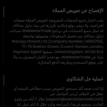
الإفصاح عن تعويض العملاء
يجب اعتبار جميع الصفقات المعروضة لتعويض العملاء صفقات
افتراضية، ولا ينبغي توقع إمكانية تكرارها في بيئة تداول محاكاة.
قد تمثل جميع الحسابات في برنامج WeMasterTrade حسابات
تداول محاكاة. يتم تحصيل المدفوعات وتسهيلها بواسطة
Wecopy Fintech LTD (Company Number: 14905703),
71-75 Shelton Street, Covent Garden, London,
United Kingdom, WC2H 9JQ، بصفتها Payment Agent
نيابةً عن WeMasterTrade، مع تحديد الكيان المعمول به بناءً
على موقع المستخدم وطريقة الدفع المختارة.
عملية حل الشكاوى
إذا كنت تعتقد أنك مستحق للتعويض بسبب خطأ في المنصة أو
عطل في النظام، يُرجى التواصل عبر
[support@wemastertrade.com] خلال 7 أيام من وقوع
الحادث. سيقوم فريقنا بالمراجعة والرد خلال 5 أيام عمل. إذا