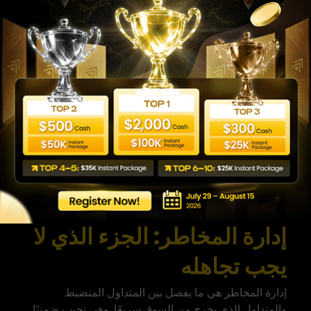
للمحترف. الاختيار الأمثل يعتمد على احتياجاتك، وخبرتك،
والسوق الذي تستهدفه. لمزيد من المحتوى التعليمي حول
الأسواق المالية يمكنك زيارة
WeMasterTrade
.
مقارنة معايير اختيار شركة وساطة مالية موثوقة ومرخصة قبل بدء التداول
إدارة المخاطر: الجزء الذي لا
يجب تجاهله
إدارة المخاطر هي ما يفصل بين المتداول المنضبط
والمتداول الذي يخرج من السوق سريعًا. وهي تجيب ضمنيًا