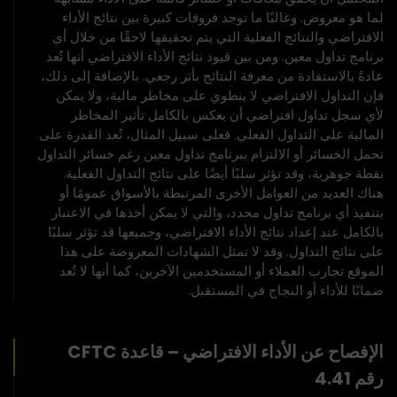
لما هو معروض. وغالبًا ما توجد فروقات كبيرة بين نتائج الأداء
الافتراضي والنتائج الفعلية التي يتم تحقيقها لاحقًا من خلال أي
برنامج تداول معين. ومن بين قيود نتائج الأداء الافتراضي أنها تُعد
عادةً بالاستفادة من معرفة النتائج بأثر رجعي. بالإضافة إلى ذلك،
فإن التداول الافتراضي لا ينطوي على مخاطر مالية، ولا يمكن
لأي سجل تداول افتراضي أن يعكس بالكامل تأثير المخاطر
المالية على التداول الفعلي. فعلى سبيل المثال، تُعد القدرة على
تحمل الخسائر أو الالتزام ببرنامج تداول معين رغم خسائر التداول
نقطة جوهرية، وقد تؤثر سلبًا أيضًا على نتائج التداول الفعلية.
هناك العديد من العوامل الأخرى المرتبطة بالأسواق عمومًا أو
بتنفيذ أي برنامج تداول محدد، والتي لا يمكن أخذها في الاعتبار
بالكامل عند إعداد نتائج الأداء الافتراضي، وجميعها قد تؤثر سلبًا
على نتائج التداول. وقد لا تمثل الشهادات المعروضة على هذا
الموقع تجارب العملاء أو المستخدمين الآخرين، كما أنها لا تُعد
ضمانًا للأداء أو النجاح في المستقبل.
الإفصاح عن الأداء الافتراضي – قاعدة CFTC
رقم 4.41