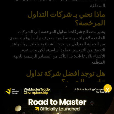
المنطقة.
ماذا نعني بـ شركات التداول
المرخصة؟
يشير مصطلح
شركات التداول المرخصة
إلى الشركات
الخاضعة لإشراف جهة تنظيمية معترف بها، ما يوفّر مستوى
من الحماية للمتداول من حيث الشفافية والالتزام بالقواعد.
التحقق من الترخيص خطوة أساسية، لكن يجب عدم
الاكتفاء بالادعاءات؛ بل التأكد من المصادر الرسمية للجهة
المنظّمة.
هل توجد افضل شركة تداول
تناسب الجميع؟
X
الإجابة المختصرة: لا. فكرة وجود
افضل شركة تداول
أو حتى
أفضل شركات التداول في العالم تناسب الجميع فكرة
مضلّلة. ما يناسب متداول الفوركس قد لا يناسب متداول
الأسهم المحلية، وما يناسب المبتدئ قد يكون محدودًا