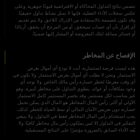
تتضمن نتائج التداول المحاكاة أو الافتراضية قيودًا جوهرية. وعلى
عكس سجلات الأداء الفعلية، فإنها لا تمثل نشاط تداول حقيقيًا،
وقد تكون مُصممة بالاستفادة من الإدراك اللاحق. ولا يتم تقديم
أي إقرار بأن أي حساب سيحقق، أو من المرجح أن يحقق، أرباحًا
أو خسائر مماثلة لتلك المعروضة أو المشار إليها ضمنيًا.
الإفصاح عن المخاطر
هذه ليست فرصة استثمارية. أنت لا تودع أي أموال بغرض
الاستثمار. ونحن لا نطلب أي أموال بغرض الاستثمار. ولا تكون في
أي وقت معرضًا لخطر خسارة رأس مالك الخاص. ولا توجد أي
وعود بمكافآت أو عوائد. ينطوي التداول على مخاطر كبيرة، وهو
غير مناسب لكل مستثمر. وقد يخسر المستثمر كامل الاستثمار
الأولي أو أكثر. رأس المال المخاطر هو المال الذي يمكن تحمل
خسارته دون تعريض الأمان المالي أو نمط الحياة للخطر. لذلك،
يجب استخدام رأس المال المخاطر فقط في التداول، ولا ينبغي
التفكير في التداول إلا لمن يملكون رأس مال مخاطر كافيًا. ولا
يُعد الأداء السابق بالضرورة مؤشرًا على النتائج المستقبلية.