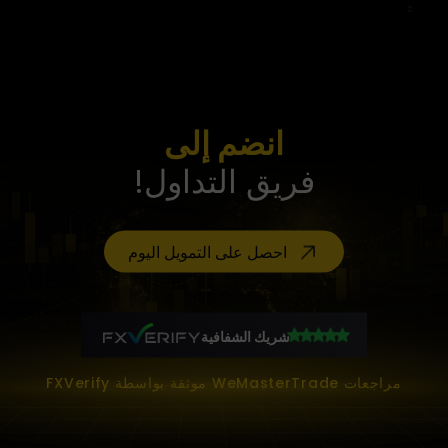
انضم إلى
فريق التداول!
احصل على التمويل اليوم
شريك الشفافية
مراجعات WeMasterTrade موثقة بواسطة FXVerify