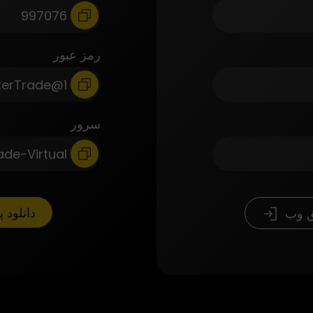
رمز عبور
سرور
دانلود پ
ق وب