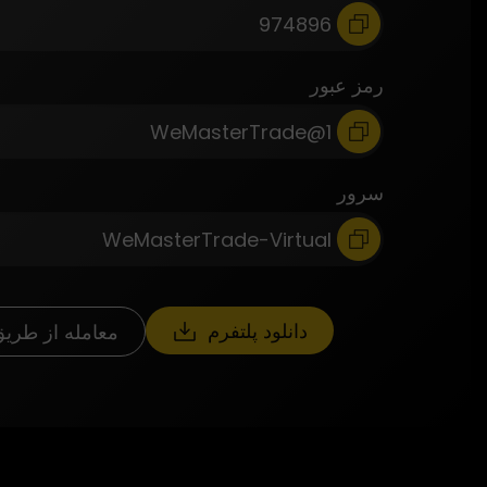
رمز عبور
سرور
دانلود پلتفرم
معامله از طری