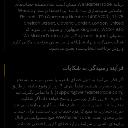
برنامه WeMasterTrade ممکن است نشان‌دهنده حساب‌های
معاملاتی شبیه‌سازی‌شده باشند. پرداخت‌ها توسط Wecopy
Fintech LTD (Company Number: 14905703), 71-75
Shelton Street, Covent Garden, London, United
Kingdom, WC2H 9JQ جمع‌آوری و تسهیل می‌شوند که
به‌عنوان Payment Agent از طرف WeMasterTrade
فعالیت می‌کند، و نهاد قابل‌اعمال بر اساس موقعیت مکانی کاربر
و روش پرداخت انتخاب‌شده تعیین می‌شود.
فرآیند رسیدگی به شکایات
اگر فکر می‌کنید به دلیل خطای پلتفرم یا نقص سیستم مستحق
جبران خسارت هستید، لطفاً ظرف 7 روز از وقوع حادثه از طریق
[support@wemastertrade.com] با ما تماس بگیرید. تیم
ما ظرف 5 روز کاری بررسی و پاسخ خواهد داد. اگر شکایت
معتبر باشد، جبران خسارت ظرف 14 روز کاری پردازش می‌شود.
جبران خسارت به مبلغ کارمزد خدمات پرداخت‌شده برای حساب
متأثر محدود است. WeMasterTrade هیچ مسئولیتی در قبال
زیان‌های ناشی از شرایط بازار، خطای کاربر یا قطعی خدمات