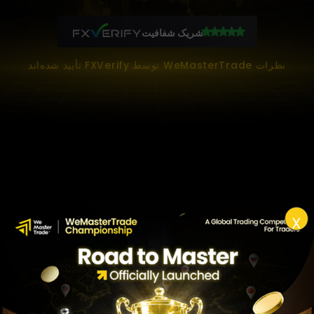
شریک شفافیت
نظرات WeMasterTrade توسط FXVerify تأیید شده‌اند
X
به مشتریان حسابی با سرمایه مجازی ارائه می‌شود. فعالیت
معاملاتی آن‌ها در حساب مجازی، از طریق الگوریتم‌های اختصاصی
ما به‌صورت لحظه‌ای در حساب معاملاتی واقعی شرکت کپی می‌شود