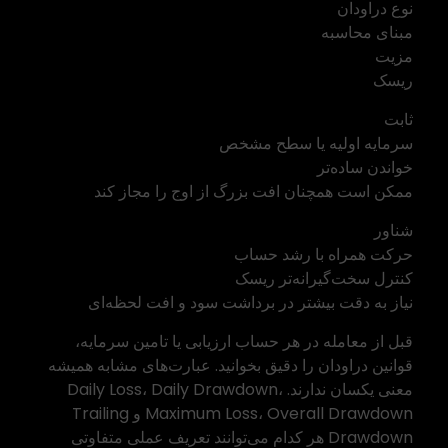
نوع دراودان
مبنای محاسبه
مزیت
ریسک
ثابت
سرمایه اولیه یا سطح مشخص
خواندن ساده‌تر
ممکن است همچنان افت بزرگ از اوج را مجاز کند
شناور
حرکت همراه با رشد حساب
کنترل سخت‌گیرانه‌تر ریسک
نیاز به دقت بیشتر در برداشت سود و افت لحظه‌ای
قبل از معامله در هر حساب ارزیابی یا تامین سرمایه،
قوانین دراودان را دقیق بخوانید. عبارت‌های مشابه همیشه
معنی یکسان ندارند. Daily Loss، Daily Drawdown،
Maximum Loss، Overall Drawdown و Trailing
Drawdown هر کدام می‌توانند تعریف عملی متفاوتی