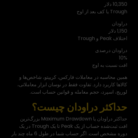
10,350 دلار
Trough یا کف بعد از اوج
دراودان
1,150 دلار
اختلاف Peak و Trough
دراودان درصدی
10%
افت نسبت به اوج
همین محاسبه در معاملات فارکس، کریپتو، شاخص‌ها و
کالاها کاربرد دارد. تفاوت فقط در نوسان ابزار معاملاتی،
لوریج، اسپرد، حجم معامله و قوانین حساب است.
حداکثر دراودان چیست؟
حداکثر دراودان یا Maximum Drawdown بزرگ‌ترین
افت ثبت‌شده حساب از یک Peak تا یک Trough در یک
دوره مشخص است. اگر حساب شما در طول 6 ماه چند بار