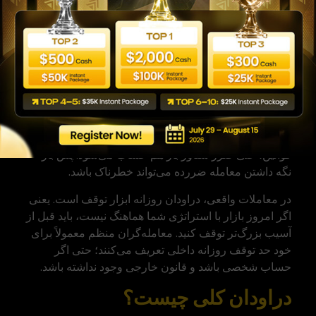
روز معاملاتی. این افت معمولاً از Balance یا Equity
ابتدای روز، یا در برخی مدل‌ها از Equity بالاتر ثبت‌شده در
همان روز محاسبه می‌شود. روش دقیق محاسبه به قوانین
حساب یا پلتفرم بستگی دارد.
برای مثال، حساب شما در شروع روز 50,000 دلار است و
محدودیت دراودان روزانه 5% است. 5% این حساب برابر
2,500 دلار است. اگر Equity حساب در همان روز به
47,500 دلار برسد، به حد روزانه رسیده‌اید. در بعضی
قوانین، حتی ضرر شناور باز هم حساب می‌شود. پس باز
نگه داشتن معامله ضررده می‌تواند خطرناک باشد.
در معاملات واقعی، دراودان روزانه ابزار توقف است. یعنی
اگر امروز بازار با استراتژی شما هماهنگ نیست، باید قبل از
آسیب بزرگ‌تر توقف کنید. معامله‌گران منظم معمولاً برای
خود حد توقف روزانه داخلی تعریف می‌کنند؛ حتی اگر
حساب شخصی باشد و قانون خارجی وجود نداشته باشد.
دراودان کلی چیست؟