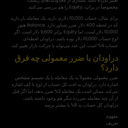
تغییر نکرده باشد. بسیاری از محدودیت‌های ریسک،
مخصوصاً در پراپ، Equity را هم بررسی می‌کنند.
برای مثال، حساب 10,000 دلاری دارید. یک معامله باز دارید
که در لحظه 400 دلار
ضرر شناور
دارد. Balance هنوز
10,000 دلار است، اما Equity برابر 9,600 دلار است. اگر
اوج حساب 10,000 دلار بوده باشد، دراودان لحظه‌ای
حساب 4% است. این عدد می‌تواند با حرکت بازار تغییر کند.
دراودان با ضرر معمولی چه فرق
دارد؟
ضرر معمولی معمولاً به یک معامله یا یک تصمیم مشخص
اشاره دارد. دراودان به افت کل حساب از اوج تا کف اشاره
می‌کند. ممکن است یک معامله 2% ضرر بدهد، اما اگر قبل
از آن چند معامله ضررده دیگر هم وجود داشته باشد،
دراودان کل حساب به 8% یا بیشتر برسد.
مفهوم
تعریف