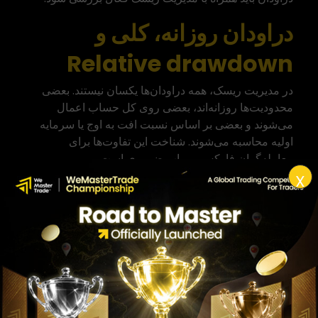
دراودان روزانه، کلی و
Relative drawdown
در مدیریت ریسک، همه دراودان‌ها یکسان نیستند. بعضی
محدودیت‌ها روزانه‌اند، بعضی روی کل حساب اعمال
می‌شوند و بعضی بر اساس نسبت افت به اوج یا سرمایه
اولیه محاسبه می‌شوند. شناخت این تفاوت‌ها برای
معامله‌گران فارکس و پراپ ضروری است.
X
اشتباه رایج این است که معامله‌گر فقط به دراودان کلی
نگاه می‌کند و محدودیت روزانه را نادیده می‌گیرد. در حساب
پراپ، ممکن است هنوز از نظر دراودان کلی در محدوده
امن باشید، اما با یک روز بد، حد ضرر روزانه را نقض کنید.
بنابراین، کنترل ریسک باید هم روزانه باشد و هم کلی.
دراودان روزانه چیست؟
دراودان روزانه یعنی حداکثر افت مجاز یا ثبت‌شده در یک