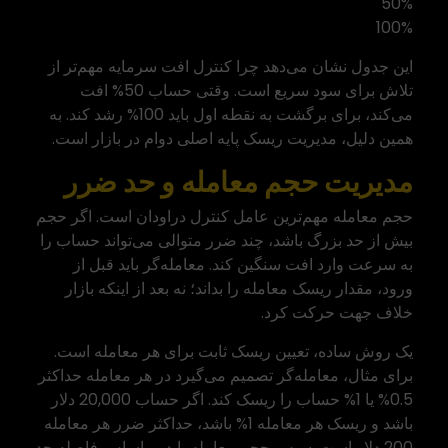
50%
100%
این جدول نشان می‌دهد چرا کنترل افت سرمایه مهم‌تر از
تلاش برای سود سریع است. وقتی حساب 50% افت
می‌کند، برای برگشت به نقطه اول باید 100% رشد کند. به
همین دلیل، مدیریت ریسک پایه اصلی دوام در بازار است.
مدیریت حجم معامله و حد ضرر
حجم معامله مهم‌ترین عامل کنترل دراودان است. اگر حجم
بیش از حد بزرگ باشد، چند ضرر متوالی می‌تواند حساب را
به سرعت وارد افت سنگین کند. معامله‌گر باید قبل از
ورود، مقدار ریسک معامله را بداند؛ نه بعد از اینکه بازار
خلاف جهت حرکت کرد.
یک روش ساده، تعیین ریسک ثابت برای هر معامله است.
برای مثال، معامله‌گر تصمیم می‌گیرد در هر معامله حداکثر
0.5% یا 1% حساب را ریسک کند. اگر حساب 20,000 دلار
باشد و ریسک هر معامله 1% باشد، حداکثر ضرر هر معامله
200 دلار است. سپس حجم معامله باید بر اساس فاصله حد