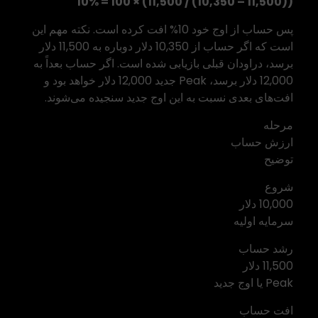
((11,500 – 10,350) / 11,500) × 100 = 10%
پس حساب از اوج خود 10% افت کرده است. نکته مهم این
است که اگر حساب از 10,350 دلار دوباره به 11,500 دلار
برسد، دراودان قبلی بازیابی شده است. اگر حساب بعداً به
12,000 دلار برسد، Peak جدید 12,000 دلار خواهد بود و
افت‌های بعدی نسبت به این اوج جدید سنجیده می‌شوند.
مرحله
ارزش حساب
توضیح
شروع
10,000 دلار
سرمایه اولیه
رشد حساب
11,500 دلار
Peak یا اوج جدید
افت حساب