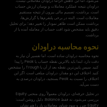
می‌شود، اما این کاهش الزاماً دراودان معاملاتی نیست.
دراودان نتیجه عملکرد معاملات و نوسان ارزش حساب
است. برداشت، تصمیم مالی بیرون از نتیجه مستقیم
معاملات است. البته در برخی پلتفرم‌ها یا گزارش‌ها،
برداشت ممکن است ظاهر نمودار را تغییر دهد؛ برای تحلیل
دقیق باید مشخص شود افت حساب از معامله آمده یا از
برداشت.
نحوه محاسبه دراودان
نحوه محاسبه دراودان ساده است، اما تفسیر آن نیاز به
دقت دارد. ابتدا باید بالاترین نقطه حساب یا Peak را پیدا
کنید. سپس پایین‌ترین نقطه بعد از آن یا Trough را مشخص
کنید. اختلاف این دو مقدار، دراودان مبلغی است. اگر این
اختلاف را نسبت به Peak بسنجید، دراودان درصدی به
دست می‌آید.
در تحلیل حرفه‌ای، دراودان معمولاً روی منحنی Equity
بررسی می‌شود، نه فقط Balance. دلیل روشن است:
Equity ضرر و سود شناور معاملات باز را هم نشان