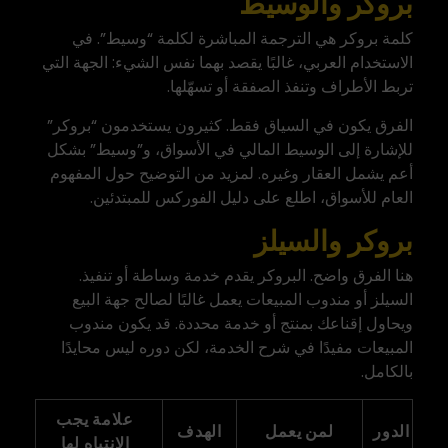
بروكر والوسيط
كلمة بروكر هي الترجمة المباشرة لكلمة “وسيط”. في
الاستخدام العربي، غالبًا يقصد بهما نفس الشيء: الجهة التي
تربط الأطراف وتنفذ الصفقة أو تسهّلها.
الفرق يكون في السياق فقط. كثيرون يستخدمون “بروكر”
للإشارة إلى الوسيط المالي في الأسواق، و”وسيط” بشكل
أعم يشمل العقار وغيره. لمزيد من التوضيح حول المفهوم
العام للأسواق، اطلع على دليل
الفوركس
للمبتدئين.
بروكر والسيلز
هنا الفرق واضح. البروكر يقدم خدمة وساطة أو تنفيذ.
السيلز أو مندوب المبيعات يعمل غالبًا لصالح جهة البيع
ويحاول إقناعك بمنتج أو خدمة محددة. قد يكون مندوب
المبيعات مفيدًا في شرح الخدمة، لكن دوره ليس محايدًا
بالكامل.
علامة يجب
الدور
لمن يعمل
الهدف
الانتباه لها