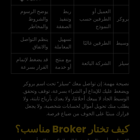
العميل أو
ربط
يوضح الرسوم
بروكر
الطرفين حسب
وتنفيذ
والشروط
النموذج
الصفقة
والمخاطر
تسهيل
ينظم التواصل
وسيط
الطرفين غالبًا
المعاملة
والاتفاق
بيع منتج
قد يضغط لإتمام
سيلز
الشركة البائعة
أو خدمة
القرار بسرعة
نصيحة مهمة: إن تواصل معك “سيلز” تحت اسم بروكر
ويضغط عليك للإيداع أو الشراء بسرعة، توقف وتحقق.
الوسيط الجاد لا يبيعك أحلامًا، ولا يعدك بأرباح ثابتة، ولا
يطلب منك تحويل أموال لحسابات شخصية، ولا يجعل
قرارك مبنيًا على الخوف من ضياع فرصة.
كيف تختار Broker مناسب؟