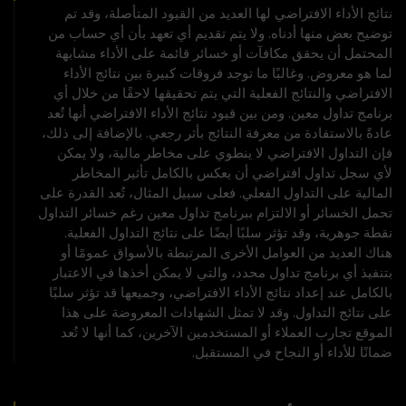
نتائج الأداء الافتراضي لها العديد من القيود المتأصلة، وقد تم
توضيح بعض منها أدناه. ولا يتم تقديم أي تعهد بأن أي حساب من
المحتمل أن يحقق مكافآت أو خسائر قائمة على الأداء مشابهة
لما هو معروض. وغالبًا ما توجد فروقات كبيرة بين نتائج الأداء
الافتراضي والنتائج الفعلية التي يتم تحقيقها لاحقًا من خلال أي
برنامج تداول معين. ومن بين قيود نتائج الأداء الافتراضي أنها تُعد
عادةً بالاستفادة من معرفة النتائج بأثر رجعي. بالإضافة إلى ذلك،
فإن التداول الافتراضي لا ينطوي على مخاطر مالية، ولا يمكن
لأي سجل تداول افتراضي أن يعكس بالكامل تأثير المخاطر
المالية على التداول الفعلي. فعلى سبيل المثال، تُعد القدرة على
تحمل الخسائر أو الالتزام ببرنامج تداول معين رغم خسائر التداول
نقطة جوهرية، وقد تؤثر سلبًا أيضًا على نتائج التداول الفعلية.
هناك العديد من العوامل الأخرى المرتبطة بالأسواق عمومًا أو
بتنفيذ أي برنامج تداول محدد، والتي لا يمكن أخذها في الاعتبار
بالكامل عند إعداد نتائج الأداء الافتراضي، وجميعها قد تؤثر سلبًا
على نتائج التداول. وقد لا تمثل الشهادات المعروضة على هذا
الموقع تجارب العملاء أو المستخدمين الآخرين، كما أنها لا تُعد
ضمانًا للأداء أو النجاح في المستقبل.