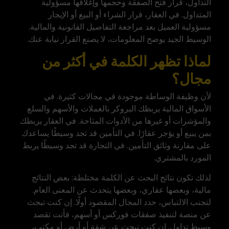
التداول، قرار فتح الصفقة وحجمها وإغلاقها مسؤولية
المتداول. في العقار، قرار الشراء أو البيع أو الإيجار
مسؤولية العميل بعد مراجعة التفاصيل القانونية والمالية.
الوسيط الجيد يوضح المعلومات، لا يصنع القرار نيابة عنك.
لماذا تظهر الكلمة في أكثر من
مجال؟
لأن وظيفة الوساطة موجودة في مجالات كثيرة. في
الأسواق المالية يربطك البروكر بالعملات والأسهم والسلع
والمؤشرات أو غيرها من الأدوات المتاحة. في العقار يربطك
بمن يبيع أو يؤجر عقارًا. في التأمين قد تجد وسيطًا يساعدك
على مقارنة وثائق التأمين. في التجارة قد تجد وسيطًا يربط
المورد بالمشتري.
لذلك تكون نتائج البحث عن الكلمة مختلطة: بعض النتائج
مالية، وبعضها عقاري، وبعضها يتحدث عن المعنى العام.
لتجنب الالتباس، حدد المجال المقصود أولًا. إن كنت تبحث
عن
منصة لتنفيذ صفقات فوركس
أو أسهم، فأنت تقصد
وسيط تداول. إن كنت تبحث عن شقة أو أرض أو مكتب،