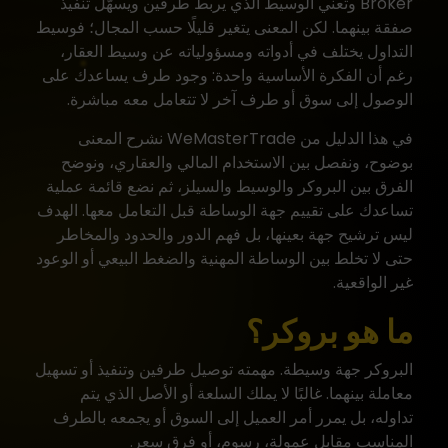
Broker وتعني الوسيط الذي يربط طرفين ويسهّل تنفيذ
صفقة بينهما. لكن المعنى يتغير قليلًا حسب المجال؛ فوسيط
التداول يختلف في أدواته ومسؤولياته عن وسيط العقار،
رغم أن الفكرة الأساسية واحدة: وجود طرف يساعدك على
الوصول إلى سوق أو طرف آخر لا تتعامل معه مباشرة.
في هذا الدليل من
WeMasterTrade
نشرح المعنى
بوضوح، ونفصل بين الاستخدام المالي والعقاري، ونوضح
الفرق بين البروكر والوسيط والسيلز، ثم نضع قائمة عملية
تساعدك على تقييم جهة الوساطة قبل التعامل معها. الهدف
ليس ترشيح جهة بعينها، بل فهم الدور والحدود والمخاطر
حتى لا تخلط بين الوساطة المهنية والضغط البيعي أو الوعود
غير الواقعية.
ما هو بروكر؟
البروكر جهة وسيطة. مهمته توصيل طرفين وتنفيذ أو تسهيل
معاملة بينهما. غالبًا لا يملك السلعة أو الأصل الذي يتم
تداوله، بل يمرر أمر العميل إلى السوق أو يجمعه بالطرف
المناسب مقابل عمولة، رسوم، أو فرق سعر.