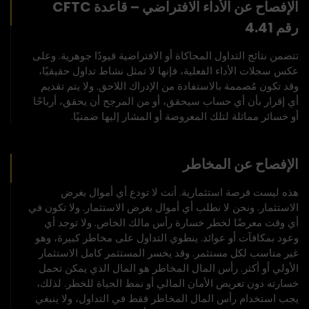
الإفصاح عن الأداء الافتراضي – قاعدة CFTC
رقم 4.41
تتضمن نتائج التداول المحاكاة أو الافتراضية قيودًا جوهرية. وعلى
عكس سجلات الأداء الفعلية، فإنها لا تمثل نشاط تداول حقيقيًا،
وقد تكون مُصممة بالاستفادة من الإدراك اللاحق. ولا يتم تقديم
أي إقرار بأن أي حساب سيحقق، أو من المرجح أن يحقق، أرباحًا
أو خسائر مماثلة لتلك المعروضة أو المشار إليها ضمنيًا.
الإفصاح عن المخاطر
هذه ليست فرصة استثمارية. أنت لا تودع أي أموال بغرض
الاستثمار. ونحن لا نطلب أي أموال بغرض الاستثمار. ولا تكون في
أي وقت معرضًا لخطر خسارة رأس مالك الخاص. ولا توجد أي
وعود بمكافآت أو عوائد. ينطوي التداول على مخاطر كبيرة، وهو
غير مناسب لكل مستثمر. وقد يخسر المستثمر كامل الاستثمار
الأولي أو أكثر. رأس المال المخاطر هو المال الذي يمكن تحمل
خسارته دون تعريض الأمان المالي أو نمط الحياة للخطر. لذلك،
يجب استخدام رأس المال المخاطر فقط في التداول، ولا ينبغي