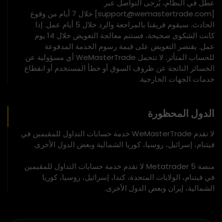
عطل في النظام، يُرجى التواصل عبر
[support@wemastertrade.com] خلال 7 أيام من وقوع
الحادث. سيقوم فريقنا بالمراجعة والرد خلال 5 أيام عمل. إذا
كانت الشكوى صحيحة، فستتم معالجة التعويض خلال 14 يوم
عمل. يقتصر التعويض على قيمة رسوم الخدمة المدفوعة
للحساب المتأثر. لا تتحمل WeMasterTrade أي مسؤولية عن
الخسائر الناتجة عن ظروف السوق أو خطأ المستخدم أو انقطاع
خدمات الجهات الخارجية.
الدول المحظورة
لا تقدم WeMasterTrade خدمة حسابات التداول للمقيمين في
فيتنام، إسرائيل، روسيا، كوريا الشمالية وبعض الدول الأخرى.
منصة Metatrader 5 لا تقدم خدمة حسابات التداول للمقيمين
في فيتنام، الولايات المتحدة، كندا، إسرائيل، روسيا، كوريا
الشمالية، إيران وبعض الدول الأخرى.