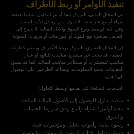
تنفيذ الأوامر أو ربط الأطراف
في المجال المالي، البروكر ينفذ أوامر التداول. عندما تضغط
شراء أو بيع عبر منصة التداول، يتم إرسال الأمر للتنفيذ
وفق آلية الوسيط ونوع السوق والأداة المالية. لا تحتاج إلى
التعامل مباشرة مع البنوك أو البورصات أو مزودي السيولة.
في المجال العقاري، البروكر يربط الأطراف وينظم خطوات
العملية. قد يبحث عن مشتري مناسب للبائع، أو عقار
مناسب للمشتري، أو مستأجر مناسب للمالك. كما قد ينسق
المعاينات، يجمع المعلومات، ويساعد الطرفين على الوصول
إلى اتفاق.
الخدمات الشائعة التي يقدمها وسيط التداول:
منصة تداول للوصول إلى الأصول المالية المتاحة.
تنفيذ أوامر الشراء والبيع وفق شروط الحساب
والسوق.
رسوم بيانية وأدوات تحليل ومؤشرات فنية.
حساب تداول لإدارة الرصيد والصفقات والهامش.