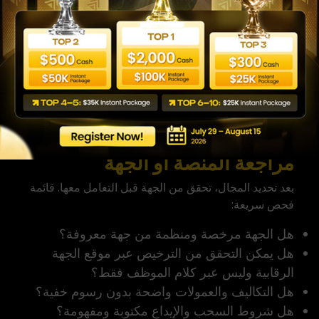
تريد بيع وشراء عملات أو أسهم؟ تحتاج وسيط
تداول.
تريد شقة أو أرضًا أو إيجارًا؟ تحتاج وسيط عقار.
تريد تعلم السوق فقط؟ قد تحتاج محتوى تعليميًا لا
حساب تداول حقيقيًا.
تريد استثمارًا طويل الأجل؟ قارن بين الوساطة،
إدارة الاستثمار، والاستشارات المرخصة.
مراجعة المنصة أو الجهة
بعد تحديد المجال، تحقق من الجهة قبل التعامل معها. قائمة
فحص سريعة:
هل الجهة مرخصة ومنظمة من جهة معروفة؟
هل يمكن التحقق من الترخيص عبر موقع الجهة
الرقابية وليس عبر كلام الموظف فقط؟
هل التكاليف والعمولات واضحة بدون رسوم خفية؟
هل شروط السحب والإيداع مكتوبة ومفهومة؟