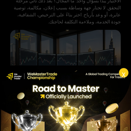
الاختيار يبدأ بسؤال واحد: ما المجال؟ بعد ذلك تأتي مرحلة
التحقق. لا تختار جهة وساطة بسبب إعلان، مكالمة، توصية
عابرة، أو وعد بأرباح. اختر بناءً على الترخيص، الشفافية،
جودة الخدمة، وملاءمة التكلفة لحاجتك.
X
خطوات اختيار بروكر مناسب للتداول أو العقار
تحديد المجال أولًا
قبل أي شيء، حدد إن كنت تريد وسيطًا ماليًا للتداول أم
وسيطًا عقاريًا للبيع والشراء. الخلط بينهما يقودك لجهة غير
مناسبة لحاجتك.