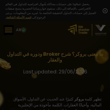
Skip
يحصل عملاؤنا على حسابات محاكاة بأموال افتراضية للتداول في العالم
to
الافتراضي. بالإضافة إلى ذلك، ستقوم خوارزمياتنا الحصرية بنسخ صفقات
content
x
العميل إلى حسابات التداول الحقيقية الخاصة بنا. لمزيد من المعلومات، يرجى
الرجوع إلى
قسم الأسئلة الشائعة.
AR
ما معنى بروكر؟ شرح Broker ودوره في التداول
والعقار
Last updated: 29/06/2026
تظهر كلمة
بروكر
كثيرًا عند الحديث عن التداول، الأسواق
المالية، وأحيانًا العقارات. الكلمة مأخوذة من الإنجليزية