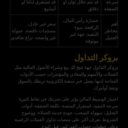
سرعة
قد تتم خلال ثوان أو
قد تستغرق أيامًا أو
الصفقة
دقائق
أسابيع
خسارة رأس المال،
أهم
سعر غير عادل،
الرافعة، سوء
مخاطر
مستندات ناقصة، عمولة
التنفيذ، جهة غير
العميل
غير واضحة، نزاع تعاقدي
موثوقة
بروكر التداول
بروكر التداول جهة تتيح لك بيع وشراء الأصول المالية مثل
العملات والأسهم والمعادن والمؤشرات حسب الأدوات
المتاحة لديها. يعمل عبر منصة إلكترونية تربطك بالسوق
وتنفذ أوامرك.
اختيار الوسيط المالي يؤثر على تجربتك في نقاط كثيرة:
سرعة التنفيذ، استقرار المنصة، تكلفة الصفقة، أدوات
التحليل، سهولة السحب، جودة خدمة العملاء، ووضوح
الشروط. تعرف أكثر على
منصات تداول العملات الرقمية
وعلى خطوات
حساب الفوركس
قبل البدء.