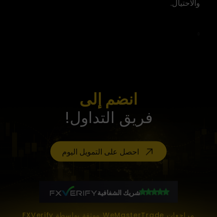
والاحتيال.
انضم إلى
فريق التداول!
احصل على التمويل اليوم
شريك الشفافية
مراجعات WeMasterTrade موثقة بواسطة FXVerify