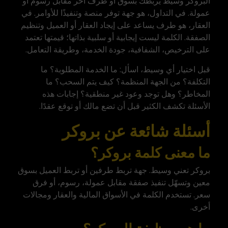
البروكر وسيط يربطك بسوق أو طرف آخر مقابل رسوم أو
عمولة. في التداول، هو جهة توفر منصة وتنفيذًا للأوامر. في
العقار، هو طرف يساعد على إيجاد العقار أو العميل وتنظيم
الصفقة. الكلمة ليست إيجابية أو سلبية بذاتها؛ قيمتها تعتمد
على الترخيص، الشفافية، جودة الخدمة، وطريقة التعامل.
قبل اختيار أي وسيط، اسأل: ما الخدمة المطلوبة؟ ما
التكلفة؟ من الجهة المنظمة؟ كيف يتم السحب؟ ما
المخاطر؟ وهل توجد وعود غير منطقية؟ إجابات هذه
الأسئلة تكشف الكثير قبل أن تضع مالك أو توقع عقدًا.
أسئلة شائعة عن بروكر
ما معنى كلمة بروكر؟
بروكر تعني وسيط. جهة تربط طرفين أو تربط العميل بسوق
معين وتسهّل تنفيذ صفقة مقابل عمولة، رسوم، أو فرق
سعر. تستخدم الكلمة في الأسواق المالية والعقار ومجالات
أخرى.