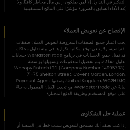
التفكير في التداول إلا لمن يملكون رأس مال مخاطر كافيًا. ولا
يُعد الأداء السابق بالضرورة مؤشرًا على النتائج المستقبلية.
الإفصاح عن تعويض العملاء
يجب اعتبار جميع الصفقات المعروضة لتعويض العملاء صفقات
افتراضية، ولا ينبغي توقع إمكانية تكرارها في بيئة تداول محاكاة.
قد تمثل جميع الحسابات في برنامج WeMasterTrade حسابات
تداول محاكاة. يتم تحصيل المدفوعات وتسهيلها بواسطة
Wecopy Fintech LTD (Company Number: 14905703),
71-75 Shelton Street, Covent Garden, London,
United Kingdom, WC2H 9JQ، بصفتها Payment Agent
نيابةً عن WeMasterTrade، مع تحديد الكيان المعمول به بناءً
على موقع المستخدم وطريقة الدفع المختارة.
عملية حل الشكاوى
إذا كنت تعتقد أنك مستحق للتعويض بسبب خطأ في المنصة أو