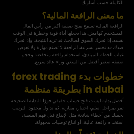
الكاملة حسب أسلوبك.
ما معنى الرافعة المالية؟
الرافعة المالية تسمح بفتح صفقة أكبر من رأس المال
المستخدم كهامش. هذا يجعلها أداة قوية وخطرة في الوقت
نفسه. إذا تحرك السوق لصالحك قد تزيد النتيجة، وإذا تحرك
ضدك قد تخسر بسرعة. الرافعة لا تصنع مهارة ولا تعوض
غياب الخطة. للمبتدئ، استخدام رافعة منخفضة وحجم
صفقة صغير أفضل من السعي وراء عائد سريع.
خطوات بدء forex trading
in dubai بطريقة منظمة
أفضل بداية ليست فتح حساب حقيقي فورًا. البداية الصحيحة
تمر بمراحل: تعلم، اختبار، مقارنة، ثم تداول محدود. الترتيب
يحميك من أخطاء شائعة مثل الإيداع قبل فهم المنصة،
استخدام رافعة عالية، أو اتباع توصيات مجهولة.