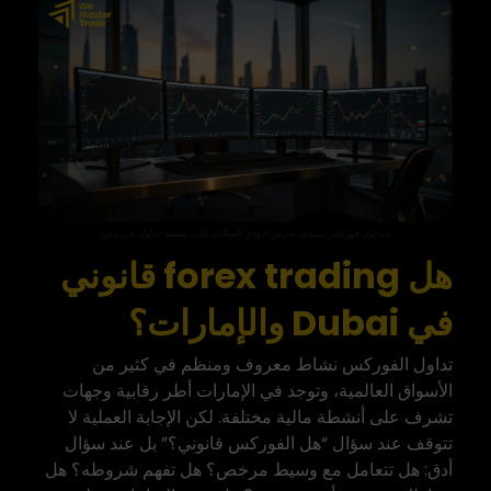
متداول فوركس مبتدئ يدرس أزواج العملات على منصة تداول في دبي
هل forex trading قانوني
في Dubai والإمارات؟
تداول الفوركس نشاط معروف ومنظم في كثير من
الأسواق العالمية، وتوجد في الإمارات أطر رقابية وجهات
تشرف على أنشطة مالية مختلفة. لكن الإجابة العملية لا
تتوقف عند سؤال “هل الفوركس قانوني؟” بل عند سؤال
أدق: هل تتعامل مع وسيط مرخص؟ هل تفهم شروطه؟ هل