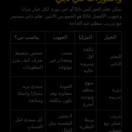
يمكن تعلم الفوركس ذاتيًا أو عبر دورة. لكل خيار مزايا
وعيوب. الأفضل غالبًا هو الجمع بين الاثنين: تعلم ذاتي مستمر
مع تدريب منظم عند الحاجة.
الخيار
المزايا
العيوب
يناسب من؟
تكلفة
تشتت
شخص منضبط
التعلم
أقل
ومصادر غير
يعرف كيف يفرز
الذاتي
ومرونة
موثوقة
المعلومات
عالية
منهج
الجودة
مبتدئ يريد
دورة
منظم
متفاوتة وقد
مسارًا واضحًا
تدريبية
وتوجيه
تكون مكلفة
ومتابعة
أسرع
تدريب
لا يختبر
يربط
كل مبتدئ قبل
عملي مع
النفسية مثل
النظرية
الحساب
حساب
المال