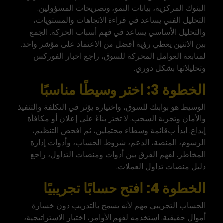
البنوك المركزية، بيانات النمو، وتصريحات المسؤولين.
التحليل الفني يساعد في قراءة الاتجاهات والمستويات،
والتحليل الأساسي يساعد في فهم أسباب الحركة. الجمع
بين الاثنين يعطي رؤية أفضل من الاعتماد على مؤشر واحد.
لمتابعة العوامل المحركة للسوق، راجع
اخبار الفوركس
وتحليلاتها بشكل دوري.
الخطوة 3: اختر وسيطًا مناسبًا
الوسيط هو بوابتك للسوق، واختياره يؤثر في التكلفة والتنفيذ
والأمان وتجربة السحب. لا تختر بناءً على إعلان أو مكافأة
إيداع. ابدأ ب
قائمة وسطاء محتملين
، ثم افحص التنظيم،
الرسوم، المنصة، الدعم، شروط الحساب، وأدوات إدارة
المخاطر. لفهم الفرق بين أدوات ومنصات التداول، راجع
دليل
منصات تداول العملات
.
الخطوة 4: افتح حسابًا تجريبيًا
الحساب التجريبي مهم لأنه يسمح بالتدريب دون خسارة
أموال حقيقية. استخدمه لفهم الأوامر، اختبار الاستراتيجية،