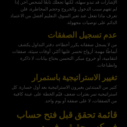
الإشارات قد تبدو سهلة، لكنها تجعلك تابعًا لشخص آخر. إذا
لم تفهم سبب الدخول والخروج وحجم المخاطرة، فلن
تعرف ماذا تفعل عند تغير السوق. التعليم أفضل من الاعتماد
الدائم على توصيات مجهولة.
عدم تسجيل الصفقات
من لا يسجل صفقاته يكرر أخطاءه. دفتر التداول يكشف
أنماطًا مهمة: أزواج تخسر عليها أكثر، أوقات سيئة، صفقات
انتقامية، أو خروج مبكر. التحسن يحتاج بيانات، لا ذاكرة
وانطباعات.
تغيير الاستراتيجية باستمرار
كثير من المبتدئين يغيرون الاستراتيجية بعد أول خسارة. كل
استراتيجية تمر بفترات ضعف. قيّم الخطة على عينة كافية
من الصفقات، لا على صفقة أو يوم واحد.
قائمة تحقق قبل فتح حساب
فوركس حقيقي في دبي