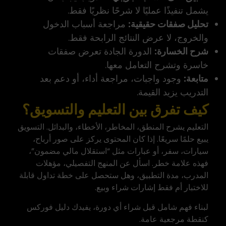
يشمل تنفيذًا عمليًا لا شرحًا نظريًا فقط.
تحليل صفقات حقيقية:
مراجعة أسباب الدخول
والخروج، لا عرض النتائج الرابحة فقط.
شرح الخسارة:
الدورة الجادة تعرض صفقات
خاسرة وتشرح التعامل معها.
متابعة:
وجود واجبات، مراجعة أداء، أو دعم بعد
التدريب يزيد القيمة.
كيف تفرق بين التعليم والتسويق؟
التعليم يشرح المنطق، المخاطر، الأخطاء، والبدائل. التسويق
يبيع حلمًا سريعًا. إذا كان المحتوى يركز على صور أرباح،
سيارات، سفر، أو عبارات مثل “استقلال مالي مضمون”،
فهذه علامة خطر. اسأل عن المنهج التفصيلي، مؤهلات
المدرب، مدة التطبيق، وهل ستحصل على خطة تداول قابلة
للاختبار أم فقط إشارات شراء وبيع.
لبناء فهم شامل قبل شراء أي دورة، يفيدك دليل
فوركس
كنقطة مرجعية عامة.