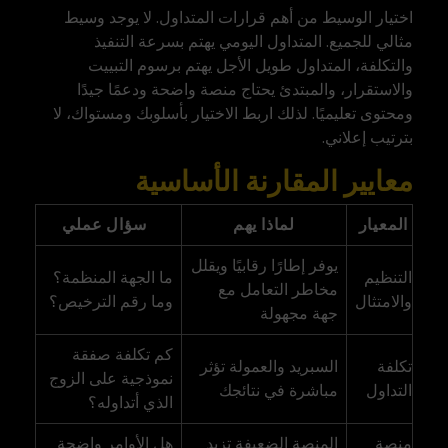
اختيار الوسيط من أهم قرارات المتداول. لا يوجد وسيط
مثالي للجميع. المتداول اليومي يهتم بسرعة التنفيذ
والتكلفة، المتداول طويل الأجل يهتم برسوم التبييت
والاستقرار، والمبتدئ يحتاج منصة واضحة ودعمًا جيدًا
ومحتوى تعليميًا. لذلك اربط الاختيار بأسلوبك ومستواك، لا
بترتيب إعلاني.
معايير المقارنة الأساسية
المعيار
لماذا يهم
سؤال عملي
يوفر إطارًا رقابيًا ويقلل
التنظيم
ما الجهة المنظمة؟
مخاطر التعامل مع
والامتثال
وما رقم الترخيص؟
جهة مجهولة
كم تكلفة صفقة
تكلفة
السبريد والعمولة تؤثر
نموذجية على الزوج
التداول
مباشرة في نتائجك
الذي أتداوله؟
منصة
المنصة الضعيفة تزيد
هل الأوامر واضحة