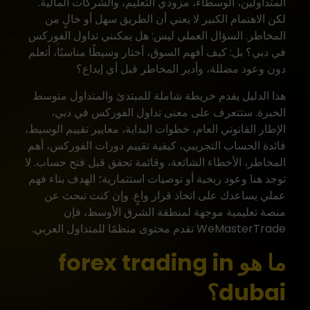
المتداولين، الوسطاء، مزودي التعليم، و
الشركات المالية
.
لكن الاهتمام الكبير لا يعني أن الطريق سهل أو خالٍ من
المخاطر. السؤال العملي ليس: هل يمكنني تداول الفوركس
في دبي؟ بل: كيف أفهم السوق، أختار وسيطًا مناسبًا، أتعلم
دون وعود مضللة، وأدير المخاطر قبل أي إيداع؟
هذا الدليل يقدم خريطة شاملة للمبتدئ والمتداول متوسط
الخبرة. ستتعرف على معنى تداول الفوركس في دبي،
الإطار القانوني العام، خطوات البداية، معايير تقييم الوسيط،
فائدة الحساب التجريبي، كيفية تقييم دورات الفوركس، أهم
المخاطر، الأخطاء الشائعة، وقائمة تحقق قبل فتح حساب. لا
توجد هنا وعود ربحية أو توصيات استثمارية؛ الهدف بناء فهم
عملي يساعدك على اتخاذ قرار واعٍ. وإن كنت تبحث عن
منصة تعليمية موجهة لمنطقة الشرق الأوسط، فإن
WeMasterTrade
تقدم محتوى منظمًا للمتداول العربي.
ما هو forex trading in
dubai؟