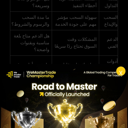
التداول
أخطاء التنفيذ
وسريعة؟
السحب
سهولة السحب مؤشر
ما مدة السحب
والإيداع
مهم على جودة الخدمة
والرسوم والشروط؟
هل الدعم متاح بلغة
الدعم
المشكلات وقت
مناسبة وبقنوات
الفني
السوق تحتاج ردًا سريعًا
واضحة؟
أدوات
تساعدك على تقليل
هل توجد أوامر وقف
إدارة
الخسائر التشغيلية
وجني ربح وتنبيهات؟
X
المخاطر
المحتوى
مفيد للمبتدئ، لكنه لا
هل المحتوى تعليمي
التعليمي
يغني عن التدريب
أم ترويجي فقط؟
علامات تحذير قبل الإيداع
وعد بأرباح مضمونة أو عائد يومي ثابت.