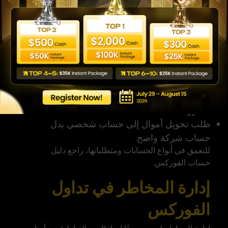
ضغط متكرر للإيداع بسرعة.
غموض في الترخيص أو اسم الشركة القانوني.
صعوبة الوصول إلى شروط السحب.
مدير حساب يطلب منك زيادة المخاطرة دون
خطة.
إعلانات تركز على نمط الحياة بدل التعليم
والمخاطر.
رفض تقديم معلومات مكتوبة عن الرسوم أو
الشروط.
طلب تحويل أموال إلى حساب شخصي بدل
حساب شركة واضح.
للتعمق في أنواع الحسابات ومتطلباتها، راجع دليل
حساب الفوركس
.
إدارة المخاطر في تداول
الفوركس