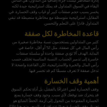
إدارة المخاطر ليست جزءًا إضافيًا من التداول؛ هي أساس
البقاء في السوق. المتداول قد يملك استراتيجية جيدة لكنه
يخسر بسبب حجم صفقات كبير أو غياب وقف الخسارة. في
المقابل، استراتيجية متوسطة مع مخاطرة منضبطة قد تبقي
المتداول قادرًا على التعلم والتحسن.
قاعدة المخاطرة لكل صفقة
كثير من المتداولين يستخدمون نسبة مخاطرة صغيرة من
رأس المال في كل صفقة، مثل 1% أو أقل، خاصة في
البداية. الهدف ألا تؤدي صفقة واحدة أو سلسلة صفقات
خاسرة إلى تدمير الحساب. النسبة المناسبة تختلف حسب
رأس المال والخبرة والاستراتيجية، لكن القاعدة واضحة: لا
تدخل صفقة لا تعرف مسبقًا كم قد تخسر فيها.
أهمية وقف الخسارة
وقف الخسارة ليس اعترافًا بالفشل، بل أداة تحكم. السوق
قد يتحرك ضد توقعك لأي سبب. وجود وقف خسارة يمنع
الخسارة المفتوحة من التحول إلى أزمة. الخطأ الشائع هو
تحريك وقف الخسارة بعيدًا عند اقتراب السعر منه. هذا غالبًا