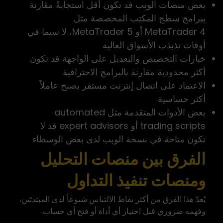
بعض منصات الويب قد تكون أقل استجابةً مقارنة
ببرامج سطح المكتب المخصصة مثل
MetaTrader 4 أو MetaTrader 5، لا سيما في
أوقات تذبذب الأسواق العالية
خيارات التخصيص والتعديل على الواجهة قد تكون
أكثر محدودية مقارنة بالبرامج الاحترافية
الاعتماد على اتصال إنترنت مستقر يصبح عاملاً
أكثر حساسية
بعض الأدوات المتقدمة مثل automated
trading scripts أو expert advisors قد لا
تكون متاحة في نسخة الويب لدى بعض الوسطاء
الفرق بين منصات التحليل
ومنصات تنفيذ التداول
يُعدّ هذا الفرق من أكثر نقاط الالتباس شيوعاً لدى المبتدئين،
وفهمه ضروري قبل اختيار أي أداة أو فتح أي حساب.