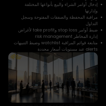
إدخال أوامر الشراء والبيع بأنواعها المختلفة
وإدارتها
مراقبة المحفظة والصفقات المفتوحة وسجل
التداول
ضبط أوامر stop loss وtake profit لأغراض
إدارة المخاطر risk management
متابعة قوائم المراقبة watchlist وضبط التنبيهات
alerts عند مستويات أسعار محددة
واجهة منصة تداول عبر الويب تعرض شارت وأدوات تحليل وقائمة أصول