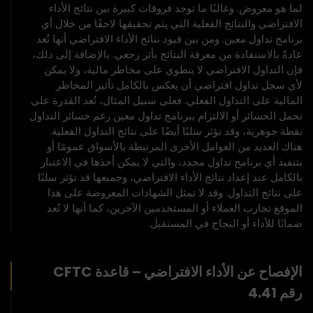
لما هو معروض. وغالبًا ما توجد فروقات كبيرة بين نتائج الأداء
الافتراضي والنتائج الفعلية التي يتم تحقيقها لاحقًا من خلال أي
برنامج تداول معين. ومن بين قيود نتائج الأداء الافتراضي أنها تُعد
عادةً بالاستفادة من معرفة النتائج بأثر رجعي. بالإضافة إلى ذلك،
فإن التداول الافتراضي لا ينطوي على مخاطر مالية، ولا يمكن
لأي سجل تداول افتراضي أن يعكس بالكامل تأثير المخاطر
المالية على التداول الفعلي. فعلى سبيل المثال، تُعد القدرة على
تحمل الخسائر أو الالتزام ببرنامج تداول معين رغم خسائر التداول
نقطة جوهرية، وقد تؤثر سلبًا أيضًا على نتائج التداول الفعلية.
هناك العديد من العوامل الأخرى المرتبطة بالأسواق عمومًا أو
بتنفيذ أي برنامج تداول محدد، والتي لا يمكن أخذها في الاعتبار
بالكامل عند إعداد نتائج الأداء الافتراضي، وجميعها قد تؤثر سلبًا
على نتائج التداول. وقد لا تمثل الشهادات المعروضة على هذا
الموقع تجارب العملاء أو المستخدمين الآخرين، كما أنها لا تُعد
ضمانًا للأداء أو النجاح في المستقبل.
الإفصاح عن الأداء الافتراضي – قاعدة CFTC
رقم 4.41