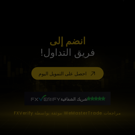
انضم إلى
فريق التداول!
احصل على التمويل اليوم
شريك الشفافية
مراجعات WeMasterTrade موثقة بواسطة FXVerify