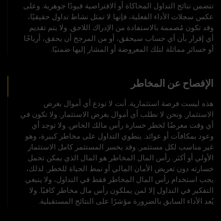
تتضمن نتائج التداول المحاكاة أو الافتراضية قيودًا جوهرية. وعلى
عكس سجلات الأداء الفعلية، فإنها لا تمثل نشاط تداول حقيقيًا،
وقد تكون مُصممة بالاستفادة من الإدراك اللاحق. ولا يتم تقديم
أي إقرار بأن أي حساب سيحقق، أو من المرجح أن يحقق، أرباحًا
أو خسائر مماثلة لتلك المعروضة أو المشار إليها ضمنيًا.
الإفصاح عن المخاطر
هذه ليست فرصة استثمارية. أنت لا تودع أي أموال بغرض
الاستثمار. ونحن لا نطلب أي أموال بغرض الاستثمار. ولا تكون في
أي وقت معرضًا لخطر خسارة رأس مالك الخاص. ولا توجد أي
وعود بمكافآت أو عوائد. ينطوي التداول على مخاطر كبيرة، وهو
غير مناسب لكل مستثمر. وقد يخسر المستثمر كامل الاستثمار
الأولي أو أكثر. رأس المال المخاطر هو المال الذي يمكن تحمل
خسارته دون تعريض الأمان المالي أو نمط الحياة للخطر. لذلك،
يجب استخدام رأس المال المخاطر فقط في التداول، ولا ينبغي
التفكير في التداول إلا لمن يملكون رأس مال مخاطر كافيًا. ولا
يُعد الأداء السابق بالضرورة مؤشرًا على النتائج المستقبلية.