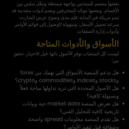
بعضها مصمم للمبتدئين بواجهة مبسطة وتنقّل سلس بين
الأقسام، وبعضها موجّه للمحترفين ويضم أدوات متقدمة قد
تبدو مربكة في البداية. قيّم مدى وضوح عرض الشارت،
سرعة تحميل الأسعار، وسهولة الوصول إلى قوائم الأوامر
وأدوات إدارة الصفقات.
الأسواق والأدوات المتاحة
ليست كل المنصات توفر الأصول ذاتها. قبل الاختيار، تحقق
من:
هل تدعم المنصة الأسواق التي تهمك من forex
وstocks وindices وcommodities وcrypto؟
هل الأصول المحددة التي تريد تداولها متاحة فعلاً
وبسيولة كافية؟
هل تعرض المنصة market data حية وبيانات
تاريخية كافية للتحليل الفني؟
هل تقدم المنصة معلومات spread واضحة
وشفافة قبل تنفيذ الأوامر؟