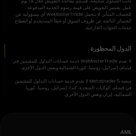
كانت الشكوى صحيحة، فستتم معالجة التعويض خلال 14 يوم
عمل. يقتصر التعويض على قيمة رسوم الخدمة المدفوعة
للحساب المتأثر. لا تتحمل WeMasterTrade أي مسؤولية عن
الخسائر الناتجة عن ظروف السوق أو خطأ المستخدم أو انقطاع
خدمات الجهات الخارجية.
الدول المحظورة
لا تقدم WeMasterTrade خدمة حسابات التداول للمقيمين في
فيتنام، إسرائيل، روسيا، كوريا الشمالية وبعض الدول الأخرى.
منصة Metatrader 5 لا تقدم خدمة حسابات التداول للمقيمين
في فيتنام، الولايات المتحدة، كندا، إسرائيل، روسيا، كوريا
الشمالية، إيران وبعض الدول الأخرى.
AML