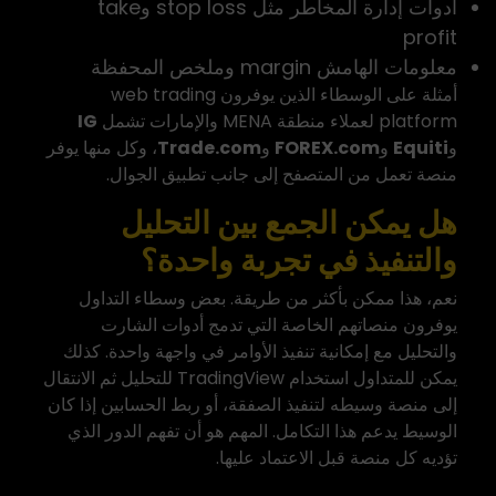
أدوات إدارة المخاطر مثل stop loss وtake
profit
معلومات الهامش margin وملخص المحفظة
أمثلة على الوسطاء الذين يوفرون web trading
platform لعملاء منطقة MENA والإمارات تشمل
IG
و
Equiti
و
FOREX.com
و
Trade.com
، وكل منها يوفر
منصة تعمل من المتصفح إلى جانب تطبيق الجوال.
هل يمكن الجمع بين التحليل
والتنفيذ في تجربة واحدة؟
نعم، هذا ممكن بأكثر من طريقة. بعض وسطاء التداول
يوفرون منصاتهم الخاصة التي تدمج أدوات الشارت
والتحليل مع إمكانية تنفيذ الأوامر في واجهة واحدة. كذلك
يمكن للمتداول استخدام TradingView للتحليل ثم الانتقال
إلى منصة وسيطه لتنفيذ الصفقة، أو ربط الحسابين إذا كان
الوسيط يدعم هذا التكامل. المهم هو أن تفهم الدور الذي
تؤديه كل منصة قبل الاعتماد عليها.