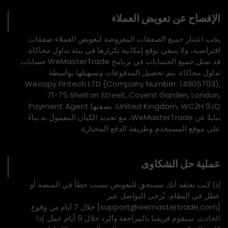
الإفصاح عن تعويض العملاء
يجب اعتبار جميع الصفقات المعروضة لتعويض العملاء صفقات
افتراضية، ولا ينبغي توقع إمكانية تكرارها في بيئة تداول محاكاة.
قد تمثل جميع الحسابات في برنامج WeMasterTrade حسابات
تداول محاكاة. يتم تحصيل المدفوعات وتسهيلها بواسطة
Wecopy Fintech LTD (Company Number: 14905703),
71-75 Shelton Street, Covent Garden, London,
United Kingdom, WC2H 9JQ، بصفتها Payment Agent
نيابةً عن WeMasterTrade، مع تحديد الكيان المعمول به بناءً
على موقع المستخدم وطريقة الدفع المختارة.
عملية حل الشكاوى
إذا كنت تعتقد أنك مستحق للتعويض بسبب خطأ في المنصة أو
عطل في النظام، يُرجى التواصل عبر
[support@wemastertrade.com] خلال 7 أيام من وقوع
الحادث. سيقوم فريقنا بالمراجعة والرد خلال 5 أيام عمل. إذا