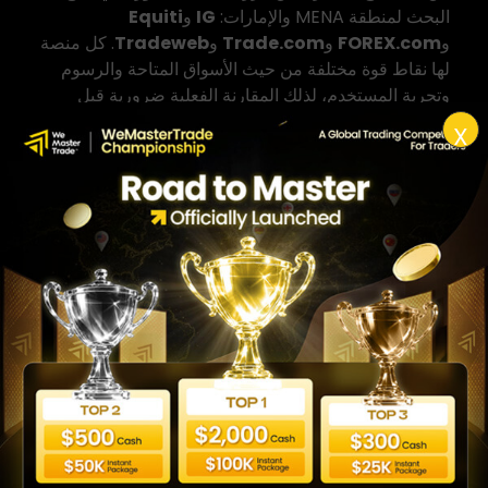
البحث لمنطقة MENA والإمارات:
IG
و
Equiti
و
FOREX.com
و
Trade.com
و
Tradeweb
. كل منصة
لها نقاط قوة مختلفة من حيث الأسواق المتاحة والرسوم
وتجربة المستخدم، لذلك المقارنة الفعلية ضرورية قبل
الاختيار.
X
نوع المنصة
الاستخدام الرئيسي
مثال
هل تنفذ صفقات حقيقية؟
منصة شارت وتحليل
التحليل الفني ومتابعة الأسعار
TradingView
فقط عبر ربط حساب وسيط
منصة تداول
عبر الويب
فتح وإدارة الصفقات الفعلية
IG، Equiti، FOREX.com
نعم، مع حساب تداول