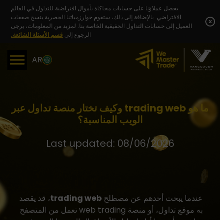
Skip
يحصل عملاؤنا على حسابات محاكاة بأموال افتراضية للتداول في العالم
to
الافتراضي. بالإضافة إلى ذلك، ستقوم خوارزمياتنا الحصرية بنسخ صفقات
content
x
العميل إلى حسابات التداول الحقيقية الخاصة بنا. لمزيد من المعلومات، يرجى
الرجوع إلى
قسم الأسئلة الشائعة.
AR
ما هو trading web وكيف تختار منصة تداول عبر
الويب المناسبة؟
Last updated: 08/06/2026
عندما يبحث أحدهم عن مصطلح
trading web
، قد يقصد
به موقع تداول، أو منصة web trading تعمل من المتصفح