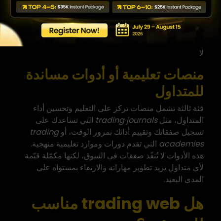
أداة تعليمية أو journal
تتبع الأداء والتعلم
Trading journals وAcademies
لا
منصات تعليمية أو أدوات مساندة
للمتداول
فئة ثالثة تشمل منصات تركز على التعليم وتحسين أداء
المتداول، مثل
trading journals
التي تساعدك على
تسجيل صفقاتك وتقييم أدائك بمرور الوقت، أو
trading
academies
التي تقدم دورات وموارد تعليمية منهجية.
هذه الأدوات لا تُنفّذ صفقات في السوق، لكنها مكمّلة قيّمة
لأي متداول يريد تطوير مهاراته والارتقاء بمستواه على
المدى البعيد.
هل trading web مناسب