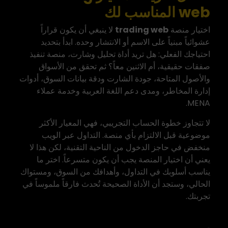
web المناسب لك
اختيار منصة
trading web
لا ينبغي أن يكون قراراً
عشوائياً مبنياً على الاسم أو الانتشار وحده. ابدأ بتحديد
احتياجك الفعلي: هل تريد أداة تحليل وشارت، منصة تنفيذ
صفقات حقيقية، أم الاثنين معاً؟ ثم تحقق من الأسواق
والأصول المتاحة، جودة الشارت ودقة بيانات السوق، أدوات
إدارة المخاطر، ومدى دعم اللغة العربية وخدمة عملاء
MENA.
لا تتجاوز خطوة الحساب التجريبي، فهي المعيار الأكثر
موضوعية قبل الالتزام بأي منصة. التداول عبر الويب
منخفض في حاجز الدخول من الناحية التقنية، لكن هذا لا
يعني أن اختيار المنصة يجب أن يكون متسرعاً. اختر ما
يناسب أسلوبك في التداول، وأهدافك من السوق، ومستواك
الحالي، وستجد أن الأداة الصحيحة تُحدث فارقاً ملموساً في
تجربتك.