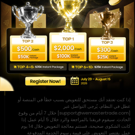
الإفصاح عن تعويض العملاء
يجب اعتبار جميع الصفقات المعروضة لتعويض العملاء صفقات
افتراضية، ولا ينبغي توقع إمكانية تكرارها في بيئة تداول محاكاة.
قد تمثل جميع الحسابات في برنامج WeMasterTrade حسابات
تداول محاكاة. يتم تحصيل المدفوعات وتسهيلها بواسطة
Wecopy Fintech LTD (Company Number: 14905703),
71-75 Shelton Street, Covent Garden, London,
United Kingdom, WC2H 9JQ، بصفتها Payment Agent
نيابةً عن WeMasterTrade، مع تحديد الكيان المعمول به بناءً
على موقع المستخدم وطريقة الدفع المختارة.
عملية حل الشكاوى
إذا كنت تعتقد أنك مستحق للتعويض بسبب خطأ في المنصة أو
عطل في النظام، يُرجى التواصل عبر
[support@wemastertrade.com] خلال 7 أيام من وقوع
الحادث. سيقوم فريقنا بالمراجعة والرد خلال 5 أيام عمل. إذا
كانت الشكوى صحيحة، فستتم معالجة التعويض خلال 14 يوم
عمل. يقتصر التعويض على قيمة رسوم الخدمة المدفوعة