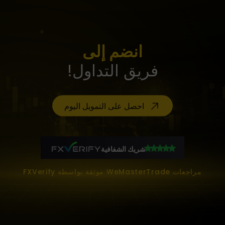
انضم إلى
فريق التداول!
احصل على التمويل اليوم
شريك الشفافية
مراجعات WeMasterTrade موثقة بواسطة FXVerify