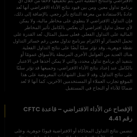
الافتراضي والنتائج الفعلية التي يتم تحقيقها لاحقًا من خلال أي
برنامج تداول معين. ومن بين قيود نتائج الأداء الافتراضي أنها تُعد
عادةً بالاستفادة من معرفة النتائج بأثر رجعي. بالإضافة إلى ذلك،
فإن التداول الافتراضي لا ينطوي على مخاطر مالية، ولا يمكن
لأي سجل تداول افتراضي أن يعكس بالكامل تأثير المخاطر
المالية على التداول الفعلي. فعلى سبيل المثال، تُعد القدرة على
تحمل الخسائر أو الالتزام ببرنامج تداول معين رغم خسائر التداول
نقطة جوهرية، وقد تؤثر سلبًا أيضًا على نتائج التداول الفعلية.
هناك العديد من العوامل الأخرى المرتبطة بالأسواق عمومًا أو
بتنفيذ أي برنامج تداول محدد، والتي لا يمكن أخذها في الاعتبار
بالكامل عند إعداد نتائج الأداء الافتراضي، وجميعها قد تؤثر سلبًا
على نتائج التداول. وقد لا تمثل الشهادات المعروضة على هذا
الموقع تجارب العملاء أو المستخدمين الآخرين، كما أنها لا تُعد
ضمانًا للأداء أو النجاح في المستقبل.
الإفصاح عن الأداء الافتراضي – قاعدة CFTC
رقم 4.41
تتضمن نتائج التداول المحاكاة أو الافتراضية قيودًا جوهرية. وعلى