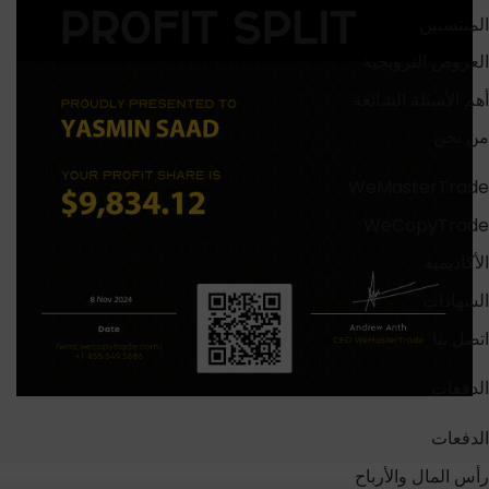
المنتسبين
العروض الترويجية
أهم الأسئلة الشائعة
من نحن
WeMasterTrade
WeCopyTrade
الأكاديمية
الشهادات
اتصل بنا
الدفعات
الدفعات
رأس المال والأرباح