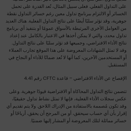
على التداول الفعلي. فعلى سبيل المثال، تُعد القدرة على تحمل
الخسائر أو الالتزام ببرنامج تداول معين رغم خسائر التداول نقطة
جوهرية، وقد تؤثر سلبًا أيضًا على نتائج التداول الفعلية. هناك العديد
من العوامل الأخرى المرتبطة بالأسواق عمومًا أو بتنفيذ أي برنامج
تداول محدد، والتي لا يمكن أخذها في الاعتبار بالكامل عند إعداد
نتائج الأداء الافتراضي، وجميعها قد تؤثر سلبًا على نتائج التداول.
وقد لا تمثل الشهادات المعروضة على هذا الموقع تجارب العملاء
أو المستخدمين الآخرين، كما أنها لا تُعد ضمانًا للأداء أو النجاح في
المستقبل.
الإفصاح عن الأداء الافتراضي – قاعدة CFTC رقم 4.41
تتضمن نتائج التداول المحاكاة أو الافتراضية قيودًا جوهرية. وعلى
عكس سجلات الأداء الفعلية، فإنها لا تمثل نشاط تداول حقيقيًا،
وقد تكون مُصممة بالاستفادة من الإدراك اللاحق. ولا يتم تقديم أي
إقرار بأن أي حساب سيحقق، أو من المرجح أن يحقق، أرباحًا أو
خسائر مماثلة لتلك المعروضة أو المشار إليها ضمنيًا.