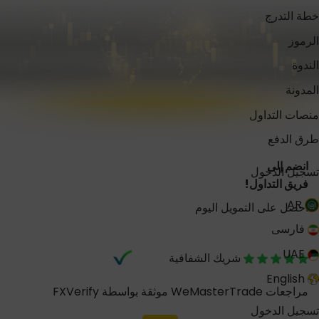
خطة التدرج
الرموز
الندوة
المدونة
منصات التداول
طرق الدفع
انضم إلى
تسجيل الدخول
فريق التداول!
AR
احصل على التمويل اليوم
فارسی
UAE
شريك الشفافية
English
مراجعات WeMasterTrade موثقة بواسطة FXVerify
تسجيل الدخول