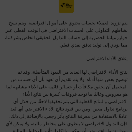
يتم تزويد العملاء بحساب يحتوي على أموال افتراضية. ويتم نسخ
نشاطهم التداولي على الحساب الافتراضي في الوقت الفعلي عبر
خوارزمياتنا الحصرية إلى حساب التداول الحقيقي الخاص بشركتنا،
مما يؤدي إلى توليد تدفق نقدي فعلي.
إغلاق الأداء الافتراضي
نتائج الأداء الافتراضي لها العديد من القيود المتأصلة، وقد تم
توضيح بعض منها أدناه. ولا يتم تقديم أي تعهد بأن أي حساب من
المحتمل أن يحقق مكافآت أو خسائر قائمة على الأداء مشابهة لما
هو معروض. وغالبًا ما توجد فروقات كبيرة بين نتائج الأداء
الافتراضي والنتائج الفعلية التي يتم تحقيقها لاحقًا من خلال أي
برنامج تداول معين. ومن بين قيود نتائج الأداء الافتراضي أنها تُعد
عادةً بالاستفادة من معرفة النتائج بأثر رجعي. بالإضافة إلى ذلك،
فإن التداول الافتراضي لا ينطوي على مخاطر مالية، ولا يمكن لأي
سجل تداول افتراضي أن يعكس بالكامل تأثير المخاطر المالية