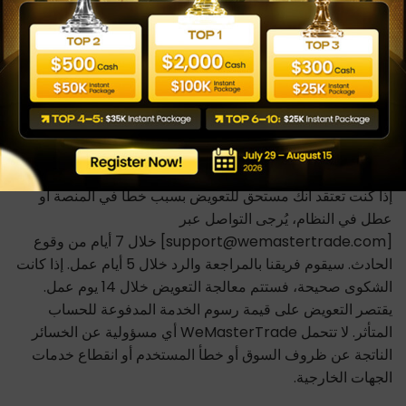
تداول محاكاة. يتم تحصيل المدفوعات وتسهيلها بواسطة
Wecopy Fintech LTD (Company Number: 14905703),
71-75 Shelton Street, Covent Garden, London, United
Kingdom, WC2H 9JQ، بصفتها Payment Agent نيابةً عن
WeMasterTrade، مع تحديد الكيان المعمول به بناءً على موقع
المستخدم وطريقة الدفع المختارة.
عملية حل الشكاوى
إذا كنت تعتقد أنك مستحق للتعويض بسبب خطأ في المنصة أو
عطل في النظام، يُرجى التواصل عبر
[support@wemastertrade.com] خلال 7 أيام من وقوع
الحادث. سيقوم فريقنا بالمراجعة والرد خلال 5 أيام عمل. إذا كانت
الشكوى صحيحة، فستتم معالجة التعويض خلال 14 يوم عمل.
يقتصر التعويض على قيمة رسوم الخدمة المدفوعة للحساب
المتأثر. لا تتحمل WeMasterTrade أي مسؤولية عن الخسائر
الناتجة عن ظروف السوق أو خطأ المستخدم أو انقطاع خدمات
الجهات الخارجية.