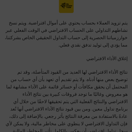
يتم تزويد العملاء بحساب يحتوي على أموال افتراضية. ويتم نسخ
نشاطهم التداولي على الحساب الافتراضي في الوقت الفعلي عبر
خوارزمياتنا الحصرية إلى حساب التداول الحقيقي الخاص بشركتنا،
مما يؤدي إلى توليد تدفق نقدي فعلي.
إغلاق الأداء الافتراضي
نتائج الأداء الافتراضي لها العديد من القيود المتأصلة، وقد تم
توضيح بعض منها أدناه. ولا يتم تقديم أي تعهد بأن أي حساب من
المحتمل أن يحقق مكافآت أو خسائر قائمة على الأداء مشابهة لما
هو معروض. وغالبًا ما توجد فروقات كبيرة بين نتائج الأداء
الافتراضي والنتائج الفعلية التي يتم تحقيقها لاحقًا من خلال أي
برنامج تداول معين. ومن بين قيود نتائج الأداء الافتراضي أنها تُعد
عادةً بالاستفادة من معرفة النتائج بأثر رجعي. بالإضافة إلى ذلك،
فإن التداول الافتراضي لا ينطوي على مخاطر مالية، ولا يمكن لأي
سجل تداول افتراضي أن يعكس بالكامل تأثير المخاطر المالية