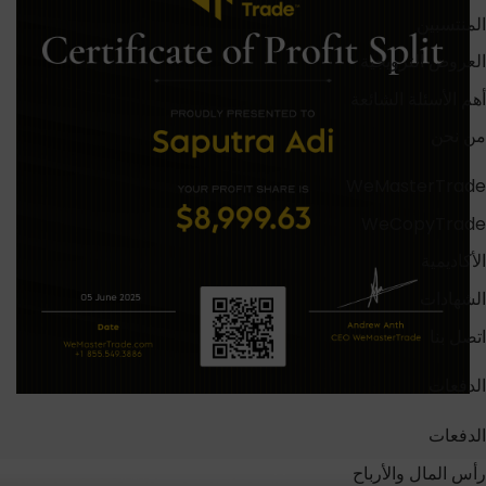
المنتسبين
العروض الترويجية
أهم الأسئلة الشائعة
من نحن
WeMasterTrade
WeCopyTrade
الأكاديمية
الشهادات
اتصل بنا
الدفعات
الدفعات
رأس المال والأرباح