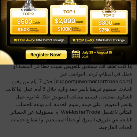
تداول محاكاة. يتم تحصيل المدفوعات وتسهيلها بواسطة
Wecopy Fintech LTD (Company Number: 14905703),
71-75 Shelton Street, Covent Garden, London, United
Kingdom, WC2H 9JQ، بصفتها Payment Agent نيابةً عن
WeMasterTrade، مع تحديد الكيان المعمول به بناءً على موقع
المستخدم وطريقة الدفع المختارة.
عملية حل الشكاوى
إذا كنت تعتقد أنك مستحق للتعويض بسبب خطأ في المنصة أو
عطل في النظام، يُرجى التواصل عبر
[support@wemastertrade.com] خلال 7 أيام من وقوع
الحادث. سيقوم فريقنا بالمراجعة والرد خلال 5 أيام عمل. إذا كانت
الشكوى صحيحة، فستتم معالجة التعويض خلال 14 يوم عمل.
يقتصر التعويض على قيمة رسوم الخدمة المدفوعة للحساب
المتأثر. لا تتحمل WeMasterTrade أي مسؤولية عن الخسائر
الناتجة عن ظروف السوق أو خطأ المستخدم أو انقطاع خدمات
الجهات الخارجية.