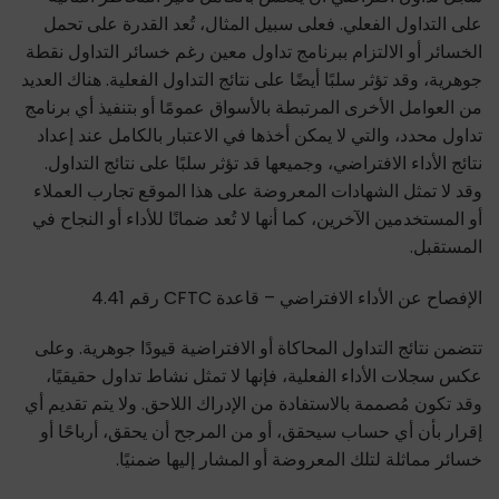
على التداول الفعلي. فعلى سبيل المثال، تُعد القدرة على تحمل
الخسائر أو الالتزام ببرنامج تداول معين رغم خسائر التداول نقطة
جوهرية، وقد تؤثر سلبًا أيضًا على نتائج التداول الفعلية. هناك العديد
من العوامل الأخرى المرتبطة بالأسواق عمومًا أو بتنفيذ أي برنامج
تداول محدد، والتي لا يمكن أخذها في الاعتبار بالكامل عند إعداد
نتائج الأداء الافتراضي، وجميعها قد تؤثر سلبًا على نتائج التداول.
وقد لا تمثل الشهادات المعروضة على هذا الموقع تجارب العملاء
أو المستخدمين الآخرين، كما أنها لا تُعد ضمانًا للأداء أو النجاح في
المستقبل.
الإفصاح عن الأداء الافتراضي – قاعدة CFTC رقم 4.41
تتضمن نتائج التداول المحاكاة أو الافتراضية قيودًا جوهرية. وعلى
عكس سجلات الأداء الفعلية، فإنها لا تمثل نشاط تداول حقيقيًا،
وقد تكون مُصممة بالاستفادة من الإدراك اللاحق. ولا يتم تقديم أي
إقرار بأن أي حساب سيحقق، أو من المرجح أن يحقق، أرباحًا أو
خسائر مماثلة لتلك المعروضة أو المشار إليها ضمنيًا.