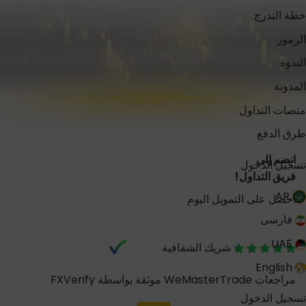
خطة التدرج
الرموز
الندوة
المدونة
منصات التداول
طرق الدفع
انضم إلى
تسجيل الدخول
فريق التداول!
AR
احصل على التمويل اليوم
فارسی
UAE
شريك الشفافية
English
مراجعات WeMasterTrade موثقة بواسطة FXVerify
تسجيل الدخول