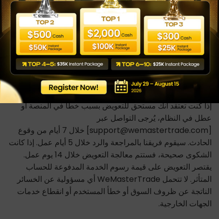
تداول محاكاة. يتم تحصيل المدفوعات وتسهيلها بواسطة
Wecopy Fintech LTD (Company Number: 14905703),
71-75 Shelton Street, Covent Garden, London, United
Kingdom, WC2H 9JQ، بصفتها Payment Agent نيابةً عن
WeMasterTrade، مع تحديد الكيان المعمول به بناءً على موقع
المستخدم وطريقة الدفع المختارة.
عملية حل الشكاوى
إذا كنت تعتقد أنك مستحق للتعويض بسبب خطأ في المنصة أو
عطل في النظام، يُرجى التواصل عبر
[support@wemastertrade.com] خلال 7 أيام من وقوع
الحادث. سيقوم فريقنا بالمراجعة والرد خلال 5 أيام عمل. إذا كانت
الشكوى صحيحة، فستتم معالجة التعويض خلال 14 يوم عمل.
يقتصر التعويض على قيمة رسوم الخدمة المدفوعة للحساب
المتأثر. لا تتحمل WeMasterTrade أي مسؤولية عن الخسائر
الناتجة عن ظروف السوق أو خطأ المستخدم أو انقطاع خدمات
الجهات الخارجية.