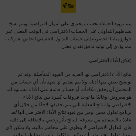
يتم تزويد العملاء بحساب يحتوي على أموال افتراضية. ويتم نسخ
نشاطهم التداولي على الحساب الافتراضي في الوقت الفعلي عبر
خوارزمياتنا الحصرية إلى حساب التداول الحقيقي الخاص بشركتنا،
مما يؤدي إلى توليد تدفق نقدي فعلي.
إغلاق الأداء الافتراضي
نتائج الأداء الافتراضي لها العديد من القيود المتأصلة، وقد تم
توضيح بعض منها أدناه. ولا يتم تقديم أي تعهد بأن أي حساب من
المحتمل أن يحقق مكافآت أو خسائر قائمة على الأداء مشابهة لما
هو معروض. وغالبًا ما توجد فروقات كبيرة بين نتائج الأداء
الافتراضي والنتائج الفعلية التي يتم تحقيقها لاحقًا من خلال أي
برنامج تداول معين. ومن بين قيود نتائج الأداء الافتراضي أنها تُعد
عادةً بالاستفادة من معرفة النتائج بأثر رجعي. بالإضافة إلى ذلك،
فإن التداول الافتراضي لا ينطوي على مخاطر مالية، ولا يمكن لأي
سجل تداول افتراضي أن يعكس بالكامل تأثير المخاطر المالية