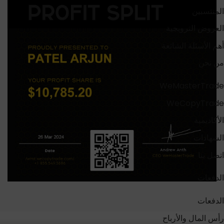
المنتسبين
العروض الترويجية
أهم الأسئلة الشائعة
من نحن
WeMasterTrade
WeCopyTrade
الأكاديمية
الشهادات
اتصل بنا
الدفعات
الدفعات
رأس المال والأرباح