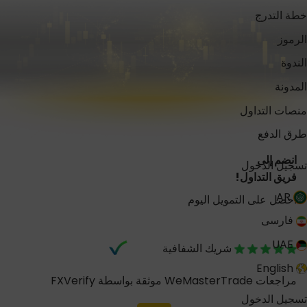
خطة التدرج
الرموز
الندوة
المدونة
منصات التداول
طرق الدفع
انضم إلى
تسجيل الدخول
فريق التداول!
AR
احصل على التمويل اليوم
فارسی
UAE
شريك الشفافية
English
مراجعات WeMasterTrade موثقة بواسطة FXVerify
تسجيل الدخول