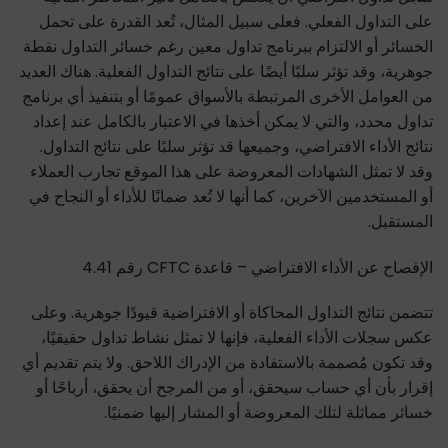
على التداول الفعلي. فعلى سبيل المثال، تُعد القدرة على تحمل
الخسائر أو الالتزام ببرنامج تداول معين رغم خسائر التداول نقطة
جوهرية، وقد تؤثر سلبًا أيضًا على نتائج التداول الفعلية. هناك العديد
من العوامل الأخرى المرتبطة بالأسواق عمومًا أو بتنفيذ أي برنامج
تداول محدد، والتي لا يمكن أخذها في الاعتبار بالكامل عند إعداد
نتائج الأداء الافتراضي، وجميعها قد تؤثر سلبًا على نتائج التداول.
وقد لا تمثل الشهادات المعروضة على هذا الموقع تجارب العملاء
أو المستخدمين الآخرين، كما أنها لا تُعد ضمانًا للأداء أو النجاح في
المستقبل.
الإفصاح عن الأداء الافتراضي – قاعدة CFTC رقم 4.41
تتضمن نتائج التداول المحاكاة أو الافتراضية قيودًا جوهرية. وعلى
عكس سجلات الأداء الفعلية، فإنها لا تمثل نشاط تداول حقيقيًا،
وقد تكون مُصممة بالاستفادة من الإدراك اللاحق. ولا يتم تقديم أي
إقرار بأن أي حساب سيحقق، أو من المرجح أن يحقق، أرباحًا أو
خسائر مماثلة لتلك المعروضة أو المشار إليها ضمنيًا.