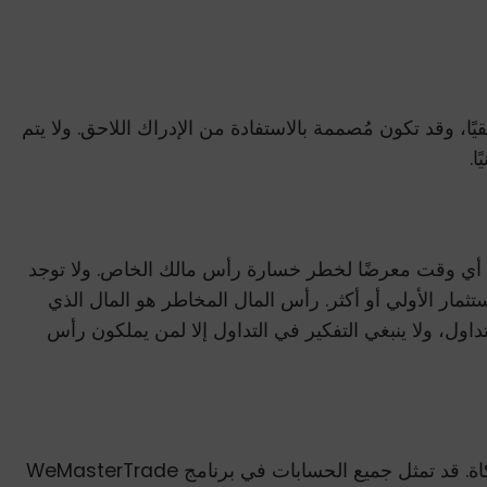
ًا، وقد تكون مُصممة بالاستفادة من الإدراك اللاحق. ولا يتم
ا.
في أي وقت معرضًا لخطر خسارة رأس مالك الخاص. ولا توجد
مار الأولي أو أكثر. رأس المال المخاطر هو المال الذي
ل، ولا ينبغي التفكير في التداول إلا لمن يملكون رأس
يجب اعتبار جميع الصفقات المعروضة لتعويض العملاء صفقات افتراضية، ولا ينبغي توقع إمكانية تكرارها في بيئة تداول محاكاة. قد تمثل جميع الحسابات في برنامج WeMasterTrade