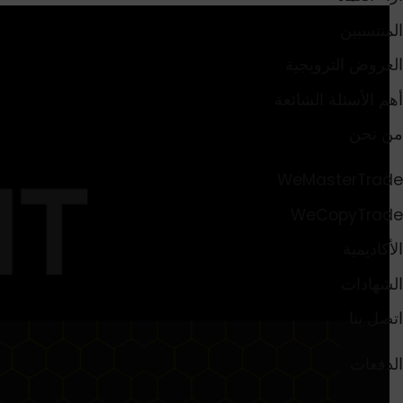
المنتسبين
العروض الترويجية
أهم الأسئلة الشائعة
من نحن
WeMasterTrade
WeCopyTrade
الأكاديمية
الشهادات
اتصل بنا
الدفعات