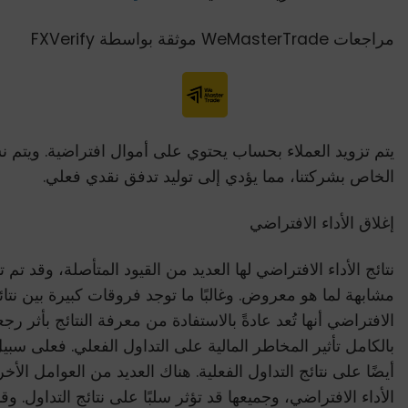
مراجعات WeMasterTrade موثقة بواسطة FXVerify
يتم تزويد العملاء بحساب يحتوي على أموال افتراضية. ويتم
الخاص بشركتنا، مما يؤدي إلى توليد تدفق نقدي فعلي.
إغلاق الأداء الافتراضي
نتائج الأداء الافتراضي لها العديد من القيود المتأصلة، وقد 
مشابهة لما هو معروض. وغالبًا ما توجد فروقات كبيرة بين نتائج 
الافتراضي أنها تُعد عادةً بالاستفادة من معرفة النتائج بأث
بالكامل تأثير المخاطر المالية على التداول الفعلي. فعلى سبي
أيضًا على نتائج التداول الفعلية. هناك العديد من العوامل الأخ
الأداء الافتراضي، وجميعها قد تؤثر سلبًا على نتائج التداول. و