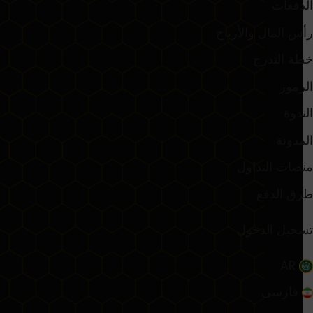
الدفعات
رأس المال والأرباح
خطة التدرج
الرموز
الندوة
المدونة
منصات التداول
طرق الدفع
تسجيل الدخول
AR
فارسی