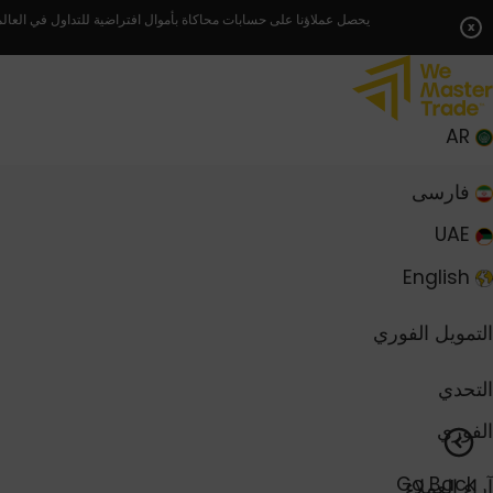
Skip
يحصل عملاؤنا على حسابات محاكاة بأموال افتراضية للتداول في العالم
x
to
content
AR
فارسی
UAE
English
التمويل الفوري
التحدي
الفوري
Go Back
آراء العملاء