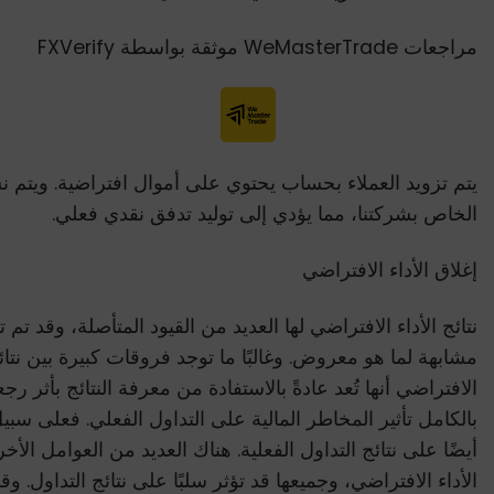
مراجعات WeMasterTrade موثقة بواسطة FXVerify
يتم تزويد العملاء بحساب يحتوي على أموال افتراضية. ويتم
الخاص بشركتنا، مما يؤدي إلى توليد تدفق نقدي فعلي.
إغلاق الأداء الافتراضي
نتائج الأداء الافتراضي لها العديد من القيود المتأصلة، وقد 
مشابهة لما هو معروض. وغالبًا ما توجد فروقات كبيرة بين نتائج 
الافتراضي أنها تُعد عادةً بالاستفادة من معرفة النتائج بأث
بالكامل تأثير المخاطر المالية على التداول الفعلي. فعلى سبي
أيضًا على نتائج التداول الفعلية. هناك العديد من العوامل الأخ
الأداء الافتراضي، وجميعها قد تؤثر سلبًا على نتائج التداول. و