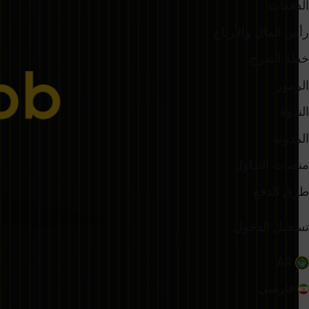
الدفعات
رأس المال والأرباح
خطة التدرج
الرموز
الندوة
المدونة
منصات التداول
طرق الدفع
تسجيل الدخول
AR
فارسی