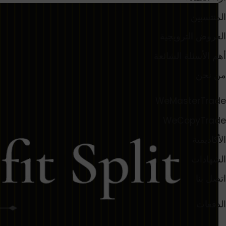
المنتسبين
العروض الترويجية
أهم الأسئلة الشائعة
من نحن
WeMasterTrade
WeCopyTrade
الأكاديمية
الشهادات
اتصل بنا
الدفعات