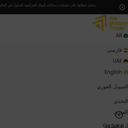
Skip
يحصل عملاؤنا على حسابات محاكاة بأموال افتراضية للتداول في العالم
x
to
content
AR
فارسی
UAE
English
التمويل الفوري
التحدي
الفوري
Go Back
آراء العملاء