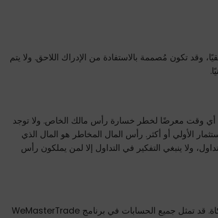
ًا، وقد تكون مُصممة بالاستفادة من الإدراك اللاحق. ولا يتم
ا.
في أي وقت معرضًا لخطر خسارة رأس مالك الخاص. ولا توجد
مار الأولي أو أكثر. رأس المال المخاطر هو المال الذي
ل، ولا ينبغي التفكير في التداول إلا لمن يملكون رأس
يجب اعتبار جميع الصفقات المعروضة لتعويض العملاء صفقات افتراضية، ولا ينبغي توقع إمكانية تكرارها في بيئة تداول محاكاة. قد تمثل جميع الحسابات في برنامج WeMasterTrade