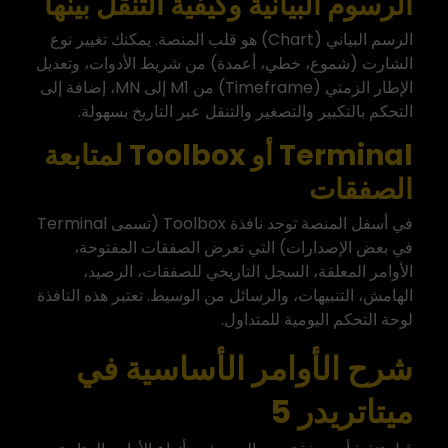
الرسوم البيانية وكيفية التنقل بينها
الرسم البياني (Chart) هو قلب المنصة. يمكنك تغيير نوع
الشارت (شموع، خطي، أعمدة) من شريط الأدوات، وتعديل
الإطار الزمني (Timeframe) من M1 إلى MN، إضافة إلى
التحكم بالتكبير والتصغير والتنقل عبر التاريخ بسهولة.
Terminal أو Toolbox لمتابعة
الصفقات
في أسفل المنصة توجد نافذة Toolbox (تسمى Terminal
في بعض الإصدارات) التي تعرض الصفقات المفتوحة،
الأوامر المعلقة، السجل التاريخي للصفقات، الرصيد،
الهامش، التنبيهات، والرسائل من الوسيط. تعتبر هذه النافذة
لوحة التحكم اليومية للمتداول.
شرح الأوامر الأساسية في
ميتاتريدر 5