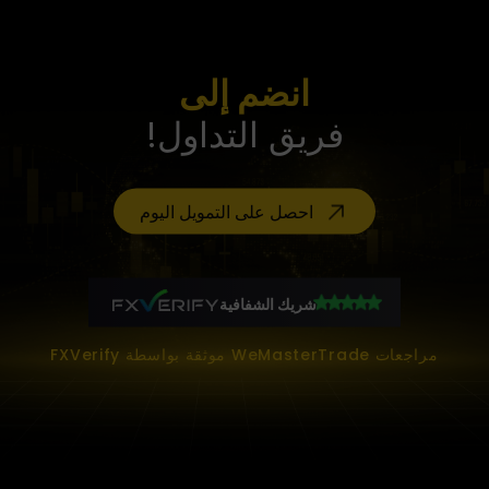
انضم إلى
فريق التداول!
احصل على التمويل اليوم
شريك الشفافية
مراجعات WeMasterTrade موثقة بواسطة FXVerify