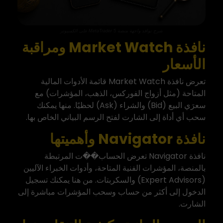
شرح نوافذ واجهة منصة MetaTrader 5 على الكمبيوتر
نافذة Market Watch ومراقبة
الأسعار
تعرض نافذة Market Watch قائمة الأدوات المالية
المتاحة (مثل أزواج الفوركس، الذهب، المؤشرات) مع
سعرَي البيع (Bid) والشراء (Ask) لحظيًا. منها يمكنك
سحب أي أداة إلى الشارت لفتح الرسم البياني الخاص بها.
نافذة Navigator وأهميتها
نافذة Navigator تعرض الحساب��ت المرتبطة
بالمنصة، المؤشرات الفنية المتاحة، وأدوات الخبراء الآليين
(Expert Advisors) والسكربتات. من هنا يمكنك تسجيل
الدخول إلى أكثر من حساب وسحب المؤشرات مباشرة إلى
الشارت.