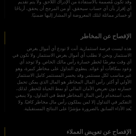
وقد تكون مُصممة بالاستفادة من الإدراك اللاحق. ولا يتم تقديم
أي إقرار بأن أي حساب سيحقق، أو من المرجح أن يحقق، أرباحًا
أو خسائر مماثلة لتلك المعروضة أو المشار إليها ضمنيًا.
الإفصاح عن المخاطر
هذه ليست فرصة استثمارية. أنت لا تودع أي أموال بغرض
الاستثمار. ونحن لا نطلب أي أموال بغرض الاستثمار. ولا تكون في
أي وقت معرضًا لخطر خسارة رأس مالك الخاص. ولا توجد أي
وعود بمكافآت أو عوائد. ينطوي التداول على مخاطر كبيرة، وهو
غير مناسب لكل مستثمر. وقد يخسر المستثمر كامل الاستثمار
الأولي أو أكثر. رأس المال المخاطر هو المال الذي يمكن تحمل
خسارته دون تعريض الأمان المالي أو نمط الحياة للخطر. لذلك،
يجب استخدام رأس المال المخاطر فقط في التداول، ولا ينبغي
التفكير في التداول إلا لمن يملكون رأس مال مخاطر كافيًا. ولا
يُعد الأداء السابق بالضرورة مؤشرًا على النتائج المستقبلية.
الإفصاح عن تعويض العملاء