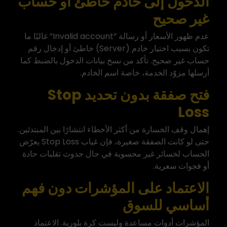
الدخول إلى خادم خاطئ أو حساب
غير صحيح
عدم ظهور الأسعار أو رسالة “Invalid account” غالبًا ما
تكون بسبب اختيار خادم (Server) خاطئ أو إدخال رقم
حساب غير صحيح. تأكد من نسخ بيانات الدخول بالضبط كما
أرسلها مزوّد الخدمة، خاصة اسم الخادم.
فتح صفقة بدون تحديد Stop
Loss
إهمال وقف الخسارة من أكثر الأخطاء انتشارًا بين المبتدئين.
حتى لو كانت الصفقة صغيرة، فإن غياب Stop Loss يعرّض
الحساب لخسائر غير محسوبة في حال حدوث تقلبات حادة
أو فجوات سعرية.
الاعتماد على المؤشرات دون فهم
أساسي للسوق
المؤشرات أدوات مساعدة وليست كرة بلورية. الاعتماد