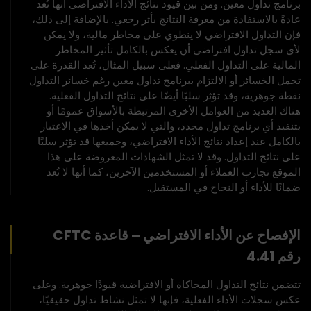
برنامج تداول معين. ومن بين قيود نتائج الأداء الافتراضي أنها تُعد
عادةً بالاستفادة من معرفة النتائج بأثر رجعي. بالإضافة إلى ذلك،
فإن التداول الافتراضي لا ينطوي على مخاطر مالية، ولا يمكن
لأي سجل تداول افتراضي أن يعكس بالكامل تأثير المخاطر
المالية على التداول الفعلي. فعلى سبيل المثال، تُعد القدرة على
تحمل الخسائر أو الالتزام ببرنامج تداول معين رغم خسائر التداول
نقطة جوهرية، وقد تؤثر سلبًا أيضًا على نتائج التداول الفعلية.
هناك العديد من العوامل الأخرى المرتبطة بالأسواق عمومًا أو
بتنفيذ أي برنامج تداول محدد، والتي لا يمكن أخذها في الاعتبار
بالكامل عند إعداد نتائج الأداء الافتراضي، وجميعها قد تؤثر سلبًا
على نتائج التداول. وقد لا تمثل الشهادات المعروضة على هذا
الموقع تجارب العملاء أو المستخدمين الآخرين، كما أنها لا تُعد
ضمانًا للأداء أو النجاح في المستقبل.
الإفصاح عن الأداء الافتراضي – قاعدة CFTC
رقم 4.41
تتضمن نتائج التداول المحاكاة أو الافتراضية قيودًا جوهرية. وعلى
عكس سجلات الأداء الفعلية، فإنها لا تمثل نشاط تداول حقيقيًا،