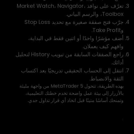
تعرّف على نوافذ Market Watch، Navigator،
Toolbox، والرسم البياني.
جرّب فتح صفقة صغيرة مع تحديد Stop Loss
وTake Profit.
أضف مؤشرًا واحدًا أو اثنين فقط في البداية،
وافهم كيف يعملان.
راجع الصفقات السابقة من تبويب History لتحليل
أدائك.
انتقل إلى الحساب الحقيقي تدريجيًا بعد اكتساب
الثقة والانضباط.
بهذه الطريقة، تتحول MetaTrader 5 من واجهة مليئة
بالأزرار إلى بيئة عمل واضحة تخدم خطتك التعليمية،
وتمنحك أساسًا متينًا قبل اتخاذ أي قرار تداول جدي.