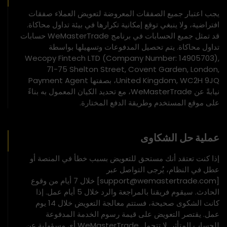
يجب اعتبار جميع الصفقات المعروضة لتعويض العملاء صفقات
افتراضية، ولا ينبغي توقع إمكانية تكرارها في بيئة تداول محاكاة.
قد تمثل جميع الحسابات في برنامج WeMasterTrade حسابات
تداول محاكاة. يتم تحصيل المدفوعات وتسهيلها بواسطة
Wecopy Fintech LTD (Company Number: 14905703),
71-75 Shelton Street, Covent Garden, London,
United Kingdom, WC2H 9JQ، بصفتها Payment Agent
نيابةً عن WeMasterTrade، مع تحديد الكيان المعمول به بناءً
على موقع المستخدم وطريقة الدفع المختارة.
عملية حل الشكاوى
إذا كنت تعتقد أنك مستحق للتعويض بسبب خطأ في المنصة أو
عطل في النظام، يُرجى التواصل عبر
[support@wemastertrade.com] خلال 7 أيام من وقوع
الحادث. سيقوم فريقنا بالمراجعة والرد خلال 5 أيام عمل. إذا
كانت الشكوى صحيحة، فستتم معالجة التعويض خلال 14 يوم
عمل. يقتصر التعويض على قيمة رسوم الخدمة المدفوعة
للحساب المتأثر. لا تتحمل WeMasterTrade أي مسؤولية عن