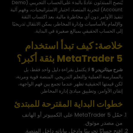
يُنصح المبتدئون عادةً بالبدء على
الحساب التجريبي
(Demo
Account) لتجربة المنصة، اختبار الاستراتيجيات، وفهم آلية
تنفيذ الأوامر دون أي مخاطرة مالية. بعد اكتساب الثقة
والإلمام بالأساسيات وإدارة المخاطر، يمكن الانتقال تدريجيًا
إلى الحساب الحقيقي بمبالغ صغيرة في البداية.
خلاصة: كيف تبدأ استخدام
MetaTrader 5 بثقة أكبر؟
شرح ميتاتريدر 5
لا يكتمل بقراءة دليل واحد فقط، بل
بالممارسة العملية والتعلم التدريجي. المنصة قوية ومرنة،
لكن قيمتها الحقيقية تظهر عندما تجمع بين فهم الواجهة،
إتقان الأوامر، وتطبيق مبادئ إدارة المخاطر.
خطوات البداية المقترحة للمبتدئ
حمّل MetaTrader 5 على الكمبيوتر أو الهاتف
من مصدر موثوق.
افتح حسابًا تجريبيًا وادخل بياناته داخل المنصة.