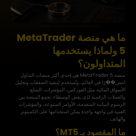
شرح مبسط لمنصة ميتاتريدر 5 للمبتدئين باللغة العربية
ما هي منصة MetaTrader
5 ولماذا يستخدمها
المتداولون؟
منصة MetaTrader 5 هي إحدى أكثر منصات التداول
انتش��رًا في العالم، وتُستخدم لتنفيذ الصفقات وتحليل
الأسواق المالية مثل الفوركس، المؤشرات، السلع،
والعملات الرقمية لدى بعض الوسطاء. تجمع المنصة بين
الرسوم البيانية المتقدمة، الأوامر المتنوعة، والمؤشرات
الفنية في واجهة واحدة يمكن استخدامها على الكمبيوتر
والهاتف.
ما المقصود بـ MT5؟