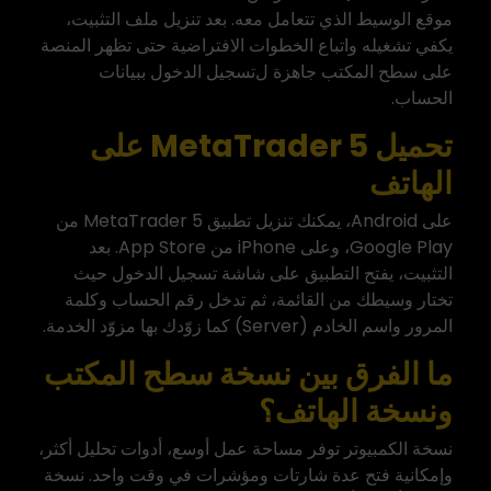
موقع الوسيط الذي تتعامل معه
. بعد تنزيل ملف التثبيت،
يكفي تشغيله واتباع الخطوات الافتراضية حتى تظهر المنصة
على سطح المكتب جاهزة ل
تسجيل الدخول
ببيانات
الحساب.
تحميل MetaTrader 5 على
الهاتف
على Android، يمكنك تنزيل تطبيق MetaTrader 5 من
Google Play، وعلى iPhone من App Store. بعد
التثبيت، يفتح التطبيق على شاشة تسجيل الدخول حيث
تختار وسيطك من القائمة، ثم تدخل رقم الحساب وكلمة
المرور واسم الخادم (Server) كما زوّدك بها مزوّد الخدمة.
ما الفرق بين نسخة سطح المكتب
ونسخة الهاتف؟
نسخة الكمبيوتر توفر مساحة عمل أوسع، أدوات تحليل أكثر،
وإمكانية فتح عدة شارتات ومؤشرات في وقت واحد. نسخة