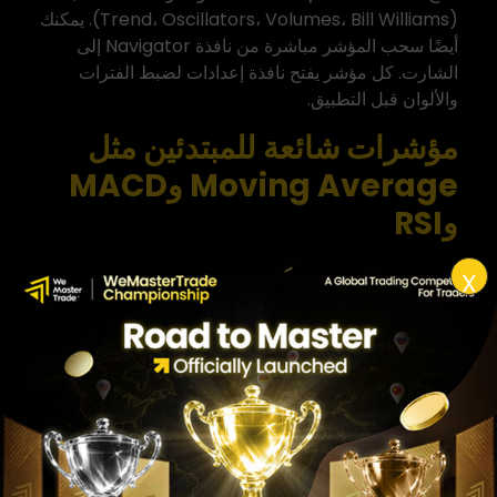
(Trend، Oscillators، Volumes، Bill Williams). يمكنك
أيضًا سحب المؤشر مباشرة من نافذة Navigator إلى
الشارت. كل مؤشر يفتح نافذة إعدادات لضبط الفترات
والألوان قبل التطبيق.
مؤشرات شائعة للمبتدئين مثل
Moving Average وMACD
وRSI
من بين المؤشرات الأكثر استخدامًا بين المبتدئين:
X
Moving Average:
يُظهر متوسط السعر خلال
فترة معينة لتحديد الاتجاه العام.
MACD:
يساعد على رصد قوة الاتجاه ونقاط
التقاطع المحتملة.
RSI:
يقيس قوة الزخم ويُستخدم للتعرف على
مناطق التشبع الشرائي والبيعي.
هذه المؤشرات مجرد أدوات مساعدة وليست توصيات، ولا