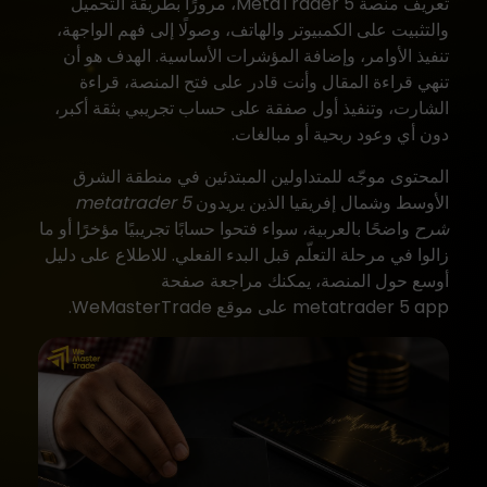
تعريف منصة MetaTrader 5، مرورًا بطريقة التحميل
والتثبيت
على الكمبيوتر والهاتف
، وصولًا إلى فهم الواجهة،
تنفيذ الأوامر، وإضافة المؤشرات الأساسية. الهدف هو أن
تنهي قراءة المقال وأنت قادر على فتح المنصة، قراءة
الشارت، وتنفيذ أول صفقة على حساب تجريبي بثقة أكبر،
دون أي وعود ربحية أو مبالغات.
المحتوى موجّه للمتداولين المبتدئين في منطقة الشرق
الأوسط وشمال إفريقيا الذين يريدون
metatrader 5
شرح
واضحًا بالعربية، سواء فتحوا حسابًا تجريبيًا مؤخرًا أو ما
زالوا في مرحلة التعلّم قبل البدء الفعلي. للاطلاع على دليل
أوسع حول المنصة، يمكنك مراجعة صفحة
metatrader 5 app
على موقع
WeMasterTrade
.