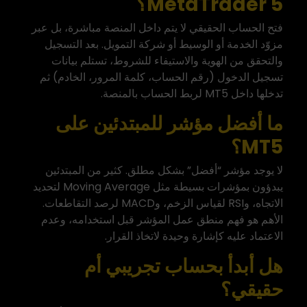
MetaTrader 5؟
فتح الحساب الحقيقي لا يتم داخل المنصة مباشرة، بل عبر
مزوّد الخدمة أو الوسيط أو شركة التمويل. بعد التسجيل
والتحقق من الهوية والاستيفاء للشروط، تستلم بيانات
تسجيل الدخول (رقم الحساب، كلمة المرور، الخادم) ثم
تدخلها داخل MT5 لربط الحساب بالمنصة.
ما أفضل مؤشر للمبتدئين على
MT5؟
لا يوجد مؤشر “أفضل” بشكل مطلق. كثير من المبتدئين
يبدؤون بمؤشرات بسيطة مثل Moving Average لتحديد
الاتجاه، وRSI لقياس الزخم، وMACD لرصد التقاطعات.
الأهم هو فهم منطق عمل المؤشر قبل استخدامه، وعدم
الاعتماد عليه كإشارة وحيدة لاتخاذ القرار.
هل أبدأ بحساب تجريبي أم
حقيقي؟