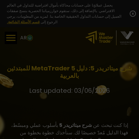
Skip
يحصل عملاؤنا على حسابات محاكاة بأموال افتراضية للتداول في العالم
to
الافتراضي. بالإضافة إلى ذلك، ستقوم خوارزمياتنا الحصرية بنسخ صفقات
content
x
العميل إلى حسابات التداول الحقيقية الخاصة بنا. لمزيد من المعلومات، يرجى
الرجوع إلى
قسم الأسئلة الشائعة.
AR
شرح ميتاتريدر 5: دليل MetaTrader 5 للمبتدئين
بالعربية
Last updated: 03/06/2026
إذا كنت تبحث عن
شرح ميتاتريدر 5
بأسلوب عملي ومبسّط،
فهذا الدليل مُعدّ خصيصًا لك. سنأخذك خطوة بخطوة من