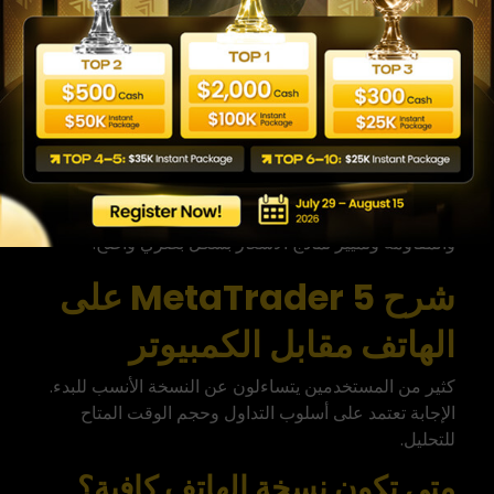
يوجد مؤشر “أفضل” بشكل مطلق؛ يعتمد الاختيار على
استراتيجيتك وفهمك للسوق.
أدوات الرسم وخطوط الدعم
والمقاومة
توفر المنصة أدوات رسم مثل الخطوط الأفقية والمائلة،
قنوات السعر، مستويات فيبوناتشي، وأشكال هندسية
متعددة. تساعد هذه الأدوات على تحديد مستويات الد��م
والمقاومة وتمييز نماذج الأسعار بشكل بصري واضح.
شرح MetaTrader 5 على
الهاتف مقابل الكمبيوتر
كثير من المستخدمين يتساءلون عن النسخة الأنسب للبدء.
الإجابة تعتمد على أسلوب التداول وحجم الوقت المتاح
للتحليل.
متى تكون نسخة الهاتف كافية؟