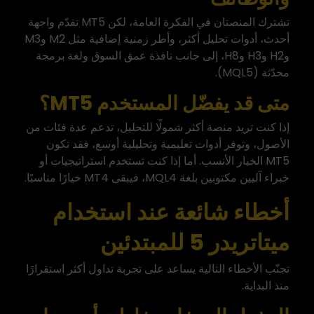
تشترك المنصتان في الفكرة العامة، لكن MT5 تقدّم واجهة
أحدث، أدوات تحليل أكثر، وأطر زمنية إضافية مثل M2 وM3
وH2 وH3 وH8، إلى جانب نافذة عمق السوق ولغة برمجة
محدّثة (MQL5).
متى قد يفضّل المستخدم MT5؟
إذا كنت تريد منصة أكثر شمولًا للتحليل، تدعم عدة فئات من
الأصول، وتوفر أدوات تعليمية وتحليلية أوسع، فقد تكون
MT5 الخيار الأنسب. أما إذا كنت تستخدم استراتيجيات أو
خبراء آليين مكتوبين بلغة MQL4، فيبقى MT4 خيارًا مناسبًا.
أخطاء شائعة عند استخدام
ميتاتريدر 5 للمبتدئين
تجنّب الأخطاء التالية يساعد على تجربة تداول أكثر استقرارًا
منذ البداية.