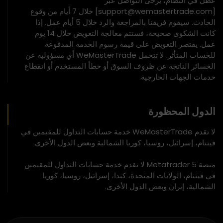
عطل في النظام، يُرجى التواصل عبر
[support@wemastertrade.com] خلال 7 أيام من وقوع
الحادث. سيقوم فريقنا بالمراجعة والرد خلال 5 أيام عمل. إذا
كانت الشكوى صحيحة، فستتم معالجة التعويض خلال 14 يوم
عمل. يقتصر التعويض على قيمة رسوم الخدمة المدفوعة
للحساب المتأثر. لا تتحمل WeMasterTrade أي مسؤولية عن
الخسائر الناتجة عن ظروف السوق أو خطأ المستخدم أو انقطاع
خدمات الجهات الخارجية.
الدول المحظورة
لا تقدم WeMasterTrade خدمة حسابات التداول للمقيمين في
فيتنام، إسرائيل، روسيا، كوريا الشمالية وبعض الدول الأخرى.
منصة Metatrader 5 لا تقدم خدمة حسابات التداول للمقيمين
في فيتنام، الولايات المتحدة، كندا، إسرائيل، روسيا، كوريا
الشمالية، إيران وبعض الدول الأخرى.