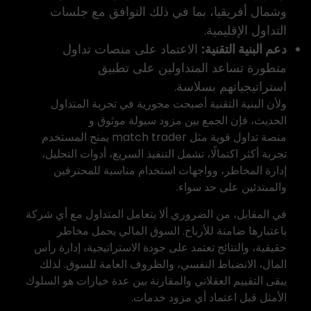
وشمال أفريقيا، بما في ذلك التوافق مع جلسات
التداول الإقليمية.
دعم البنية التقنية:
الاعتماد على منصات تداول
متطورة تساعد المتداولين على تطبيق
استراتيجياتهم بسلاسة.
ولأن البنية التقنية أصبحت محورية في تجربة المتداول
الحديث، فإن الجمع بين مزود سيولة موثوق و
منصة تداول قوية
مثل
match trader
يمنح المستخدم
تجربة أكثر اكتمالًا، تشمل التنفيذ السريع، أدوات التحليل،
إدارة المخاطر، وواجهات استخدام مناسبة للمحترفين
والمبتدئين على حد سواء.
في المقابل، من الضروري ألا يتعامل المتداول مع أي شركة
باعتبارها ضامنة للأرباح. السوق المالي يحمل مخاطر
حقيقية، والنتائج تعتمد على جودة الاستراتيجية، إدارة رأس
المال، الانضباط النفسي، والظروف العامة للسوق. لذلك
يبقى التقييم العقلاني والمقارنة بين عدة خيارات هو السلوك
الأمثل قبل اعتماد أي مزود خدمات.