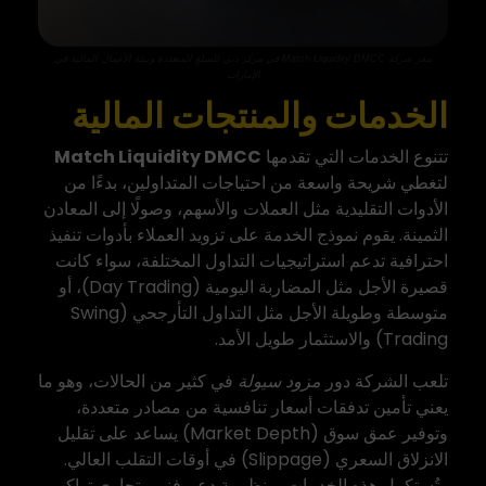
مقر شركة Match Liquidity DMCC في مركز دبي للسلع المتعددة وبيئة الأعمال المالية في
الإمارات
الخدمات والمنتجات المالية
تتنوع الخدمات التي تقدمها
Match Liquidity DMCC
لتغطي شريحة واسعة من احتياجات المتداولين، بدءًا من
الأدوات التقليدية مثل العملات والأسهم، وصولًا إلى المعادن
الثمينة. يقوم نموذج الخدمة على تزويد العملاء بأدوات تنفيذ
احترافية تدعم استراتيجيات التداول المختلفة، سواء كانت
قصيرة الأجل مثل المضاربة اليومية (Day Trading)، أو
متوسطة وطويلة الأجل مثل التداول التأرجحي (Swing
Trading) والاستثمار طويل الأمد.
تلعب الشركة دور
مزود سيولة
في كثير من الحالات، وهو ما
يعني تأمين تدفقات أسعار تنافسية من مصادر متعددة،
وتوفير عمق سوق (Market Depth) يساعد على تقليل
الانزلاق السعري (Slippage) في أوقات التقلب العالي.
وتُستكمل هذه الخدمات بمنظومة دعم فني وتجاري تواكب