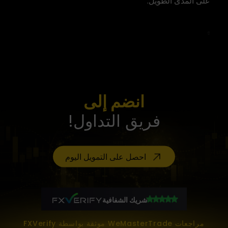
على المدى الطويل.
انضم إلى
فريق التداول!
احصل على التمويل اليوم
شريك الشفافية
مراجعات WeMasterTrade موثقة بواسطة FXVerify