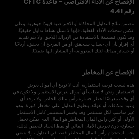
الإفصاح عن الأداء الافتراضي – قاعدة CFTC
رقم 4.41
تتضمن نتائج التداول المحاكاة أو الافتراضية قيودًا جوهرية. وعلى
عكس سجلات الأداء الفعلية، فإنها لا تمثل نشاط تداول حقيقيًا،
وقد تكون مُصممة بالاستفادة من الإدراك اللاحق. ولا يتم تقديم
أي إقرار بأن أي حساب سيحقق، أو من المرجح أن يحقق، أرباحًا
أو خسائر مماثلة لتلك المعروضة أو المشار إليها ضمنيًا.
الإفصاح عن المخاطر
هذه ليست فرصة استثمارية. أنت لا تودع أي أموال بغرض
الاستثمار. ونحن لا نطلب أي أموال بغرض الاستثمار. ولا تكون في
أي وقت معرضًا لخطر خسارة رأس مالك الخاص. ولا توجد أي
وعود بمكافآت أو عوائد. ينطوي التداول على مخاطر كبيرة، وهو
غير مناسب لكل مستثمر. وقد يخسر المستثمر كامل الاستثمار
الأولي أو أكثر. رأس المال المخاطر هو المال الذي يمكن تحمل
خسارته دون تعريض الأمان المالي أو نمط الحياة للخطر. لذلك،
يجب استخدام رأس المال المخاطر فقط في التداول، ولا ينبغي