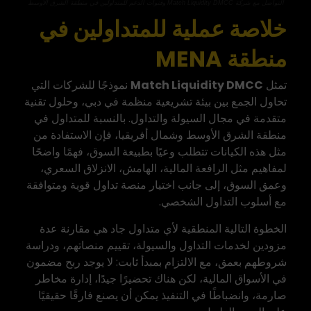
التواصل مع شركة Match Liquidity DMCC وقنوات الدعم للمتداولين في منطقة الشرق الأوسط
خلاصة عملية للمتداولين في
منطقة MENA
تمثل
Match Liquidity DMCC
نموذجًا للشركات التي
تحاول الجمع بين بيئة تشريعية منظمة في دبي، وحلول تقنية
متقدمة في مجال السيولة والتداول. بالنسبة للمتداول في
منطقة الشرق الأوسط وشمال أفريقيا، فإن الاستفادة من
مثل هذه الكيانات تتطلب وعيًا بطبيعة السوق، فهمًا واضحًا
لمفاهيم مثل الرافعة المالية، الهامش، الانزلاق السعري،
وعمق السوق، إلى جانب اختيار منصة تداول قوية ومتوافقة
مع أسلوب التداول الشخصي.
الخطوة التالية المنطقية لأي متداول جاد هي مقارنة عدة
مزودين لخدمات التداول والسيولة، تقييم منصاتهم، ودراسة
شروطهم بعمق، مع الالتزام بمبدأ ثابت: لا يوجد ربح مضمون
في الأسواق المالية، لكن هناك تحضيرًا جيدًا، إدارة مخاطر
صارمة، وانضباطًا في التنفيذ يمكن أن يصنع فارقًا حقيقيًا