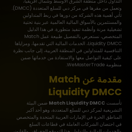
التداول داخل منطقة الشرق الأوسط وشمال أفريقيا،
وتعمل من مقرها في مركز دبي للسلع المتعددة (DMCC).
تأتي أهمية هذه الشركة من دورها في ربط المتداولين
والمستثمرين بالأسواق المالية العالمية عبر بنية تحتية
تشغيلية مرنة وأنظمة تنفيذ متطورة. في هذا الدليل
المتخصص، نستعرض بالتفصيل طبيعة عمل Match
Liquidity DMCC، الخدمات المالية التي تقدمها، ومزاياها
التنافسية للمتداولين في المنطقة العربية، إلى جانب نظرة
على كيفية التواصل معها والاستفادة من خدماتها ضمن
منظومة
WeMasterTrade
.
مقدمة عن Match
Liquidity DMCC
تأسست
Match Liquidity DMCC
ضمن البيئة
التشريعية لمركز دبي للسلع المتعددة، وهو أحد أكبر
المناطق الحرة في الإمارات العربية المتحدة والمتخصص
في احتضان الشركات العاملة في قطاعات السلع
والخدمات المالية والتداول. هذا التموقع الجغرافي والقانوني