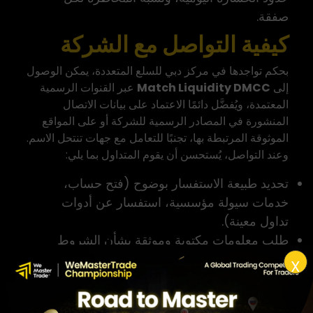
صفقة.
كيفية التواصل مع الشركة
بحكم تواجدها في مركز دبي للسلع المتعددة، يمكن الوصول
إلى
Match Liquidity DMCC
عبر القنوات الرسمية
المعتمدة، ويُفضَّل دائمًا الاعتماد على بيانات الاتصال
المنشورة في المصادر الرسمية للشركة أو على المواقع
الموثوقة المرتبطة بها، تجنبًا للتعامل مع جهات تنتحل الاسم.
وعند التواصل، يُستحسن أن يقوم المتداول بما يلي:
تحديد طبيعة الاستفسار بوضوح (فتح حساب،
خدمات سيولة مؤسسية، استفسار عن أدوات
تداول معينة).
طلب معلومات مكتوبة وموثقة بشأن الشروط
والرسوم وآليات التنفيذ.
X
التأكد من قنوات الاتصال الرسمية (البريد
الإلكتروني المؤسسي، الموقع الرسمي، أرقام