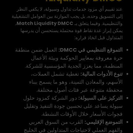
عند تقييم أي مزود خدمات تداول وسيولة، لا يكفي النظر
إلى التسويق وحده، بل يجب الموازنة بين العوامل التشغيلية
والتنظيمية. وفيما يتعلق بـ
Match Liquidity DMCC
،
يمكن إبراز عدة نقاط قوة محتملة يستحسن أن يدرسها
المتداول قبل اتخاذ قراره:
التموقع التنظيمي في DMCC:
العمل ضمن منطقة
حرة معروفة بمعايير الحوكمة وبيئة الأعمال
المنظمة، مما يعزز الجدية المؤسسية للشركة.
تنوع الأدوات المالية:
تغطية تشمل العملات،
الأسهم، والمعادن الثمينة، وهو ما يسمح ببناء
محفظة متنوعة عبر فئات أصول مختلفة.
التركيز على السيولة:
دور الشركة كمزود حلول
سيولة يساعد على تحسين جودة التنفيذ وتقليل
فجوات الأسعار خلال الأوقات النشطة.
التموضع الإقليمي:
القرب من السوق العربي
والفهم العملي لاحتياجات المتداولين في الخليج