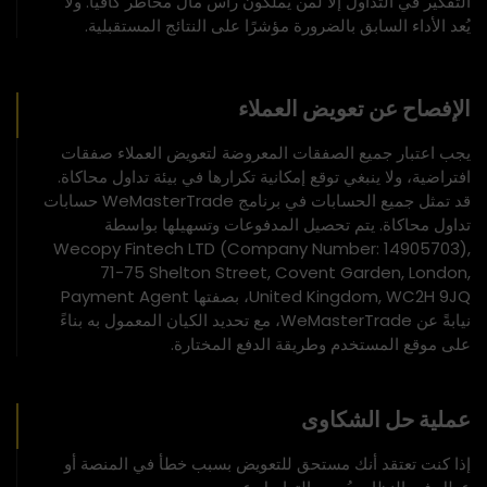
التفكير في التداول إلا لمن يملكون رأس مال مخاطر كافيًا. ولا
يُعد الأداء السابق بالضرورة مؤشرًا على النتائج المستقبلية.
الإفصاح عن تعويض العملاء
يجب اعتبار جميع الصفقات المعروضة لتعويض العملاء صفقات
افتراضية، ولا ينبغي توقع إمكانية تكرارها في بيئة تداول محاكاة.
قد تمثل جميع الحسابات في برنامج WeMasterTrade حسابات
تداول محاكاة. يتم تحصيل المدفوعات وتسهيلها بواسطة
Wecopy Fintech LTD (Company Number: 14905703),
71-75 Shelton Street, Covent Garden, London,
United Kingdom, WC2H 9JQ، بصفتها Payment Agent
نيابةً عن WeMasterTrade، مع تحديد الكيان المعمول به بناءً
على موقع المستخدم وطريقة الدفع المختارة.
عملية حل الشكاوى
إذا كنت تعتقد أنك مستحق للتعويض بسبب خطأ في المنصة أو