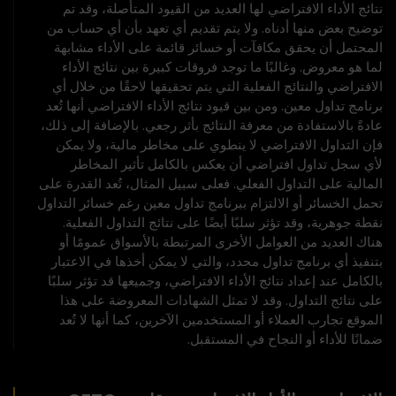
نتائج الأداء الافتراضي لها العديد من القيود المتأصلة، وقد تم
توضيح بعض منها أدناه. ولا يتم تقديم أي تعهد بأن أي حساب من
المحتمل أن يحقق مكافآت أو خسائر قائمة على الأداء مشابهة
لما هو معروض. وغالبًا ما توجد فروقات كبيرة بين نتائج الأداء
الافتراضي والنتائج الفعلية التي يتم تحقيقها لاحقًا من خلال أي
برنامج تداول معين. ومن بين قيود نتائج الأداء الافتراضي أنها تُعد
عادةً بالاستفادة من معرفة النتائج بأثر رجعي. بالإضافة إلى ذلك،
فإن التداول الافتراضي لا ينطوي على مخاطر مالية، ولا يمكن
لأي سجل تداول افتراضي أن يعكس بالكامل تأثير المخاطر
المالية على التداول الفعلي. فعلى سبيل المثال، تُعد القدرة على
تحمل الخسائر أو الالتزام ببرنامج تداول معين رغم خسائر التداول
نقطة جوهرية، وقد تؤثر سلبًا أيضًا على نتائج التداول الفعلية.
هناك العديد من العوامل الأخرى المرتبطة بالأسواق عمومًا أو
بتنفيذ أي برنامج تداول محدد، والتي لا يمكن أخذها في الاعتبار
بالكامل عند إعداد نتائج الأداء الافتراضي، وجميعها قد تؤثر سلبًا
على نتائج التداول. وقد لا تمثل الشهادات المعروضة على هذا
الموقع تجارب العملاء أو المستخدمين الآخرين، كما أنها لا تُعد
ضمانًا للأداء أو النجاح في المستقبل.