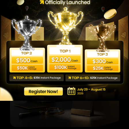
الهواتف المعتمدة).
الاحتفاظ بسجل للمراسلات في حال الحاجة إليه
مستقبلًا.
كما أن متابعة المحتوى التعليمي والتحليلي عبر منصات
متخصصة في الأسواق المالية تساعد على تكوين فهم أعمق
حول كيفية الاستفادة من خدمات شركات السيولة والتداول.
تجربة المتداول الفعلية تبدأ من الفهم الصحيح للأدوات، ثم
اختيار البنية التقنية المناسبة، وصولًا إلى تطبيق استراتيجية
تداول مدروسة ومنضبطة.