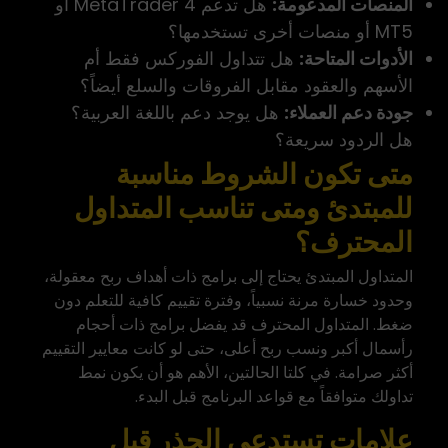
المنصات المدعومة:
هل تدعم MetaTrader 4 أو
MT5 أو منصات أخرى تستخدمها؟
الأدوات المتاحة:
هل تتداول الفوركس فقط أم
الأسهم والعقود مقابل الفروقات والسلع أيضاً؟
جودة دعم العملاء:
هل يوجد دعم باللغة العربية؟
هل الردود سريعة؟
متى تكون الشروط مناسبة
للمبتدئ ومتى تناسب المتداول
المحترف؟
المتداول المبتدئ يحتاج إلى برامج ذات أهداف ربح معقولة،
وحدود خسارة مرنة نسبياً، وفترة تقييم كافية للتعلم دون
ضغط. المتداول المحترف قد يفضل برامج ذات أحجام
رأسمال أكبر ونسب ربح أعلى، حتى لو كانت معايير التقييم
أكثر صرامة. في كلتا الحالتين، الأهم هو أن يكون نمط
تداولك متوافقاً مع قواعد البرنامج قبل البدء.
علامات تستدعي الحذر قبل