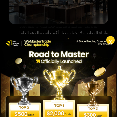
مقارنة معايير اختيار أفضل شركات تمويل التداول للمتداول في منطقة MENA
وأثناء المقارنة، لا تجعل معيار
أكبر رأس مال
هو العامل
الوحيد. أحياناً يكون الحساب الأصغر مع قواعد أوضح وفرصة
X
تأهل أعلى أفضل من برنامج كبير بشروط معقدة أو حدود
خسارة شديدة الضيق.
هل يوجد حساب تداول ممول
مجاني أو بدون اختبار؟
ماذا يقصد المستخدم بعبارة
حساب تداول ممول مجاني؟
حين يبحث المتداول عن “
حساب تداول ممول مجاني
“، فهو
في الغالب يقصد أحد أمرين: إما حساب لا يتطلب دفع رسوم