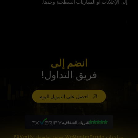
إلى الإعلانات أو المقارنات السطحية وحدها.
انضم إلى
فريق التداول!
احصل على التمويل اليوم
شريك الشفافية
مراجعات WeMasterTrade موثقة بواسطة FXVerify