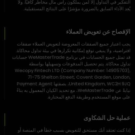
التفكير في التداول إلا لمن يملكون رأس مال مخاطر كافيًا. ولا
يُعد الأداء السابق بالضرورة مؤشرًا على النتائج المستقبلية.
الإفصاح عن تعويض العملاء
يجب اعتبار جميع الصفقات المعروضة لتعويض العملاء صفقات
افتراضية، ولا ينبغي توقع إمكانية تكرارها في بيئة تداول محاكاة.
قد تمثل جميع الحسابات في برنامج WeMasterTrade حسابات
تداول محاكاة. يتم تحصيل المدفوعات وتسهيلها بواسطة
Wecopy Fintech LTD (Company Number: 14905703),
71-75 Shelton Street, Covent Garden, London,
United Kingdom, WC2H 9JQ، بصفتها Payment Agent
نيابةً عن WeMasterTrade، مع تحديد الكيان المعمول به بناءً
على موقع المستخدم وطريقة الدفع المختارة.
عملية حل الشكاوى
إذا كنت تعتقد أنك مستحق للتعويض بسبب خطأ في المنصة أو