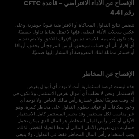
الإفصاح عن الأداء الافتراضي – قاعدة CFTC
رقم 4.41
تتضمن نتائج التداول المحاكاة أو الافتراضية قيودًا جوهرية. وعلى
عكس سجلات الأداء الفعلية، فإنها لا تمثل نشاط تداول حقيقيًا،
وقد تكون مُصممة بالاستفادة من الإدراك اللاحق. ولا يتم تقديم
أي إقرار بأن أي حساب سيحقق، أو من المرجح أن يحقق، أرباحًا
أو خسائر مماثلة لتلك المعروضة أو المشار إليها ضمنيًا.
الإفصاح عن المخاطر
هذه ليست فرصة استثمارية. أنت لا تودع أي أموال بغرض
الاستثمار. ونحن لا نطلب أي أموال بغرض الاستثمار. ولا تكون في
أي وقت معرضًا لخطر خسارة رأس مالك الخاص. ولا توجد أي
وعود بمكافآت أو عوائد. ينطوي التداول على مخاطر كبيرة، وهو
غير مناسب لكل مستثمر. وقد يخسر المستثمر كامل الاستثمار
الأولي أو أكثر. رأس المال المخاطر هو المال الذي يمكن تحمل
خسارته دون تعريض الأمان المالي أو نمط الحياة للخطر. لذلك،
يجب استخدام رأس المال المخاطر فقط في التداول، ولا ينبغي