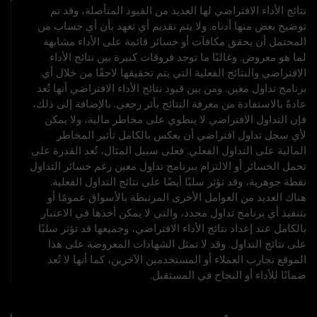
نتائج الأداء الافتراضي لها العديد من القيود المتأصلة، وقد تم
توضيح بعض منها أدناه. ولا يتم تقديم أي تعهد بأن أي حساب من
المحتمل أن يحقق مكافآت أو خسائر قائمة على الأداء مشابهة
لما هو معروض. وغالبًا ما توجد فروقات كبيرة بين نتائج الأداء
الافتراضي والنتائج الفعلية التي يتم تحقيقها لاحقًا من خلال أي
برنامج تداول معين. ومن بين قيود نتائج الأداء الافتراضي أنها تُعد
عادةً بالاستفادة من معرفة النتائج بأثر رجعي. بالإضافة إلى ذلك،
فإن التداول الافتراضي لا ينطوي على مخاطر مالية، ولا يمكن
لأي سجل تداول افتراضي أن يعكس بالكامل تأثير المخاطر
المالية على التداول الفعلي. فعلى سبيل المثال، تُعد القدرة على
تحمل الخسائر أو الالتزام ببرنامج تداول معين رغم خسائر التداول
نقطة جوهرية، وقد تؤثر سلبًا أيضًا على نتائج التداول الفعلية.
هناك العديد من العوامل الأخرى المرتبطة بالأسواق عمومًا أو
بتنفيذ أي برنامج تداول محدد، والتي لا يمكن أخذها في الاعتبار
بالكامل عند إعداد نتائج الأداء الافتراضي، وجميعها قد تؤثر سلبًا
على نتائج التداول. وقد لا تمثل الشهادات المعروضة على هذا
الموقع تجارب العملاء أو المستخدمين الآخرين، كما أنها لا تُعد
ضمانًا للأداء أو النجاح في المستقبل.