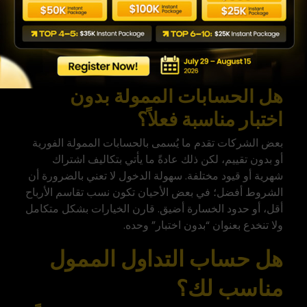
تقييم مسبقاً، أو حساب يمنحه التداول الفوري دون المرور
بمرحلة اختبار. بعض الشركات تقدم برامج استرداد رسوم
التقييم بعد التأهل، مما يجعل التجربة شبه مجانية على
المدى البعيد. غير أن هذا لا يعني أن الدخول خالٍ من أي
تكلفة أو شرط في الأساس.
هل الحسابات الممولة بدون
اختبار مناسبة فعلاً؟
بعض الشركات تقدم ما يُسمى بالحسابات الممولة الفورية
أو بدون تقييم، لكن ذلك عادةً ما يأتي بتكاليف اشتراك
شهرية أو قيود مختلفة. سهولة الدخول لا تعني بالضرورة أن
الشروط أفضل؛ في بعض الأحيان تكون نسب تقاسم الأرباح
أقل، أو حدود الخسارة أضيق. قارن الخيارات بشكل متكامل
ولا تنخدع بعنوان “
بدون اختبار
” وحده.
هل حساب التداول الممول
مناسب لك؟