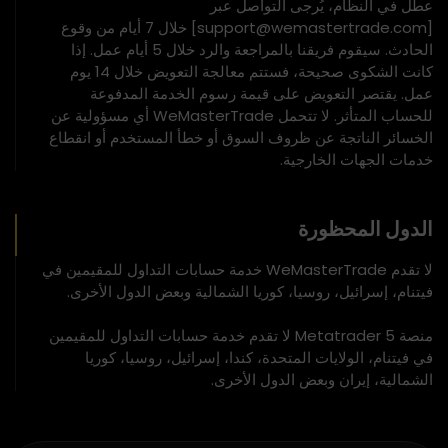
عطل في النظام، يُرجى التواصل عبر
[support@wemastertrade.com] خلال 7 أيام من وقوع
الحادث. سيقوم فريقنا بالمراجعة والرد خلال 5 أيام عمل. إذا
كانت الشكوى صحيحة، فستتم معالجة التعويض خلال 14 يوم
عمل. يقتصر التعويض على قيمة رسوم الخدمة المدفوعة
للحساب المتأثر. لا تتحمل WeMasterTrade أي مسؤولية عن
الخسائر الناتجة عن ظروف السوق أو خطأ المستخدم أو انقطاع
خدمات الجهات الخارجية.
الدول المحظورة
لا تقدم WeMasterTrade خدمة حسابات التداول للمقيمين في
فيتنام، إسرائيل، روسيا، كوريا الشمالية وبعض الدول الأخرى.
منصة Metatrader 5 لا تقدم خدمة حسابات التداول للمقيمين
في فيتنام، الولايات المتحدة، كندا، إسرائيل، روسيا، كوريا
الشمالية، إيران وبعض الدول الأخرى.