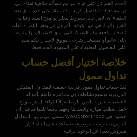
الحكم الشرعي على هذه البرامج مسألة خلافية تحتاج إلى
دراسة دقيقة لتفاصيل كل شركة وعقد على حدة. يرى بعض
العلماء أن الأمر جائز بشروط تتعلق بوضوح العقد وغياب
الغرر والربا، في حين يتوقف آخرون في بعض النماذج. لذلك
يُنصح بمراجعة عقد الشركة التي تنوي الاشتراك بها وعرضه
على عالم أو مستشار شرعي موثوق لإصدار حكم مبني
على التفاصيل الفعلية لا على المفهوم العام فقط.
خلاصة اختيار أفضل حساب
تداول ممول
يُعدّ
حساب تداول ممول
فرصة حقيقية للمتداول المتمكن
الذي يريد توسيع نشاطه دون مخاطرة كاملة بأمواله
الشخصية. غير أنه ليس طريقاً سهلاً للثراء؛ بل هو نموذج
عمل يتطلب مهارة وانضباطاً وفهماً دقيقاً للقواعد قبل أي
خطوة. في
WeMasterTrade
نسعى إلى تزويد المتداول
العربي بمعلومات موضوعية تساعده على اتخاذ قرار
مدروس بعيداً عن الوعود الزائفة.