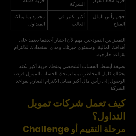
حرية اتخاذ القرار
حرية كاملة
الشركة
حجم رأس المال
أكبر بكثير في
محدود بما يملكه
المتاح
الغالب
المتداول
التمييز بين النموذجين مهم لأن اختيار أحدهما يعتمد على
أهدافك المالية، ومستوى خبرتك، ومدى استعدادك للالتزام
بقواعد خارجية.
بصيغة أبسط، الحساب الشخصي يمنحك حرية أكبر لكنه
يحمّلك كامل المخاطر، بينما يمنحك الحساب الممول فرصة
الوصول إلى رأس مال أكبر مقابل الالتزام الصارم بقواعد
الشركة.
كيف تعمل شركات تمويل
التداول؟
مرحلة التقييم أو Challenge