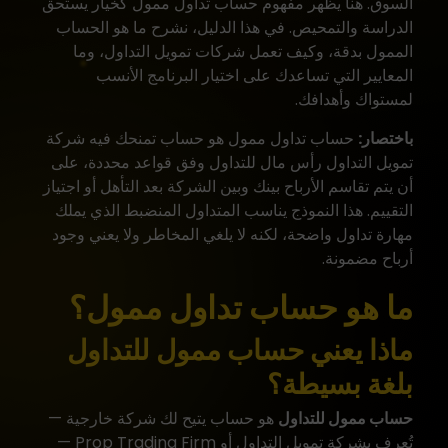
السوق. هنا يظهر مفهوم
حساب تداول ممول
كخيار يستحق
الدراسة والتمحيص. في هذا الدليل، نشرح ما هو الحساب
الممول بدقة، وكيف تعمل شركات تمويل التداول، وما
المعايير التي تساعدك على اختيار البرنامج الأنسب
لمستواك وأهدافك.
باختصار:
حساب تداول ممول هو حساب تمنحك فيه شركة
تمويل التداول رأس مال للتداول وفق قواعد محددة، على
أن يتم تقاسم الأرباح بينك وبين الشركة بعد التأهل أو اجتياز
التقييم. هذا النموذج يناسب المتداول المنضبط الذي يملك
مهارة تداول واضحة، لكنه لا يلغي المخاطر ولا يعني وجود
أرباح مضمونة.
ما هو حساب تداول ممول؟
ماذا يعني حساب ممول للتداول
بلغة بسيطة؟
حساب ممول للتداول
هو حساب يتيح لك شركة خارجية —
تُعرف بشركة تمويل التداول أو Prop Trading Firm —