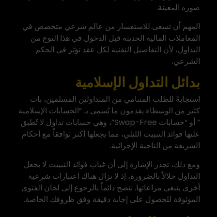
صوره المعينة.
المهم أن تسعى للاستفسار من عالم شرعي متخصص في
المعاملات المالية الحديثة قبل الدخول في هذا النوع من
التداول، لأن التفاصيل التقنية لكل عقد تؤثر في الحكم
الشرعي.
بدائل التداول الإسلامية
استجابةً للطلب المتنامي من المتداولين المسلمين، بات
كثير من الوسطاء يقدمون ما يُسمى بـ “
الحسابات الإسلامية
” أو “حسابات Swap-Free”، وهي حسابات تداول لا تُطبق
عليها فوائد التبييت الليلي، مما يجعلها أكثر توافقاً مع أحكام
الشريعة من الناحية الإجرائية.
ومع ذلك، تجدر الإشارة إلى أن غياب فوائد التبييت لا يجعل
التداول حلالاً بالضرورة، إذ لا تزال هناك اعتبارات شرعية
أخرى ينبغي مراعاتها. ننصح دائماً بالرجوع إلى لجان الفتوى
الموثوقة للحصول على إجابة دقيقة وفق ظروفك الخاصة.