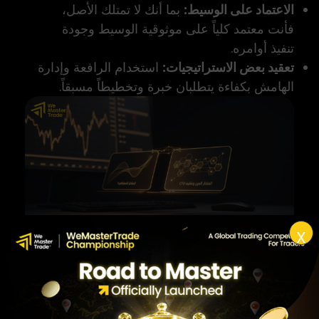
الاعتماد على الوسيط:
بما أنك لا تمتلك الأصل،
فأنت معتمد كلياً على موثوقية الوسيط وجودة
تنفيذ أوامره.
تعقيد بعض الاستراتيجيات:
استخدام الرافعة وإدارة
الهامش بكفاءة يتطلبان خبرة وتخطيطاً مسبقاً.
X
الجوانب الشرعية لتداول عقود الفروقات CFD في الإسلام
الجوانب الشرعية لتداول
عقود الفروقات