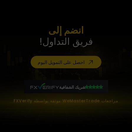
انضم إلى
فريق التداول!
احصل على التمويل اليوم
شريك الشفافية
مراجعات WeMasterTrade موثقة بواسطة FXVerify