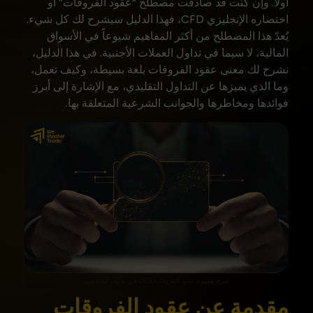
أولاً. وإن كنت قد صادفت مصطلح “عقود الفروقات” أو
اختصاره الإنجليزي CFD، فهذا الدليل سيشرح لك كل شيء.
يُعدّ هذا المصطلح من أكثر المفاهيم شيوعاً في الأسواق
المالية، لا سيما في تداول العملات الأجنبية. في هذا الدليل،
نشرح لك معنى عقود الفروقات بلغة بسيطة، وكيف تعمل،
وما الذي يميزها عن التداول التقليدي، مع الإشارة إلى أبرز
فوائدها ومخاطرها والجوانب الشرعية المتعلقة بها.
شرح مفهوم عقود الفروقات CFD في تداول الفوركس
مقدمة عن عقود الفروقات