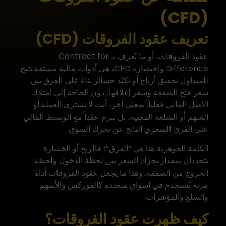
(CFD)
تعريف عقود الفروقات (CFD)
عقود الفروقات، أو ما يُعرف بـ Contract for
Difference واختصاره CFD، هي أدوات مالية مشتقة تتيح
للمتداول تحقيق أرباح أو تكبّد خسائر بناءً على الفرق بين
سعر فتح الصفقة وسعر إغلاقها، دون الحاجة إلى امتلاك
الأصل المالي فعلياً. بمعنى آخر، أنت لا تشتري العملة أو
السهم أو السلعة المعنية، بل تبرم عقداً مع الوسيط المالي
على الفرق السعري الناتج عن تحرك السوق.
الكلمة الجوهرية هنا هي “الفرق”؛ فالربح أو الخسارة
يتحددان بمقدار تحرك السعر بين لحظة الدخول ولحظة
الخروج من الصفقة. وهذا ما يجعل عقود الفروقات أداةً
مرنة تُستخدم في أسواق متعددة كالفوركس والأسهم
والسلع والمؤشرات.
كيف ظهرت عقود الفروقات؟