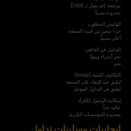
مرتفعة (قد تصل لـ 1:500)
محدودة نسبياً
الهامش المطلوب
جزء صغير من قيمة الصفقة
أعلى نسبياً
التداول في اتجاهين
نعم (شراء وبيع)
نعم
التكاليف الليلية (Swap)
تُطبق عند الإبقاء على الصفقة
تُطبق في التداول المؤجل
إمكانية الوصول للأفراد
عالية جداً
محدودة للمؤسسات الكبرى
إيجابيات وسلبيات تداول