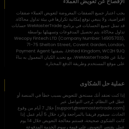
الإفصاح عن تعويض العملاء
يجب اعتبار جميع الصفقات المعروضة لتعويض العملاء صفقات
افتراضية، ولا ينبغي توقع إمكانية تكرارها في بيئة تداول محاكاة.
قد تمثل جميع الحسابات في برنامج WeMasterTrade حسابات
تداول محاكاة. يتم تحصيل المدفوعات وتسهيلها بواسطة
Wecopy Fintech LTD (Company Number: 14905703),
71-75 Shelton Street, Covent Garden, London,
United Kingdom, WC2H 9JQ، بصفتها Payment Agent
نيابةً عن WeMasterTrade، مع تحديد الكيان المعمول به بناءً
على موقع المستخدم وطريقة الدفع المختارة.
عملية حل الشكاوى
إذا كنت تعتقد أنك مستحق للتعويض بسبب خطأ في المنصة أو
عطل في النظام، يُرجى التواصل عبر
[support@wemastertrade.com] خلال 7 أيام من وقوع
الحادث. سيقوم فريقنا بالمراجعة والرد خلال 5 أيام عمل. إذا
كانت الشكوى صحيحة، فستتم معالجة التعويض خلال 14 يوم
عمل. يقتصر التعويض على قيمة رسوم الخدمة المدفوعة