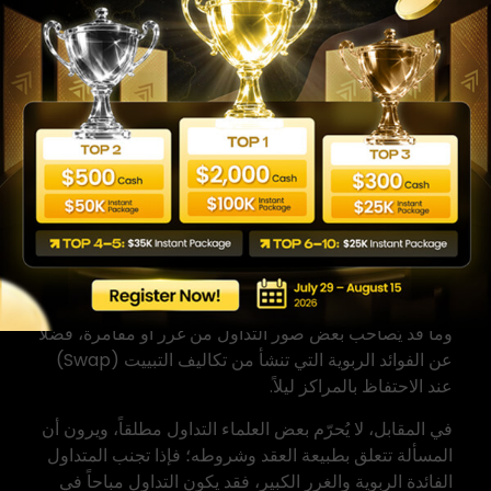
يُعدّ هذا الجانب من أكثر المواضيع التي يبحث عنها
المتداولون في المنطقة العربية، وهو ما يستحق التناول
بموضوعية.
آراء العلماء في تداول عقود
الفروقات
تتباين آراء علماء الشريعة الإسلامية حول حكم تداول عقود
الفروقات، وذلك على النحو التالي:
يرى فريق من العلماء أن تداول عقود الفروقات محرم أو
مكروه لعدة أسباب، أبرزها: عدم وجود أصل حقيقي يُتملك،
وما قد يُصاحب بعض صور التداول من غرر أو مقامرة، فضلاً
عن الفوائد الربوية التي تنشأ من تكاليف التبييت (Swap)
عند الاحتفاظ بالمراكز ليلاً.
في المقابل، لا يُحرّم بعض العلماء التداول مطلقاً، ويرون أن
المسألة تتعلق بطبيعة العقد وشروطه؛ فإذا تجنب المتداول
الفائدة الربوية والغرر الكبير، فقد يكون التداول مباحاً في