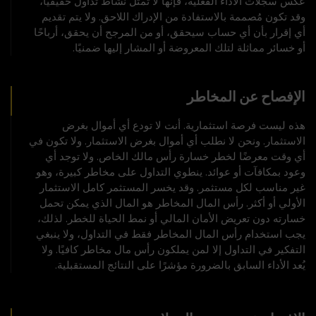
عكس سجلات الأداء الفعلية، فإنها لا تمثل نشاط تداول حقيقيًا،
وقد تكون مُصممة بالاستفادة من الإدراك اللاحق. ولا يتم تقديم
أي إقرار بأن أي حساب سيحقق، أو من المرجح أن يحقق، أرباحًا
أو خسائر مماثلة لتلك المعروضة أو المشار إليها ضمنيًا.
الإفصاح عن المخاطر
هذه ليست فرصة استثمارية. أنت لا تودع أي أموال بغرض
الاستثمار. ونحن لا نطلب أي أموال بغرض الاستثمار. ولا تكون في
أي وقت معرضًا لخطر خسارة رأس مالك الخاص. ولا توجد أي
وعود بمكافآت أو عوائد. ينطوي التداول على مخاطر كبيرة، وهو
غير مناسب لكل مستثمر. وقد يخسر المستثمر كامل الاستثمار
الأولي أو أكثر. رأس المال المخاطر هو المال الذي يمكن تحمل
خسارته دون تعريض الأمان المالي أو نمط الحياة للخطر. لذلك،
يجب استخدام رأس المال المخاطر فقط في التداول، ولا ينبغي
التفكير في التداول إلا لمن يملكون رأس مال مخاطر كافيًا. ولا
يُعد الأداء السابق بالضرورة مؤشرًا على النتائج المستقبلية.