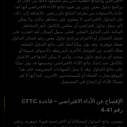
الافتراضي والنتائج الفعلية التي يتم تحقيقها لاحقًا من خلال أي
برنامج تداول معين. ومن بين قيود نتائج الأداء الافتراضي أنها تُعد
عادةً بالاستفادة من معرفة النتائج بأثر رجعي. بالإضافة إلى ذلك،
فإن التداول الافتراضي لا ينطوي على مخاطر مالية، ولا يمكن
لأي سجل تداول افتراضي أن يعكس بالكامل تأثير المخاطر
المالية على التداول الفعلي. فعلى سبيل المثال، تُعد القدرة على
تحمل الخسائر أو الالتزام ببرنامج تداول معين رغم خسائر التداول
نقطة جوهرية، وقد تؤثر سلبًا أيضًا على نتائج التداول الفعلية.
هناك العديد من العوامل الأخرى المرتبطة بالأسواق عمومًا أو
بتنفيذ أي برنامج تداول محدد، والتي لا يمكن أخذها في الاعتبار
بالكامل عند إعداد نتائج الأداء الافتراضي، وجميعها قد تؤثر سلبًا
على نتائج التداول. وقد لا تمثل الشهادات المعروضة على هذا
الموقع تجارب العملاء أو المستخدمين الآخرين، كما أنها لا تُعد
ضمانًا للأداء أو النجاح في المستقبل.
الإفصاح عن الأداء الافتراضي – قاعدة CFTC
رقم 4.41
تتضمن نتائج التداول المحاكاة أو الافتراضية قيودًا جوهرية. وعلى