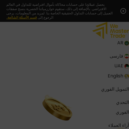
Skip
يحصل عملاؤنا على حسابات محاكاة بأموال افتراضية للتداول في العالم
الافتراضي. بالإضافة إلى ذلك، ستقوم خوارزمياتنا الحصرية بنسخ صفقات
to
x
العميل إلى حسابات التداول الحقيقية الخاصة بنا. لمزيد من المعلومات، يرجى
content
الرجوع إلى
قسم الأسئلة الشائعة.
AR
فارسی
UAE
English
التمويل الفوري
التحدي
الفوري
آراء العملاء