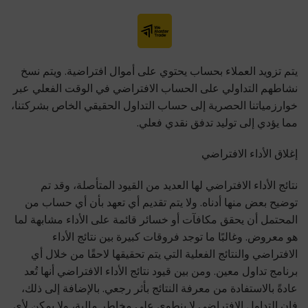
يتم تزويد العملاء بحساب يحتوي على أموال افتراضية. ويتم نسخ
نشاطهم التداولي على الحساب الافتراضي في الوقت الفعلي عبر
خوارزمياتنا الحصرية إلى حساب التداول الحقيقي الخاص بشركتنا،
مما يؤدي إلى توليد تدفق نقدي فعلي.
إغلاق الأداء الافتراضي
نتائج الأداء الافتراضي لها العديد من القيود المتأصلة، وقد تم
توضيح بعض منها أدناه. ولا يتم تقديم أي تعهد بأن أي حساب من
المحتمل أن يحقق مكافآت أو خسائر قائمة على الأداء مشابهة لما
هو معروض. وغالبًا ما توجد فروقات كبيرة بين نتائج الأداء
الافتراضي والنتائج الفعلية التي يتم تحقيقها لاحقًا من خلال أي
برنامج تداول معين. ومن بين قيود نتائج الأداء الافتراضي أنها تُعد
عادةً بالاستفادة من معرفة النتائج بأثر رجعي. بالإضافة إلى ذلك،
فإن التداول الافتراضي لا ينطوي على مخاطر مالية، ولا يمكن لأي