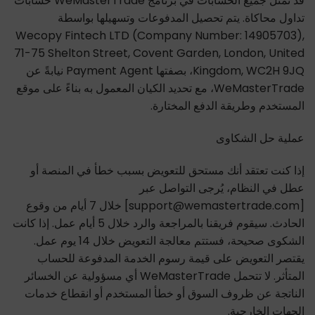
قد تمثل جميع الحسابات في برنامج WeMasterTrade حسابات
تداول محاكاة. يتم تحصيل المدفوعات وتسهيلها بواسطة
Wecopy Fintech LTD (Company Number: 14905703),
71-75 Shelton Street, Covent Garden, London, United
Kingdom, WC2H 9JQ، بصفتها Payment Agent نيابةً عن
WeMasterTrade، مع تحديد الكيان المعمول به بناءً على موقع
المستخدم وطريقة الدفع المختارة.
عملية حل الشكاوى
إذا كنت تعتقد أنك مستحق للتعويض بسبب خطأ في المنصة أو
عطل في النظام، يُرجى التواصل عبر
[support@wemastertrade.com] خلال 7 أيام من وقوع
الحادث. سيقوم فريقنا بالمراجعة والرد خلال 5 أيام عمل. إذا كانت
الشكوى صحيحة، فستتم معالجة التعويض خلال 14 يوم عمل.
يقتصر التعويض على قيمة رسوم الخدمة المدفوعة للحساب
المتأثر. لا تتحمل WeMasterTrade أي مسؤولية عن الخسائر
الناتجة عن ظروف السوق أو خطأ المستخدم أو انقطاع خدمات
الجهات الخارجية.