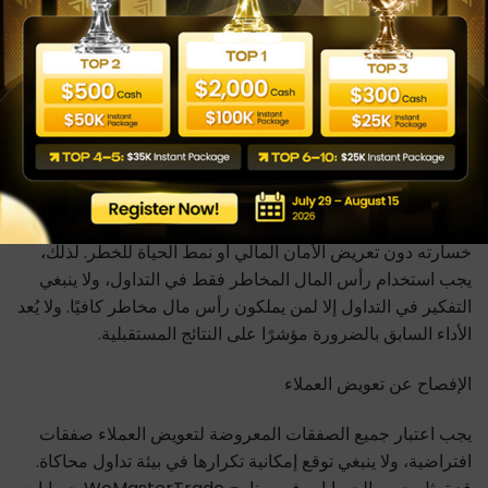
الإفصاح عن المخاطر
هذه ليست فرصة استثمارية. أنت لا تودع أي أموال بغرض
الاستثمار. ونحن لا نطلب أي أموال بغرض الاستثمار. ولا تكون في
أي وقت معرضًا لخطر خسارة رأس مالك الخاص. ولا توجد أي
وعود بمكافآت أو عوائد. ينطوي التداول على مخاطر كبيرة، وهو
غير مناسب لكل مستثمر. وقد يخسر المستثمر كامل الاستثمار
الأولي أو أكثر. رأس المال المخاطر هو المال الذي يمكن تحمل
خسارته دون تعريض الأمان المالي أو نمط الحياة للخطر. لذلك،
يجب استخدام رأس المال المخاطر فقط في التداول، ولا ينبغي
التفكير في التداول إلا لمن يملكون رأس مال مخاطر كافيًا. ولا يُعد
الأداء السابق بالضرورة مؤشرًا على النتائج المستقبلية.
الإفصاح عن تعويض العملاء
يجب اعتبار جميع الصفقات المعروضة لتعويض العملاء صفقات
افتراضية، ولا ينبغي توقع إمكانية تكرارها في بيئة تداول محاكاة.