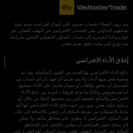
يتم تزويد العملاء بحساب يحتوي على أموال افتراضية. ويتم نسخ
نشاطهم التداولي على الحساب الافتراضي في الوقت الفعلي عبر
خوارزمياتنا الحصرية إلى حساب التداول الحقيقي الخاص بشركتنا،
مما يؤدي إلى توليد تدفق نقدي فعلي.
إغلاق الأداء الافتراضي
نتائج الأداء الافتراضي لها العديد من القيود المتأصلة، وقد تم
توضيح بعض منها أدناه. ولا يتم تقديم أي تعهد بأن أي حساب من
المحتمل أن يحقق مكافآت أو خسائر قائمة على الأداء مشابهة
لما هو معروض. وغالبًا ما توجد فروقات كبيرة بين نتائج الأداء
الافتراضي والنتائج الفعلية التي يتم تحقيقها لاحقًا من خلال أي
برنامج تداول معين. ومن بين قيود نتائج الأداء الافتراضي أنها تُعد
عادةً بالاستفادة من معرفة النتائج بأثر رجعي. بالإضافة إلى ذلك،
فإن التداول الافتراضي لا ينطوي على مخاطر مالية، ولا يمكن
لأي سجل تداول افتراضي أن يعكس بالكامل تأثير المخاطر
المالية على التداول الفعلي. فعلى سبيل المثال، تُعد القدرة على