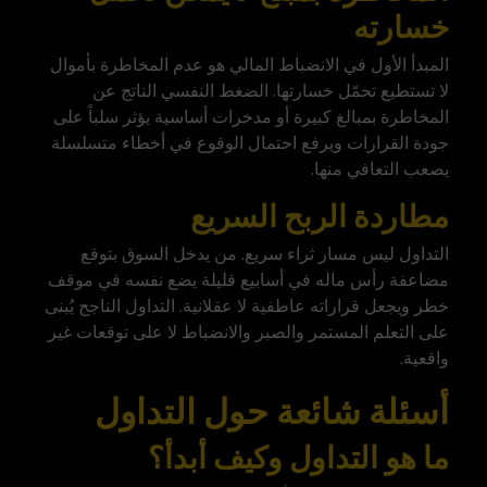
خسارته
المبدأ الأول في الانضباط المالي هو عدم المخاطرة بأموال
لا تستطيع تحمّل خسارتها. الضغط النفسي الناتج عن
المخاطرة بمبالغ كبيرة أو مدخرات أساسية يؤثر سلباً على
جودة القرارات ويرفع احتمال الوقوع في أخطاء متسلسلة
يصعب التعافي منها.
مطاردة الربح السريع
التداول ليس مسار ثراء سريع. من يدخل السوق بتوقع
مضاعفة رأس ماله في أسابيع قليلة يضع نفسه في موقف
خطر ويجعل قراراته عاطفية لا عقلانية. التداول الناجح يُبنى
على التعلم المستمر والصبر والانضباط لا على توقعات غير
واقعية.
أسئلة شائعة حول التداول
ما هو التداول وكيف أبدأ؟