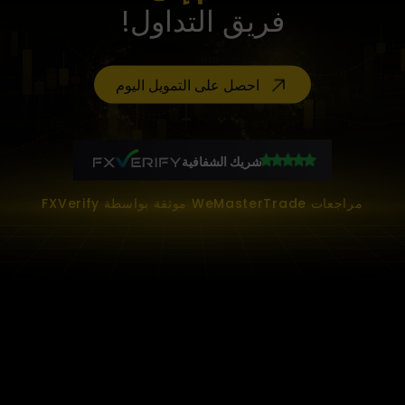
فريق التداول!
احصل على التمويل اليوم
شريك الشفافية
مراجعات WeMasterTrade موثقة بواسطة FXVerify