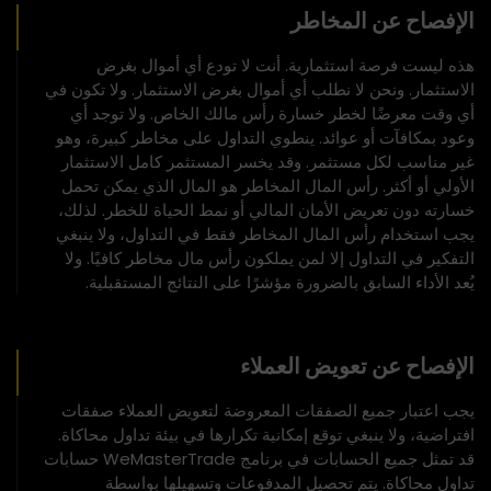
الإفصاح عن المخاطر
هذه ليست فرصة استثمارية. أنت لا تودع أي أموال بغرض
الاستثمار. ونحن لا نطلب أي أموال بغرض الاستثمار. ولا تكون في
أي وقت معرضًا لخطر خسارة رأس مالك الخاص. ولا توجد أي
وعود بمكافآت أو عوائد. ينطوي التداول على مخاطر كبيرة، وهو
غير مناسب لكل مستثمر. وقد يخسر المستثمر كامل الاستثمار
الأولي أو أكثر. رأس المال المخاطر هو المال الذي يمكن تحمل
خسارته دون تعريض الأمان المالي أو نمط الحياة للخطر. لذلك،
يجب استخدام رأس المال المخاطر فقط في التداول، ولا ينبغي
التفكير في التداول إلا لمن يملكون رأس مال مخاطر كافيًا. ولا
يُعد الأداء السابق بالضرورة مؤشرًا على النتائج المستقبلية.
الإفصاح عن تعويض العملاء
يجب اعتبار جميع الصفقات المعروضة لتعويض العملاء صفقات
افتراضية، ولا ينبغي توقع إمكانية تكرارها في بيئة تداول محاكاة.
قد تمثل جميع الحسابات في برنامج WeMasterTrade حسابات
تداول محاكاة. يتم تحصيل المدفوعات وتسهيلها بواسطة