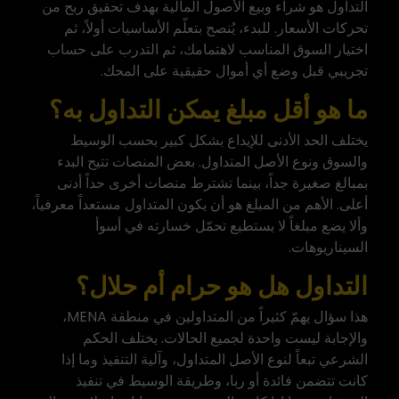
التداول هو شراء وبيع الأصول المالية بهدف تحقيق ربح من
تحركات الأسعار. للبدء، يُنصح بتعلّم الأساسيات أولاً، ثم
اختيار السوق المناسب لاهتمامك، ثم التدرب على حساب
تجريبي قبل وضع أي أموال حقيقية على المحك.
ما هو أقل مبلغ يمكن التداول به؟
يختلف الحد الأدنى للإيداع بشكل كبير بحسب الوسيط
والسوق ونوع الأصل المتداول. بعض المنصات تتيح البدء
بمبالغ صغيرة جداً، بينما تشترط منصات أخرى حداً أدنى
أعلى. الأهم من المبلغ هو أن يكون المتداول مستعداً معرفياً،
وألا يضع مبلغاً لا يستطيع تحمّل خسارته في أسوأ
السيناريوهات.
التداول هل هو حرام أم حلال؟
هذا سؤال يهمّ كثيراً من المتداولين في منطقة MENA،
والإجابة ليست واحدة لجميع الحالات. يختلف الحكم
الشرعي تبعاً لنوع الأصل المتداول، وآلية التنفيذ وما إذا
كانت تتضمن فائدة أو ربا، وطريقة الوسيط في تنفيذ