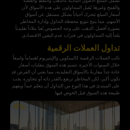
تشمل السلع الأصول المادية كالذهب والنفط والفضة
والقمح وغيرها. يُقبل المتداولون على هذه الأسواق لأن
أسعار السلع تتحرك أحياناً بشكل مستقل عن أسواق
الأسهم، مما يتيح تنويع محفظة التداول وإدارة المخاطر
بصورة أفضل. الذهب على وجه الخصوص يُعدّ ملاذاً تقليدياً
يلجأ إليه المتداولون في فترات عدم اليقين الاقتصادي.
تداول العملات الرقمية
نالت العملات الرقمية كالبيتكوين والإيثيريوم اهتماماً واسعاً
خلال السنوات الأخيرة. تتسم هذه السوق بتقلبات أسعار
حادة جداً مقارنةً بالأسواق التقليدية، مما يعني أن الفرص قد
تكون أكبر، لكن المخاطر ترتفع بالقدر ذاته أو تتجاوزه. يجب
على المبتدئ في هذا النوع من التداول أن يتعلم جيداً ويفهم
طبيعة هذه السوق قبل الخوض فيها.