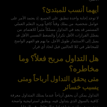
أيهما أنسب للمبتدئ؟
لا توجد إجابة واحدة تنطبق على الجميع، إذ يعتمد الأمر على
عوامل شخصية. من يملك وقتاً كافياً ويريد التعلم العملي
المستمر قد يجد في التداول مسلكاً مثيراً للاهتمام. من
يفضّل القرارات الأقل تكراراً والضغط النفسي الأقل قد
يميل إلى الاستثمار طويل الأجل. ما يهم هو الفهم الواضح
للمخاطر في كلا الحالتين قبل اتخاذ أي قرار.
هل التداول مربح فعلاً؟ وما
مخاطره؟
متى يحقق التداول أرباحاً ومتى
يسبب خسائر
التداول يمكن أن يحقق أرباحاً عندما يمتلك المتداول معرفة
كافية بالسوق الذي يتداول فيه، ويطبق استراتيجية واضحة
ومدروسة، ويلتزم بقواعد إدارة المخاطر. في المقابل،