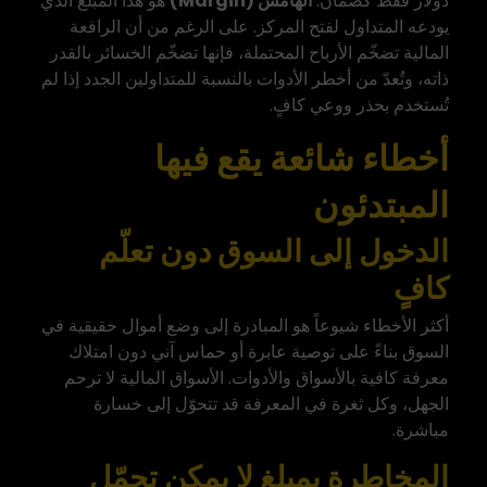
دولار فقط كضمان.
الهامش (Margin)
هو هذا المبلغ الذي
يودعه المتداول لفتح المركز. على الرغم من أن الرافعة
المالية تضخّم الأرباح المحتملة، فإنها تضخّم الخسائر بالقدر
ذاته، وتُعدّ من أخطر الأدوات بالنسبة للمتداولين الجدد إذا لم
تُستخدم بحذر ووعي كافٍ.
أخطاء شائعة يقع فيها
المبتدئون
الدخول إلى السوق دون تعلّم
كافٍ
أكثر الأخطاء شيوعاً هو المبادرة إلى وضع أموال حقيقية في
السوق بناءً على توصية عابرة أو حماس آني دون امتلاك
معرفة كافية بالأسواق والأدوات. الأسواق المالية لا ترحم
الجهل، وكل ثغرة في المعرفة قد تتحوّل إلى خسارة
مباشرة.
المخاطرة بمبلغ لا يمكن تحمّل