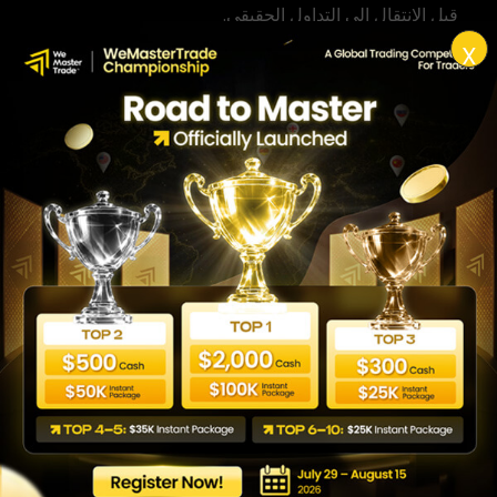
قبل الانتقال إلى التداول الحقيقي
.
X
وضع خطة وإدارة رأس المال
لا تدخل في أي صفقة دون خطة واضحة تحدد فيها هدف
الربح ومستوى وقف الخسارة ونسبة المخاطرة المقبولة
من إجمالي رأس المال. قاعدة شائعة يطبقها كثير من
المتداولين هي عدم المخاطرة بأكثر من 1% إلى 2% من
رأس المال في صفقة واحدة. الانضباط في إدارة رأس
المال هو ما يفرق بين من يستمر في التداول على المدى
الطويل ومن يخرج من السوق مبكراً بخسائر كبيرة.
أهم المصطلحات التي يجب
أن يعرفها المبتدئ
الأصل المالي والصفقة والسوق
الأصل المالي
هو أي شيء يمكن تداوله في الأسواق المالية،
سواء كان سهماً أو عملة أو سلعة أو عملة رقمية.
الصفقة