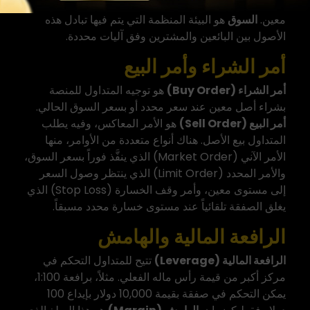
هي أمر الشراء أو البيع الذي ينفّذه المتداول على أصل
معين.
السوق
هو البيئة المنظمة التي يتم فيها تبادل هذه
الأصول بين البائعين والمشترين وفق آليات محددة.
أمر الشراء وأمر البيع
أمر الشراء (Buy Order)
هو توجيه المتداول للمنصة
بشراء أصل معين عند سعر محدد أو بسعر السوق الحالي.
أمر البيع (Sell Order)
هو الأمر المعاكس، وفيه يطلب
المتداول بيع الأصل. هناك أنواع متعددة من الأوامر، منها
الأمر الآني (Market Order) الذي ينفَّذ فوراً بسعر السوق،
والأمر المحدد (Limit Order) الذي ينتظر وصول السعر
إلى مستوى معين، وأمر وقف الخسارة (Stop Loss) الذي
يغلق الصفقة تلقائياً عند مستوى خسارة محدد مسبقاً.
الرافعة المالية والهامش
الرافعة المالية (Leverage)
تتيح للمتداول التحكم في
مركز أكبر من قيمة رأس ماله الفعلي. مثلاً، برافعة 1:100،
يمكن التحكم في صفقة بقيمة 10,000 دولار بإيداع 100