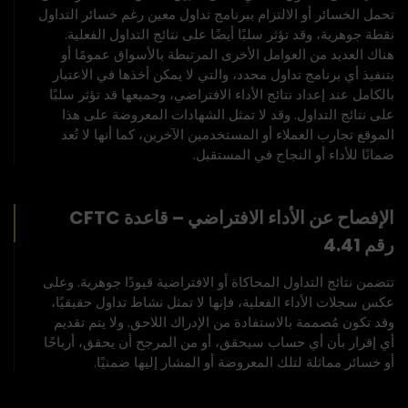
تحمل الخسائر أو الالتزام ببرنامج تداول معين رغم خسائر التداول
نقطة جوهرية، وقد تؤثر سلبًا أيضًا على نتائج التداول الفعلية.
هناك العديد من العوامل الأخرى المرتبطة بالأسواق عمومًا أو
بتنفيذ أي برنامج تداول محدد، والتي لا يمكن أخذها في الاعتبار
بالكامل عند إعداد نتائج الأداء الافتراضي، وجميعها قد تؤثر سلبًا
على نتائج التداول. وقد لا تمثل الشهادات المعروضة على هذا
الموقع تجارب العملاء أو المستخدمين الآخرين، كما أنها لا تُعد
ضمانًا للأداء أو النجاح في المستقبل.
الإفصاح عن الأداء الافتراضي – قاعدة CFTC
رقم 4.41
تتضمن نتائج التداول المحاكاة أو الافتراضية قيودًا جوهرية. وعلى
عكس سجلات الأداء الفعلية، فإنها لا تمثل نشاط تداول حقيقيًا،
وقد تكون مُصممة بالاستفادة من الإدراك اللاحق. ولا يتم تقديم
أي إقرار بأن أي حساب سيحقق، أو من المرجح أن يحقق، أرباحًا
أو خسائر مماثلة لتلك المعروضة أو المشار إليها ضمنيًا.