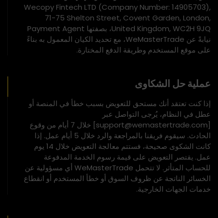
Wecopy Fintech LTD (Company Number: 14905703),
71-75 Shelton Street, Covent Garden, London,
United Kingdom, WC2H 9JQ، بصفتها Payment Agent
نيابةً عن WeMasterTrade، مع تحديد الكيان المعمول به بناءً
على موقع المستخدم وطريقة الدفع المختارة.
عملية حل الشكاوى
إذا كنت تعتقد أنك مستحق للتعويض بسبب خطأ في المنصة أو
عطل في النظام، يُرجى التواصل عبر
[support@wemastertrade.com] خلال 7 أيام من وقوع
الحادث. سيقوم فريقنا بالمراجعة والرد خلال 5 أيام عمل. إذا
كانت الشكوى صحيحة، فستتم معالجة التعويض خلال 14 يوم
عمل. يقتصر التعويض على قيمة رسوم الخدمة المدفوعة
للحساب المتأثر. لا تتحمل WeMasterTrade أي مسؤولية عن
الخسائر الناتجة عن ظروف السوق أو خطأ المستخدم أو انقطاع
خدمات الجهات الخارجية.