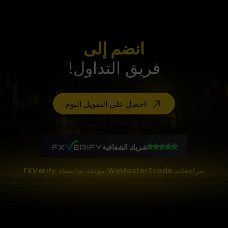
انضم إلى
فريق التداول!
احصل على التمويل اليوم
شريك الشفافية
مراجعات WeMasterTrade موثقة بواسطة FXVerify