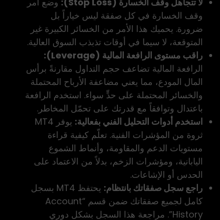
لا تتجاهل وقف الخسارة (Stop Loss):
وضع أمر
وقف الخسارة في كل صفقة ليس خياراً بل
ضرورة. يحميك هذا الأمر من الخسائر الكبيرة غير
المتوقعة، لا سيما في أوقات تذبذب السوق العالية.
راقب مستوى الرافعة المالية (Leverage):
الرافعة المالية تضاعف حجم التداول مقارنةً برأس
المال المودع، مما يعني مضاعفة الأرباح المحتملة
والخسائر المحتملة على حدٍّ سواء. استخدم الرافعة
باعتدال وتوافقاً مع قدرتك على تحمّل المخاطر.
استخدم أدوات التحليل الفني بفعالية:
يوفر MT4
ثروة من المؤشرات الفنية. تعلّم كيفية قراءة
مستويات الدعم والمقاومة، وأنماط الشموع
اليابانية، ومؤشرات الزخم، بدلاً من الاعتماد على
الحدس أو الإشاعات.
راجع سجل صفقاتك بانتظام:
يحتفظ MT4 بسجل
كامل لجميع صفقاتك ضمن قسم “Account
History”. مراجعة هذا السجل بشكل دوري