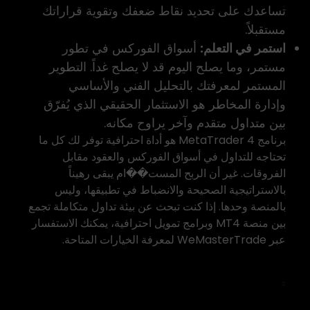
تساعدك على تحديد نقاط ضعفك وتقوية قراراتك
مستقبلاً.
استمر في التعلم:
أسواق الفوركس في تطور
مستمر، وما يصلح اليوم قد لا يصلح غداً. التطوير
المستمر لمعرفتك بالتحليل الفني والأساسي
وإدارة المخاطر هو الاستثمار الحقيقي الذي يُفرّق
بين متداول متقدم وآخر يراوح مكانه.
برنامج MetaTrader 4 هو أداة احترافية توفر لك كل ما
تحتاجه للتداول في أسواق الفوركس والعقود مقابل
الفروقات. غير أن الربح المست��ام يبقى رهيناً
بالاستراتيجية الصحيحة والانضباط في تطبيقها، وليس
بالمنصة وحدها. إذا كنت تبحث عن بيئة تداول متكاملة تجمع
بين منصة MT4 وبرامج تمويل احترافية، يمكنك الاستفسار
عبر
WeMasterTrade
لمعرفة الخيارات المتاحة.