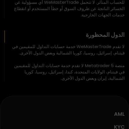
للحساب المتأثر. لا تتحمل WeMasterTrade أي مسؤولية عن
الخسائر الناتجة عن ظروف السوق أو خطأ المستخدم أو انقطاع
خدمات الجهات الخارجية.
الدول المحظورة
لا تقدم WeMasterTrade خدمة حسابات التداول للمقيمين في
فيتنام، إسرائيل، روسيا، كوريا الشمالية وبعض الدول الأخرى.
منصة Metatrader 5 لا تقدم خدمة حسابات التداول للمقيمين
في فيتنام، الولايات المتحدة، كندا، إسرائيل، روسيا، كوريا
الشمالية، إيران وبعض الدول الأخرى.
AML
KYC