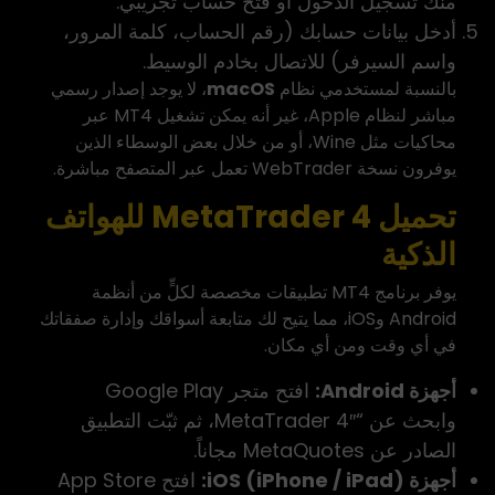
منك تسجيل الدخول أو فتح حساب تجريبي.
أدخل بيانات حسابك (رقم الحساب، كلمة المرور،
واسم السيرفر) للاتصال بخادم الوسيط.
بالنسبة لمستخدمي نظام
macOS
، لا يوجد إصدار رسمي
مباشر لنظام Apple، غير أنه يمكن تشغيل MT4 عبر
محاكيات مثل Wine، أو من خلال بعض الوسطاء الذين
يوفرون
نسخة WebTrader
تعمل عبر المتصفح مباشرة.
تحميل MetaTrader 4 للهواتف
الذكية
يوفر برنامج MT4 تطبيقات مخصصة لكلٍّ من أنظمة
Android وiOS، مما يتيح لك متابعة أسواقك وإدارة صفقاتك
في أي وقت ومن أي مكان.
أجهزة Android:
افتح متجر Google Play
وابحث عن “MetaTrader 4″، ثم ثبّت التطبيق
الصادر عن MetaQuotes مجاناً.
أجهزة iOS (iPhone / iPad):
افتح App Store