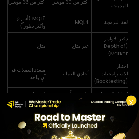
أكثر من 30 مؤشراً
أكثر من 38 مؤشراً
المدمجة
MQL5 (أسرع
لغة البرمجة
MQL4
وأكثر تطوراً)
دفتر الأوامر
(Depth of
غير متاح
متاح
Market)
اختبار
متعدد العملات في
الاستراتيجيات
أحادي العملة
آنٍ واحد
(Backtesting)
انتشار الوسطاء
واسع جداً
في تزايد مستمر
X
متداولو الفوركس
المتداولون متعددو
الأنسب لـ
وCFDs
الأسواق
الخلاصة: إذا كان تداولك يرتكز أساساً على الفوركس
والعقود مقابل الفروقات، فإن MT4 يظل خياراً عملياً