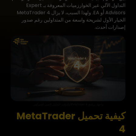
التداول الآلي عبر الخوارزميات المعروفة بـ Expert
Advisors أو EA. ولهذا السبب، لا يزال MetaTrader 4
الخيار الأول لشريحة واسعة من المتداولين رغم صدور
إصدارات أحدث.
واجهة برنامج MetaTrader 4 وأدوات التحليل الفني للفوركس
كيفية تحميل MetaTrader
4