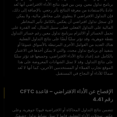
برنامج تداول معين. ومن بين قيود نتائج الأداء الافتراضي أنها تُعد
عادةً بالاستفادة من معرفة النتائج بأثر رجعي. بالإضافة إلى ذلك،
فإن التداول الافتراضي لا ينطوي على مخاطر مالية، ولا يمكن
لأي سجل تداول افتراضي أن يعكس بالكامل تأثير المخاطر
المالية على التداول الفعلي. فعلى سبيل المثال، تُعد القدرة على
تحمل الخسائر أو الالتزام ببرنامج تداول معين رغم خسائر التداول
نقطة جوهرية، وقد تؤثر سلبًا أيضًا على نتائج التداول الفعلية.
هناك العديد من العوامل الأخرى المرتبطة بالأسواق عمومًا أو
بتنفيذ أي برنامج تداول محدد، والتي لا يمكن أخذها في الاعتبار
بالكامل عند إعداد نتائج الأداء الافتراضي، وجميعها قد تؤثر سلبًا
على نتائج التداول. وقد لا تمثل الشهادات المعروضة على هذا
الموقع تجارب العملاء أو المستخدمين الآخرين، كما أنها لا تُعد
ضمانًا للأداء أو النجاح في المستقبل.
الإفصاح عن الأداء الافتراضي – قاعدة CFTC
رقم 4.41
تتضمن نتائج التداول المحاكاة أو الافتراضية قيودًا جوهرية. وعلى
عكس سجلات الأداء الفعلية، فإنها لا تمثل نشاط تداول حقيقيًا،