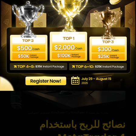
وكافياً بامتياز. أما إن كنت تتداول في أسواق متعدد��
كالأسهم والعقود الآجلة، أو تحتاج إلى اختبار استراتيجيات
متقدمة متعددة، فقد يكون MT5 أنسب لاحتياجاتك. للتوسع
في مقارنة المنصتين ومعرفة المزيد، يمكنك الرجوع إلى
metatrader 4 شرح
للاطلاع على دليل أكثر شمولاً.
مقارنة بين منصة MetaTrader 4 و MetaTrader 5 لمتداولي الفوركس
نصائح للربح باستخدام