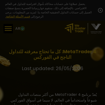
Skip
يحصل عملاؤنا على حسابات محاكاة بأموال افتراضية للتداول في العالم
to
الافتراضي. بالإضافة إلى ذلك، ستقوم خوارزمياتنا الحصرية بنسخ صفقات
content
x
العميل إلى حسابات التداول الحقيقية الخاصة بنا. لمزيد من المعلومات، يرجى
الرجوع إلى
قسم الأسئلة الشائعة.
AR
MetaTrader 4: كل ما تحتاج معرفته للتداول
الناجح في الفوركس
Last updated: 26/05/2026
يُعدّ
برنامج MetaTrader 4
من أكثر
منصات التداول
شيوعاً واستخداماً في العالم، لا سيما في أسواق الفوركس.