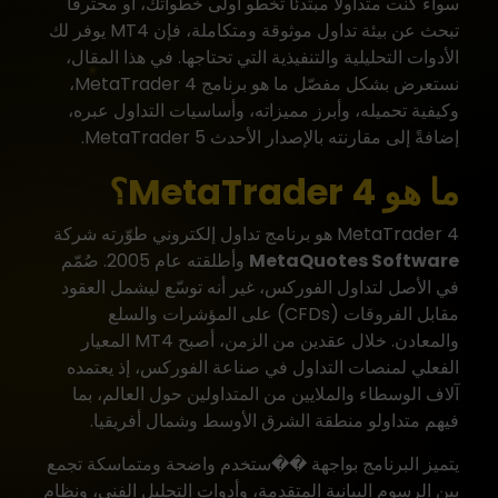
سواء كنت متداولاً مبتدئاً تخطو أولى خطواتك، أو محترفاً
تبحث عن بيئة تداول موثوقة ومتكاملة، فإن MT4 يوفر لك
الأدوات التحليلية والتنفيذية التي تحتاجها. في هذا المقال،
نستعرض بشكل مفصّل ما هو برنامج MetaTrader 4،
وكيفية تحميله، وأبرز مميزاته، وأساسيات التداول عبره،
إضافةً إلى مقارنته بالإصدار الأحدث MetaTrader 5.
ما هو MetaTrader 4؟
MetaTrader 4 هو برنامج تداول إلكتروني طوّرته شركة
MetaQuotes Software
وأطلقته عام 2005. صُمّم
في الأصل لتداول الفوركس، غير أنه توسّع ليشمل العقود
مقابل الفروقات (CFDs) على المؤشرات والسلع
والمعادن. خلال عقدين من الزمن، أصبح MT4 المعيار
الفعلي لمنصات التداول في صناعة الفوركس، إذ يعتمده
آلاف الوسطاء والملايين من المتداولين حول العالم، بما
فيهم متداولو منطقة الشرق الأوسط وشمال أفريقيا.
يتميز البرنامج بواجهة ��ستخدم واضحة ومتماسكة تجمع
بين الرسوم البيانية المتقدمة، وأدوات التحليل الفني، ونظام