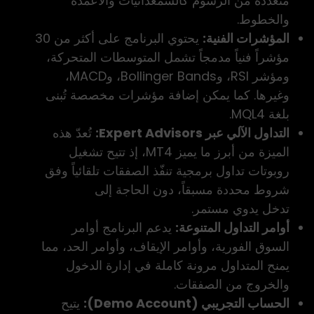
متعددة من الرسوم كالشمعدانيات والأعمدة
والخطوط.
المؤشرات الفنية:
يحتوي البرنامج على أكثر من 30
مؤشراً فنياً مدمجاً تشمل المتوسطات المتحركة،
ومؤشر RSI، وBollinger Bands، وMACD،
وغيرها. كما يمكن إضافة مؤشرات مخصصة تُبنى
بلغة MQL4.
التداول الآلي عبر Expert Advisors:
تُعدّ هذه
الميزة من أبرز ما يميز MT4، إذ تتيح تشغيل
روبوتات تداول برمجية تنفّذ الصفقات تلقائياً وفق
شروط محددة مسبقاً، دون الحاجة إلى
تدخل يدوي مستمر
.
أوامر التداول المتنوعة:
يدعم البرنامج أوامر
السوق الفورية، وأوامر الإيقاف، وأوامر الحد، مما
يمنح المتداول مرونة كاملة في إدارة الدخول
والخروج من الصفقات.
الحساب التجريبي (Demo Account):
يتيح