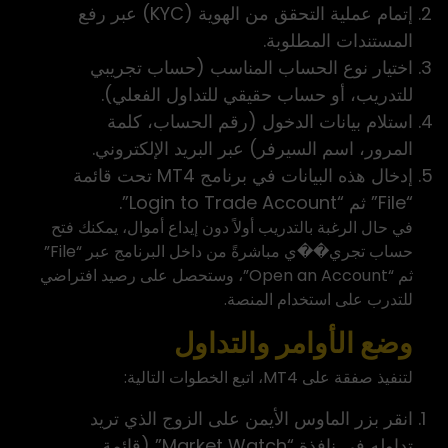
إتمام عملية التحقق من الهوية (KYC) عبر رفع
المستندات المطلوبة.
اختيار نوع الحساب المناسب (حساب تجريبي
للتدريب، أو حساب حقيقي للتداول الفعلي).
استلام بيانات الدخول (رقم الحساب، كلمة
المرور، اسم السيرفر) عبر البريد الإلكتروني.
إدخال هذه البيانات في برنامج MT4 تحت قائمة
“File” ثم “Login to Trade Account”.
في حال الرغبة بالتدريب أولاً دون إيداع أموال، يمكنك فتح
حساب تجري��ي مباشرةً من داخل البرنامج عبر “File”
ثم “Open an Account”، وستحصل على رصيد افتراضي
للتدرب على استخدام المنصة.
وضع الأوامر والتداول
لتنفيذ صفقة على MT4، اتبع الخطوات التالية:
انقر بزر الماوس الأيمن على الزوج الذي تريد
تداوله في نافذة “Market Watch” (قائمة