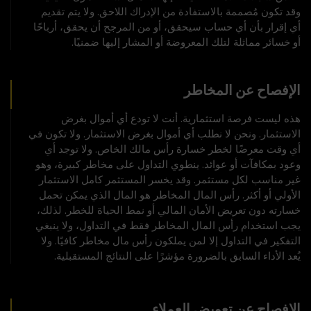
وقد تكون مُصممة بالاستفادة من الإدراك اللاحق. ولا يتم تقديم
أي إقرار بأن أي حساب سيحقق، أو من المرجح أن يحقق، أرباحًا
أو خسائر مماثلة لتلك المعروضة أو المشار إليها ضمنيًا.
الإفصاح عن المخاطر
هذه ليست فرصة استثمارية. أنت لا تودع أي أموال بغرض
الاستثمار. ونحن لا نطلب أي أموال بغرض الاستثمار. ولا تكون في
أي وقت معرضًا لخطر خسارة رأس مالك الخاص. ولا توجد أي
وعود بمكافآت أو عوائد. ينطوي التداول على مخاطر كبيرة، وهو
غير مناسب لكل مستثمر. وقد يخسر المستثمر كامل الاستثمار
الأولي أو أكثر. رأس المال المخاطر هو المال الذي يمكن تحمل
خسارته دون تعريض الأمان المالي أو نمط الحياة للخطر. لذلك،
يجب استخدام رأس المال المخاطر فقط في التداول، ولا ينبغي
التفكير في التداول إلا لمن يملكون رأس مال مخاطر كافيًا. ولا
يُعد الأداء السابق بالضرورة مؤشرًا على النتائج المستقبلية.
الإفصاح عن تعويض العملاء