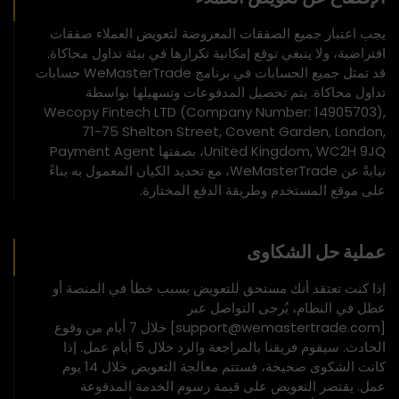
يجب اعتبار جميع الصفقات المعروضة لتعويض العملاء صفقات
افتراضية، ولا ينبغي توقع إمكانية تكرارها في بيئة تداول محاكاة.
قد تمثل جميع الحسابات في برنامج WeMasterTrade حسابات
تداول محاكاة. يتم تحصيل المدفوعات وتسهيلها بواسطة
Wecopy Fintech LTD (Company Number: 14905703),
71-75 Shelton Street, Covent Garden, London,
United Kingdom, WC2H 9JQ، بصفتها Payment Agent
نيابةً عن WeMasterTrade، مع تحديد الكيان المعمول به بناءً
على موقع المستخدم وطريقة الدفع المختارة.
عملية حل الشكاوى
إذا كنت تعتقد أنك مستحق للتعويض بسبب خطأ في المنصة أو
عطل في النظام، يُرجى التواصل عبر
[support@wemastertrade.com] خلال 7 أيام من وقوع
الحادث. سيقوم فريقنا بالمراجعة والرد خلال 5 أيام عمل. إذا
كانت الشكوى صحيحة، فستتم معالجة التعويض خلال 14 يوم
عمل. يقتصر التعويض على قيمة رسوم الخدمة المدفوعة