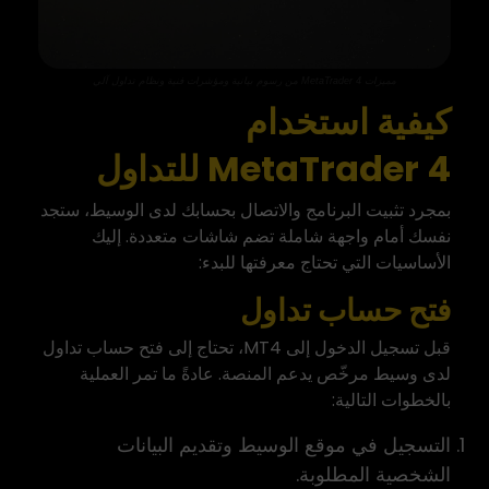
مميزات MetaTrader 4 من رسوم بيانية ومؤشرات فنية ونظام تداول آلي
كيفية استخدام
MetaTrader 4 للتداول
بمجرد تثبيت البرنامج والاتصال بحسابك لدى الوسيط، ستجد
نفسك أمام واجهة شاملة تضم شاشات متعددة. إليك
الأساسيات التي تحتاج معرفتها للبدء:
فتح حساب تداول
قبل تسجيل الدخول إلى MT4، تحتاج إلى فتح حساب تداول
لدى وسيط مرخّص يدعم المنصة. عادةً ما تمر العملية
بالخطوات التالية:
التسجيل في موقع الوسيط وتقديم البيانات
الشخصية المطلوبة.