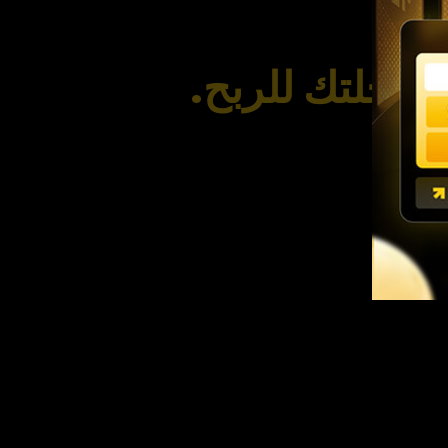
أ رحلتك للربح.