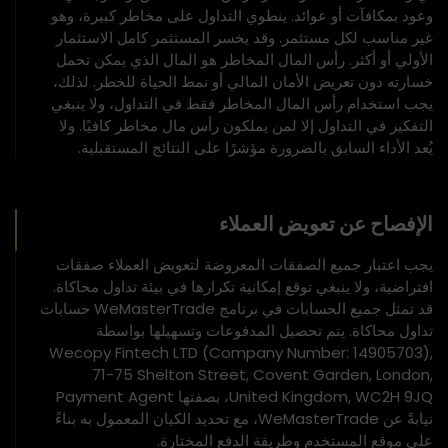
وعود بمكافآت أو عوائد. ينطوي التداول على مخاطر كبيرة، وهو
غير مناسب لكل مستثمر. وقد يخسر المستثمر كامل الاستثمار
الأولي أو أكثر. رأس المال المخاطر هو المال الذي يمكن تحمل
خسارته دون تعريض الأمان المالي أو نمط الحياة للخطر. لذلك،
يجب استخدام رأس المال المخاطر فقط في التداول، ولا ينبغي
التفكير في التداول إلا لمن يملكون رأس مال مخاطر كافيًا. ولا
يُعد الأداء السابق بالضرورة مؤشرًا على النتائج المستقبلية.
الإفصاح عن تعويض العملاء
يجب اعتبار جميع الصفقات المعروضة لتعويض العملاء صفقات
افتراضية، ولا ينبغي توقع إمكانية تكرارها في بيئة تداول محاكاة.
قد تمثل جميع الحسابات في برنامج WeMasterTrade حسابات
تداول محاكاة. يتم تحصيل المدفوعات وتسهيلها بواسطة
Wecopy Fintech LTD (Company Number: 14905703),
71-75 Shelton Street, Covent Garden, London,
United Kingdom, WC2H 9JQ، بصفتها Payment Agent
نيابةً عن WeMasterTrade، مع تحديد الكيان المعمول به بناءً
على موقع المستخدم وطريقة الدفع المختارة.