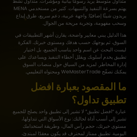
متداول متوسط يريد رسومًا بيانية ومؤشرات. متداول نشط
يهتم بسرعة التنفيذ والتنبيهات. كثير من مستخدمي MENA
يريدون شيئًا إضافيًا: واجهة عربية، دعم سريع، طرق إيداع
وسحب مفهومة، وتجربة مريحة من الجوال.
هذا الدليل يبني معايير واضحة، يقارن أشهر التطبيقات في
السوق، ثم يوجهك حسب هدفك ومستوى خبرتك. الفكرة
ليست البحث عن اسم واحد يناسب الجميع، بل اختيار
تطبيق يخدم أسلوبك ويقلل أخطاء التنفيذ ويساعدك على
إدارة المخاطر. لمزيد من السياق حول منصات السوق
يمكنك تصفّح
WeMasterTrade
ومحتواه التعليمي.
ما المقصود بعبارة افضل
تطبيق تداول؟
عبارة “افضل تطبيق” لا تشير إلى تطبيق واحد يصلح للجميع.
تشير إلى أنسب أداة لحالتك: نوع الأسواق التي تتداولها،
مستوى خبرتك، حجم رأس المال، وطريقة استخدامك
اليومية. تطبيق ممتاز لمحترف قد يكون معقدًا لمبتدئ،