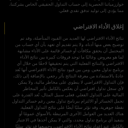
خوارزمياتنا الحصرية إلى حساب التداول الحقيقي الخاص بشركتنا،
مما يؤدي إلى توليد تدفق نقدي فعلي.
إغلاق الأداء الافتراضي
نتائج الأداء الافتراضي لها العديد من القيود المتأصلة، وقد تم
توضيح بعض منها أدناه. ولا يتم تقديم أي تعهد بأن أي حساب من
المحتمل أن يحقق مكافآت أو خسائر قائمة على الأداء مشابهة
لما هو معروض. وغالبًا ما توجد فروقات كبيرة بين نتائج الأداء
الافتراضي والنتائج الفعلية التي يتم تحقيقها لاحقًا من خلال أي
برنامج تداول معين. ومن بين قيود نتائج الأداء الافتراضي أنها تُعد
عادةً بالاستفادة من معرفة النتائج بأثر رجعي. بالإضافة إلى ذلك،
فإن التداول الافتراضي لا ينطوي على مخاطر مالية، ولا يمكن
لأي سجل تداول افتراضي أن يعكس بالكامل تأثير المخاطر
المالية على التداول الفعلي. فعلى سبيل المثال، تُعد القدرة على
تحمل الخسائر أو الالتزام ببرنامج تداول معين رغم خسائر التداول
نقطة جوهرية، وقد تؤثر سلبًا أيضًا على نتائج التداول الفعلية.
هناك العديد من العوامل الأخرى المرتبطة بالأسواق عمومًا أو
بتنفيذ أي برنامج تداول محدد، والتي لا يمكن أخذها في الاعتبار
بالكامل عند إعداد نتائج الأداء الافتراضي، وجميعها قد تؤثر سلبًا