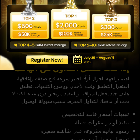
للحقيقي.
ابدأ بحجم صغير عند الانتقال للحساب الحقيقي. الهدف في
الشهور الأولى ليس تحقيق أرباح كبيرة، بل بناء عادة
صحيحة: دخول مدروس، مخاطرة محدودة، خروج واضح،
وتسجيل نتائجك. للمزيد راجع دليل
أفضل منصات التداول للمبتدئين
. وتذكّر: تعلّم إدارة المخاطر
أهم من اختيار التطبيق نفسه.
إذا كنت تفضّل التداول من الهاتف
اهتم بواجهة الجوال أولًا. اختبر سرعة فتح صفقة وإغلاقها،
استقرار التطبيق وقت الأخبار، ووضوح التنبيهات. تطبيق
هاتف جيد يجعل المراقبة والتنفيذ مريحين دون عناء، لكنه لا
يجب أن يدفعك للتداول المفرط بسبب سهولة الوصول.
تنبيهات أسعار قابلة للتخصيص.
تنفيذ أوامر بنقرات قليلة.
رسوم بيانية مقروءة على شاشة صغيرة.
تسجيل دخول آمن وسريع.