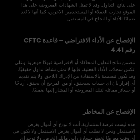
على نتائج التداول. وقد لا تمثل الشهادات المعروضة على هذا
الموقع تجارب العملاء أو المستخدمين الآخرين، كما أنها لا تُعد
ضمانًا للأداء أو النجاح في المستقبل.
الإفصاح عن الأداء الافتراضي – قاعدة CFTC
رقم 4.41
تتضمن نتائج التداول المحاكاة أو الافتراضية قيودًا جوهرية. وعلى
عكس سجلات الأداء الفعلية، فإنها لا تمثل نشاط تداول حقيقيًا،
وقد تكون مُصممة بالاستفادة من الإدراك اللاحق. ولا يتم تقديم
أي إقرار بأن أي حساب سيحقق، أو من المرجح أن يحقق، أرباحًا
أو خسائر مماثلة لتلك المعروضة أو المشار إليها ضمنيًا.
الإفصاح عن المخاطر
هذه ليست فرصة استثمارية. أنت لا تودع أي أموال بغرض
الاستثمار. ونحن لا نطلب أي أموال بغرض الاستثمار. ولا تكون في
أي وقت معرضًا لخطر خسارة رأس مالك الخاص. ولا توجد أي