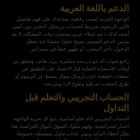
الدعم باللغة العربية
الواجهة العربية ليست رفاهية. تساعدك على فهم تفاصيل
الأمر، الرسوم، شروط الحساب، ورسائل التحذير دون لبس.
أضف لذلك دعم عملاء عربي يستجيب وقت المشكلة، لا بعد
يومين. الدعم الضعيف يصبح خطرًا حقيقيًا عند تعطل
الدخول، تأخر السحب، أو ظهور خطأ في تنفيذ أمر.
راجع قنوات الدعم: دردشة مباشرة، بريد، هاتف. وتحقق من
أوقات الاستجابة الفعلية قبل الاعتماد على التطبيق في
صفقات حقيقية. جرّب إرسال سؤال بسيط عن الرسوم أو
طرق السحب، ثم قيّم وضوح الرد وسرعته.
الحساب التجريبي والتعلم قبل
التداول
الحساب التجريبي أداة تعلم أساسية. يتيح لك تجربة الواجهة،
اختبار استراتيجية، وفهم سلوك السوق بأموال افتراضية. هذا
يقلل أخطاء البداية ويبني عادات تداول منضبطة، خصوصًا