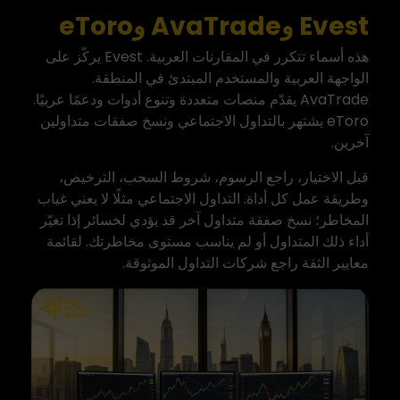
Evest وAvaTrade وeToro
هذه أسماء تتكرر في المقارنات العربية. Evest يركّز على
الواجهة العربية والمستخدم المبتدئ في المنطقة.
AvaTrade يقدّم منصات متعددة وتنوع أدوات ودعمًا عربيًا.
eToro يشتهر بالتداول الاجتماعي ونسخ صفقات متداولين
آخرين.
قبل الاختيار، راجع الرسوم، شروط السحب، الترخيص،
وطريقة عمل كل أداة. التداول الاجتماعي مثلًا لا يعني غياب
المخاطر؛ نسخ صفقة متداول آخر قد يؤدي لخسائر إذا تغيّر
أداء ذلك المتداول أو لم يناسب مستوى مخاطرتك. لقائمة
معايير الثقة راجع
شركات التداول الموثوقة
.