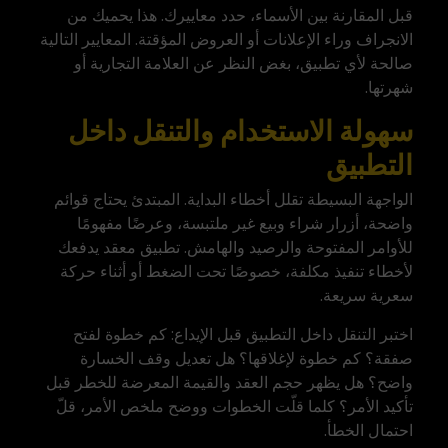
قبل المقارنة بين الأسماء، حدد معاييرك. هذا يحميك من
الانجراف وراء الإعلانات أو العروض المؤقتة. المعايير التالية
صالحة لأي تطبيق، بغض النظر عن العلامة التجارية أو
شهرتها.
سهولة الاستخدام والتنقل داخل
التطبيق
الواجهة البسيطة تقلل أخطاء البداية. المبتدئ يحتاج قوائم
واضحة، أزرار شراء وبيع غير ملتبسة، وعرضًا مفهومًا
للأوامر المفتوحة والرصيد والهامش. تطبيق معقد يدفعك
لأخطاء تنفيذ مكلفة، خصوصًا تحت الضغط أو أثناء حركة
سعرية سريعة.
اختبر التنقل داخل التطبيق قبل الإيداع: كم خطوة لفتح
صفقة؟ كم خطوة لإغلاقها؟ هل تعديل وقف الخسارة
واضح؟ هل يظهر حجم العقد والقيمة المعرضة للخطر قبل
تأكيد الأمر؟ كلما قلّت الخطوات ووضح ملخص الأمر، قلّ
احتمال الخطأ.