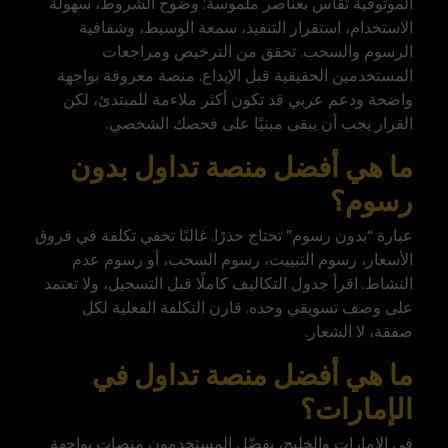
الموثوقية تُقاس بعناصر ملموسة: وضوح الشروط، سهولة
الاستخدام، استقرار التنفيذ، سمعة الوسيط، وشفافية
الرسوم والسحب. تحقق من الترخيص ومراجعات
المستخدمين الحقيقية قبل الإيداع. منصة معروفة بواجهة
واضحة ودعم عربي قد تكون أكثر ملاءمة للمبتدئ، لكن
القرار يجب أن يبقى مبنيًا على فحصك الشخصي.
ما هي أفضل منصة تداول بدون
رسوم؟
عبارة “بدون رسوم” تحتاج حذرًا. غالبًا تخفي تكلفة في فروق
الأسعار، رسوم التبييت، رسوم السحب، أو رسوم عدم
النشاط. اقرأ جدول التكاليف كاملًا قبل التسجيل، ولا تعتمد
على وصف تسويقي وحده. قارن التكلفة الفعلية لكل
صفقة، لا الشعار.
ما هي أفضل منصة تداول في
الإمارات؟
في الإمارات والخليج، يفضّل المستخدمون منصات بواجهة