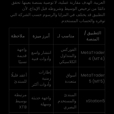
العربية. الهدف مقارنة عملية، لا توصية بمنصة بعينها. تحقق
دائمًا من ترخيص الوسيط وشروطه قبل الإيداع، لأن
التطبيق قد يختلف في المزايا والرسوم حسب الشركة التي
توفره والحساب المستخدم.
التطبيق /
مناسب لـ
أبرز ميزة
ملاحظة
المنصة
الفوركس
واجهة
MetaTrader
انتشار واسع
والمتداول
قديمة
4 (MT4)
وأدوات فنية
الكلاسيكي
نسبيًا
إطارات
MetaTrader
أسواق
أعقد قليلًا
زمنية
5 (MT5)
متعددة
للمبتدئ
وأدوات أكثر
المبتدئ
مرتبطة
واجهة حديثة
xStation5
والمستخدم
بوسيط
وسهلة
البصري
XTB