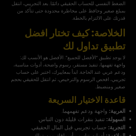
الضغط النفسي للحساب الحقيقي دائمًا. بعد التجريبي، انتقل
بمبلغ صغير وحافظ على مخاطرة محدودة حتى تتأكد من
قدرتك على الالتزام بالخطة.
الخلاصة: كيف تختار افضل
تطبيق تداول لك
لا يوجد تطبيق “الأفضل للجميع”. الأفضل هو الأنسب لك:
واجهة تفهمها، تنفيذ مستقر، رسوم واضحة، أدوات مناسبة،
ودعم عربي عند الحاجة. ابدأ بمعاييرك، اختبر على حساب
تجريبي، افحص الرسوم والترخيص، ثم انتقل للحقيقي بحجم
صغير ومنضبط.
قاعدة الاختيار السريعة
العربية:
واجهة ودعم تفهمهما.
السهولة:
تنفيذ بنقرات قليلة دون التباس.
التجربة:
حساب تجريبي قبل المال الحقيقي.
الملاءمة:
أدوات تناسب أسواقك ومستواك.