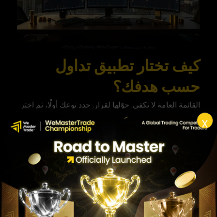
مقارنة بين منصات MetaTrader وxStation وeToro
كيف تختار تطبيق تداول
حسب هدفك؟
القائمة العامة لا تكفي. حوّلها لقرار. حدد نوعك أولًا، ثم اختر
التطبيق الذي يخدم هذا النوع. أفضل طريقة عملية هي كتابة
X
أولوياتك: هل تريد التعلم؟ السرعة؟ أدوات تحليل؟ تداول
اجتماعي؟ واجهة عربية؟ بعد ذلك يصبح الاختيار أسهل.
إذا كنت مبتدئًا
ركّز على البساطة. اختر تطبيقًا بواجهة عربية واضحة،
حساب تجريبي، ومحتوى تعليمي. تجنّب الأدوات المعقدة في
البداية. تدرّب على الحساب التجريبي حتى تفهم الأوامر،
الهامش، وقف الخسارة، وجني الأرباح قبل الانتقال