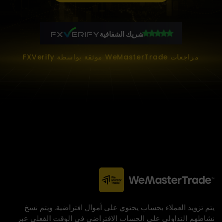
شريك الشفافية
مراجعات WeMasterTrade موثقة بواسطة FXVerify
يتم تزويد العملاء بحساب يحتوي على أموال افتراضية. ويتم نسخ
نشاطهم التداولي على الحساب الافتراضي في الوقت الفعلي عبر