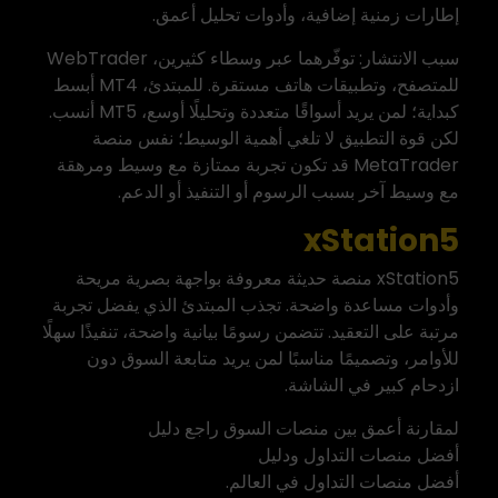
إطارات زمنية إضافية، وأدوات تحليل أعمق.
سبب الانتشار: توفّرهما عبر وسطاء كثيرين، WebTrader
للمتصفح، وتطبيقات هاتف مستقرة. للمبتدئ، MT4 أبسط
كبداية؛ لمن يريد أسواقًا متعددة وتحليلًا أوسع، MT5 أنسب.
لكن قوة التطبيق لا تلغي أهمية الوسيط؛ نفس منصة
MetaTrader قد تكون تجربة ممتازة مع وسيط ومرهقة
مع وسيط آخر بسبب الرسوم أو التنفيذ أو الدعم.
xStation5
xStation5 منصة حديثة معروفة بواجهة بصرية مريحة
وأدوات مساعدة واضحة. تجذب المبتدئ الذي يفضل تجربة
مرتبة على التعقيد. تتضمن رسومًا بيانية واضحة، تنفيذًا سهلًا
للأوامر، وتصميمًا مناسبًا لمن يريد متابعة السوق دون
ازدحام كبير في الشاشة.
لمقارنة أعمق بين منصات السوق راجع دليل
أفضل منصات التداول
ودليل
أفضل منصات التداول في العالم
.