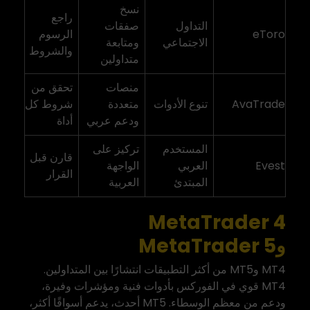
نسخ
راجع
التداول
صفقات
eToro
الرسوم
الاجتماعي
ومتابعة
والشروط
متداولين
منصات
تحقق من
AvaTrade
تنوع الأدوات
متعددة
شروط كل
ودعم عربي
أداة
المستخدم
تركيز على
قارن قبل
Evest
العربي
الواجهة
القرار
المبتدئ
العربية
MetaTrader 4
وMetaTrader 5
MT4 وMT5 من أكثر التطبيقات انتشارًا بين المتداولين.
MT4 قوي في الفوركس بأدوات فنية ومؤشرات وفيرة،
ودعم من معظم الوسطاء. MT5 أحدث، يدعم أسواقًا أكثر،