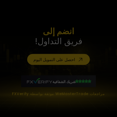
انضم إلى
فريق التداول!
احصل على التمويل اليوم
شريك الشفافية
مراجعات WeMasterTrade موثقة بواسطة FXVerify