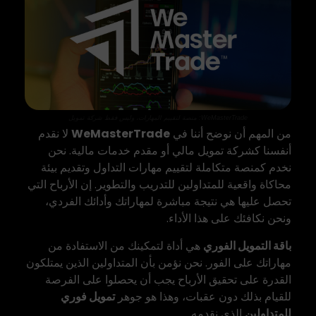
WeMasterTrade: منصة لتقييم المهارات، وليس فقط شركة تمويل
من المهم أن نوضح أننا في
WeMasterTrade
لا نقدم
أنفسنا كشركة تمويل مالي أو مقدم خدمات مالية. نحن
نخدم كمنصة متكاملة لتقييم مهارات التداول وتقديم بيئة
محاكاة واقعية للمتداولين للتدريب والتطوير. إن الأرباح التي
تحصل عليها هي نتيجة مباشرة لمهاراتك وأدائك الفردي،
ونحن نكافئك على هذا الأداء.
باقة التمويل الفوري
هي أداة لتمكينك من الاستفادة من
مهاراتك على الفور. نحن نؤمن بأن المتداولين الذين يمتلكون
القدرة على تحقيق الأرباح يجب أن يحصلوا على الفرصة
للقيام بذلك دون عقبات، وهذا هو جوهر
تمويل فوري
للمتداولين
الذي نقدمه.