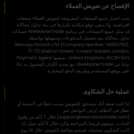
الإفصاح عن تعويض العملاء
يجب اعتبار جميع الصفقات المعروضة لتعويض العملاء صفقات
افتراضية، ولا ينبغي توقع إمكانية تكرارها في بيئة تداول محاكاة.
قد تمثل جميع الحسابات في برنامج WeMasterTrade حسابات
تداول محاكاة. يتم تحصيل المدفوعات وتسهيلها بواسطة
Wecopy Fintech LTD (Company Number: 14905703),
71-75 Shelton Street, Covent Garden, London,
United Kingdom, WC2H 9JQ، بصفتها Payment Agent
نيابةً عن WeMasterTrade، مع تحديد الكيان المعمول به بناءً
على موقع المستخدم وطريقة الدفع المختارة.
عملية حل الشكاوى
إذا كنت تعتقد أنك مستحق للتعويض بسبب خطأ في المنصة أو
عطل في النظام، يُرجى التواصل عبر
[support@wemastertrade.com] خلال 7 أيام من وقوع
الحادث. سيقوم فريقنا بالمراجعة والرد خلال 5 أيام عمل. إذا
كانت الشكوى صحيحة، فستتم معالجة التعويض خلال 14 يوم