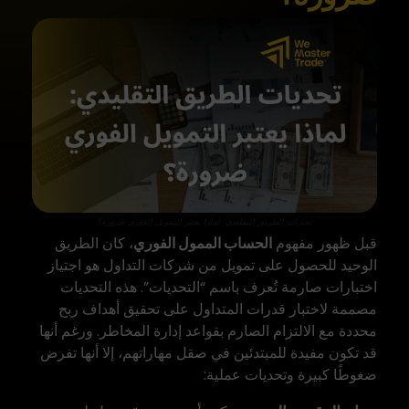
تحديات الطريق التقليدي: لماذا يعتبر التمويل الفوري ضرورة؟
قبل ظهور مفهوم
الحساب الممول الفوري
، كان الطريق
الوحيد للحصول على تمويل من شركات التداول هو اجتياز
اختبارات صارمة تُعرف باسم “التحديات”. هذه التحديات
مصممة لاختبار قدرات المتداول على تحقيق أهداف ربح
محددة مع الالتزام الصارم بقواعد إدارة المخاطر. ورغم أنها
قد تكون مفيدة للمبتدئين في صقل مهاراتهم، إلا أنها تفرض
ضغوطًا كبيرة وتحديات عملية: