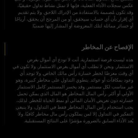
عكس سجلات الأداء الفعلية، فإنها لا تمثل نشاط تداول حقيقيًا،
وقد تكون مُصممة بالاستفادة من الإدراك اللاحق. ولا يتم تقديم
أي إقرار بأن أي حساب سيحقق، أو من المرجح أن يحقق، أرباحًا
أو خسائر مماثلة لتلك المعروضة أو المشار إليها ضمنيًا.
الإفصاح عن المخاطر
هذه ليست فرصة استثمارية. أنت لا تودع أي أموال بغرض
الاستثمار. ونحن لا نطلب أي أموال بغرض الاستثمار. ولا تكون في
أي وقت معرضًا لخطر خسارة رأس مالك الخاص. ولا توجد أي
وعود بمكافآت أو عوائد. ينطوي التداول على مخاطر كبيرة، وهو
غير مناسب لكل مستثمر. وقد يخسر المستثمر كامل الاستثمار
الأولي أو أكثر. رأس المال المخاطر هو المال الذي يمكن تحمل
خسارته دون تعريض الأمان المالي أو نمط الحياة للخطر. لذلك،
يجب استخدام رأس المال المخاطر فقط في التداول، ولا ينبغي
التفكير في التداول إلا لمن يملكون رأس مال مخاطر كافيًا. ولا
يُعد الأداء السابق بالضرورة مؤشرًا على النتائج المستقبلية.