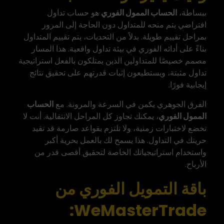
ببساطة،
الحساب الممول الفوري
هو حساب تداول
افتراضي يتم منحه للمتداول دون الحاجة إلى المرور
بمراحل تقييم طويلة. بدلاً من التحديات، يتم تقييم المتداول
بناءً على أدائه الفوري في بيئة تداول واقعية. هذا المسار
مصمم خصيصًا للمتداولين الذين يمتلكون بالفعل استراتيجية
تداول مثبتة، ويستطيعون إثبات قدرتهم على تحقيق نتائج
إيجابية فورًا.
الفرق الجوهري يكمن في السرعة والمرونة. مع
الحساب
الممول الفوري
، يمكنك تجاوز كل المراحل الانتقالية. أنت لا
تخضع لاختبارات زمنية، ولا تلتزم بقواعد صارمة قد تقيد
حريتك في التداول. هذا يسمح لك بالعمل بحرية أكبر
واستخدام استراتيجياتك الخاصة لتحقيق أقصى قدر من
الأرباح.
باقة التمويل الفوري من
:
WeMasterTrade