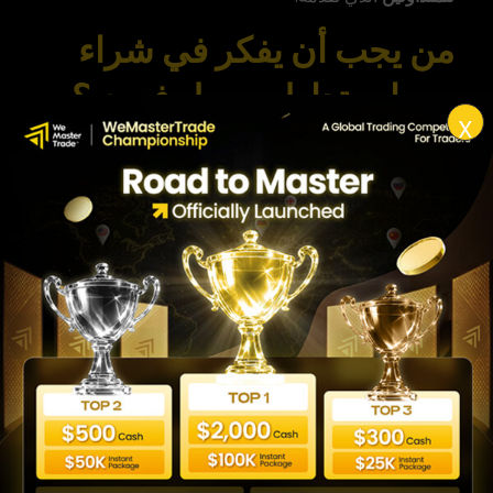
من يجب أن يفكر في شراء
حساب تداول ممول فوري؟
X
قد تتساءل: هل هذا الخيار مناسب لي؟
شراء حساب تداول
ممول
فوري يعد الخيار المثالي إذا كنت:
متداولًا محترفًا:
تملك استراتيجية تداول ناجحة
وتثق في قدرتك على تحقيق نتائج إيجابية.
تريد تجاوز التحديات:
سئمت من القواعد الصارمة
والضغوط النفسية التي تفرضها التحديات التقليدية.
تبحث عن مرونة كاملة:
تفضل التداول في أي
وقت وبأي استراتيجية دون قيود.
تتطلع إلى التداول برأس مال كبير:
تريد الانتقال
مباشرة من التداول برأسمال محدود إلى التداول
بمبالغ كبيرة.
لا تضيع المزيد من الوقت في انتظار الفرصة. إن
الحساب