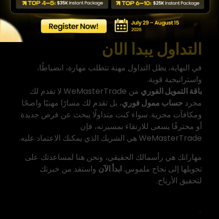
الممول الفوري
هو وسيلة للاستفادة من مهاراتك اليوم.
الخلاصة: مستقبلك في
التداول يبدأ الآن
في النهاية، يظل التداول مهنة تتطلب مهارة، انضباطًا،
واستراتيجية قوية.
باقة التمويل الفوري
من WeMasterTrade
لا تقدم لك
مجرد
حساب ممول فوري
، بل تقدم لك مسارًا مهنيًا واضحًا
ومكافآت مجزية. سواء كنت متداولًا يبحث عن فرص جديدة
أو محترفًا يسعى للارتقاء بمسيرته، فإن
WeMasterTrade هي الشريك الذي يمكنك الاعتماد عليه.
مهاراتك هي رأسمالك الحقيقي، ونحن هنا لمساعدتك على
تحويلها إلى نجاح ملموس.
ابدأ الآن
واستفد من خبرتك
لتحقيق الأرباح.