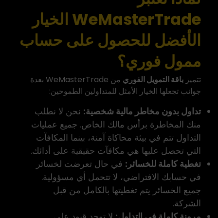
WeMasterTrade
الخيار
الأفضل للحصول على حساب
ممول فوري؟
تتميز
باقة التمويل الفوري
من WeMasterTrade بعدة
جوانب تجعلها الخيار الأمثل للمتداولين الطموحين:
تداول بدون مخاطر مالية شخصية:
نحن لا نطلب
منك المخاطرة برأس مالك الخاص. جميع عمليات
التداول تتم في بيئة محاكاة آمنة، بينما المكافآت
التي تحصل عليها هي مكافآت حقيقية على أدائك.
تغطية كاملة للخسائر:
في حال تعرضت لخسائر
في حسابك الافتراضي، لا تتحمل أي مسؤولية.
جميع الخسائر يتم تغطيتها بالكامل من قبل
الشركة.
مرونة كاملة في التداول:
لا توجد قيود على