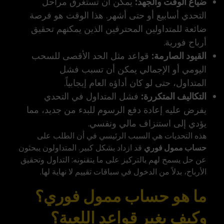
ضياع الوقت والجهد:
يمكن أن تستغرق مراحل
التحدي أسابيع أو حتى أشهر. هذا الوقت هو فرصة
ضائعة للمتداولين المحترفين الذين يمكنهم تحقيق
أرباح فورية.
القيود الصارمة:
قواعد مثل الحد الأقصى للسحب
اليومي أو الإجمالي يمكن أن تسبب فشل
المتداول، حتى لو كان أداؤه العام إيجابياً.
التكاليف المتكررة:
فشل المتداول في التحدي
يفرض عليه إعادة دفع الرسوم للبدء من جديد، مما
يؤدي إلى استنزاف مالي ونفسي.
هذه التحديات هي السبب الرئيسي في أن الطلب على
حساب ممول فوري
قد ازداد بشكل كبير. المتداولون يبحثون
عن حل يسمح لهم بالتركيز على ما يتقنونه: التداول وتحقيق
الأرباح، بدلاً من الدخول في سباقات تقييم لا نهاية لها.
ما هو حساب ممول فوري؟
وكيف يغير قواعد اللعبة؟