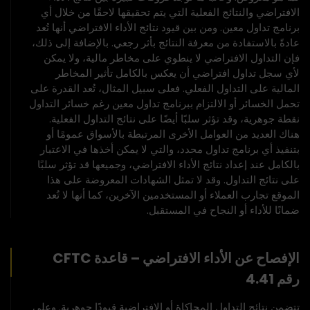
الافتراضي والنتائج الفعلية التي يتم تحقيقها لاحقًا من خلال أي
برنامج تداول معين. ومن بين قيود نتائج الأداء الافتراضي أنها تُعد
عادةً بالاستفادة من معرفة النتائج بأثر رجعي. بالإضافة إلى ذلك،
فإن التداول الافتراضي لا ينطوي على مخاطر مالية، ولا يمكن
لأي سجل تداول افتراضي أن يعكس بالكامل تأثير المخاطر
المالية على التداول الفعلي. فعلى سبيل المثال، تُعد القدرة على
تحمل الخسائر أو الالتزام ببرنامج تداول معين رغم خسائر التداول
نقطة جوهرية، وقد تؤثر سلبًا أيضًا على نتائج التداول الفعلية.
هناك العديد من العوامل الأخرى المرتبطة بالأسواق عمومًا أو
بتنفيذ أي برنامج تداول محدد، والتي لا يمكن أخذها في الاعتبار
بالكامل عند إعداد نتائج الأداء الافتراضي، وجميعها قد تؤثر سلبًا
على نتائج التداول. وقد لا تمثل الشهادات المعروضة على هذا
الموقع تجارب العملاء أو المستخدمين الآخرين، كما أنها لا تُعد
ضمانًا للأداء أو النجاح في المستقبل.
الإفصاح عن الأداء الافتراضي – قاعدة CFTC
رقم 4.41
تتضمن نتائج التداول المحاكاة أو الافتراضية قيودًا جوهرية. وعلى