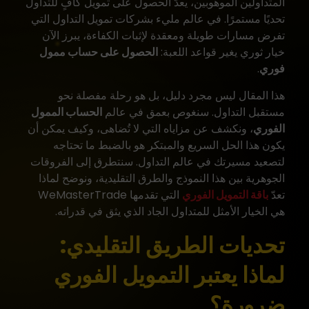
المتداولين الموهوبين، يعدّ الحصول على تمويل كافٍ للتداول
تحديًا مستمرًا. في عالم مليء بشركات تمويل التداول التي
تفرض مسارات طويلة ومعقدة لإثبات الكفاءة، يبرز الآن
خيار ثوري يغير قواعد اللعبة:
الحصول على حساب ممول
فوري
.
هذا المقال ليس مجرد دليل، بل هو رحلة مفصلة نحو
مستقبل التداول. سنغوص بعمق في عالم
الحساب الممول
الفوري
، ونكشف عن مزاياه التي لا تُضاهى، وكيف يمكن أن
يكون هذا الحل السريع والمبتكر هو بالضبط ما تحتاجه
لتصعيد مسيرتك في عالم التداول. سنتطرق إلى الفروقات
الجوهرية بين هذا النموذج والطرق التقليدية، ونوضح لماذا
تعدّ
باقة التمويل الفوري
التي تقدمها WeMasterTrade
هي الخيار الأمثل للمتداول الجاد الذي يثق في قدراته.
تحديات الطريق التقليدي:
لماذا يعتبر التمويل الفوري
ضرورة؟