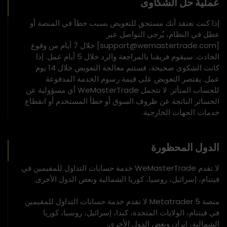
عملية حل الشكاوى
إذا كنت تعتقد أنك مستحق للتعويض بسبب خطأ في المنصة أو
عطل في النظام، يُرجى التواصل عبر
[support@wemastertrade.com] خلال 7 أيام من وقوع
الحادث. سيقوم فريقنا بالمراجعة والرد خلال 5 أيام عمل. إذا
كانت الشكوى صحيحة، فستتم معالجة التعويض خلال 14 يوم
عمل. يقتصر التعويض على قيمة رسوم الخدمة المدفوعة
للحساب المتأثر. لا تتحمل WeMasterTrade أي مسؤولية عن
الخسائر الناتجة عن ظروف السوق أو خطأ المستخدم أو انقطاع
خدمات الجهات الخارجية.
الدول المحظورة
لا تقدم WeMasterTrade خدمة حسابات التداول للمقيمين في
فيتنام، إسرائيل، روسيا، كوريا الشمالية وبعض الدول الأخرى.
منصة Metatrader 5 لا تقدم خدمة حسابات التداول للمقيمين
في فيتنام، الولايات المتحدة، كندا، إسرائيل، روسيا، كوريا
الشمالية، إيران وبعض الدول الأخرى.