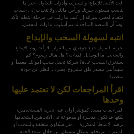
الحد الأدنى للإيداع، والسبريد، وأدوات التداول. اختر ما
يناسب مستوى خبرتك ورأس مالك، ولا تنجذب إلى حساب
متقدم لمجرد ميزاته إن كنت ما زلت في مرحلة التعلم. تأكد
أيضاً أن المنصة المتاحة تدعم أسلوب تداولك المفضل.
انتبه لسهولة السحب والإيداع
تجربة التمويل جزء جوهري من القرار. اقرأ شروط الإيداع
والسحب: ما الوسائل المتاحة؟ هل هناك رسوم؟ كم
يستغرق السحب عادة؟ شركة تجعل سحب أموالك معقداً أو
مبهماً هي مصدر قلق مشروع، بصرف النظر عن جودة
منصتها.
اقرأ المراجعات لكن لا تعتمد عليها
وحدها
المراجعات مفيدة كمؤشر أولي على تجربة المستخدمين،
لكنها قد تكون متحيزة أو مدفوعة في الاتجاهين. استخدمها
لرصد الأنماط المتكررة — مثل شكاوى متعلقة بالسحب أو
الدعم — ثم تحقق بشكل مستقل من خلال موقع الجهة