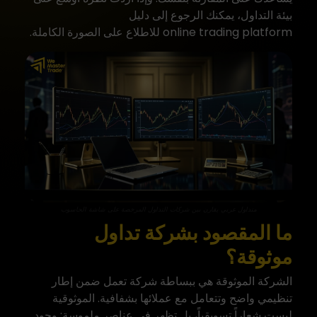
بيئة التداول، يمكنك الرجوع إلى دليل
online trading platform
للاطلاع على الصورة الكاملة.
متداول عربي يقارن بين شركات التداول المرخصة على شاشة الحاسوب
ما المقصود بشركة تداول
موثوقة؟
الشركة الموثوقة هي ببساطة شركة تعمل ضمن إطار
تنظيمي واضح وتتعامل مع عملائها بشفافية. الموثوقية
ليست شعاراً تسويقياً، بل تظهر في عناصر ملموسة: وجود