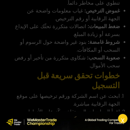
تنطوي على مخاطر دائماً.
غموض الترخيص:
غياب معلومات واضحة عن
الجهة الرقابية أو رقم الترخيص.
ضغط المبيعات:
اتصالات متكررة تحثّك على الإيداع
بسرعة أو زيادة المبلغ.
شروط غامضة:
بنود غير واضحة حول الرسوم أو
السحب أو المكافآت.
صعوبة السحب:
شكاوى متكررة من تأخير أو رفض
سحب الأموال.
خطوات تحقق سريعة قبل
التسجيل
ابحث عن اسم الشركة ورقم ترخيصها على موقع
الجهة الرقابية مباشرة.
اقرأ المراجعات المستقلة وركّز على الأنماط
المتكررة لا على رأي واحد.
X
راجع الشروط والأحكام، خصوصاً بنود الرسوم