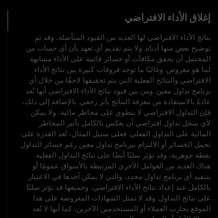
إغلاق الأداء الافتراضي
نتائج الأداء الافتراضي لها العديد من القيود المتأصلة، وقد تم
توضيح بعض منها أدناه. ولا يتم تقديم أي تعهد بأن أي حساب من
المحتمل أن يحقق مكافآت أو خسائر قائمة على الأداء مشابهة
لما هو معروض. وغالبًا ما توجد فروقات كبيرة بين نتائج الأداء
الافتراضي والنتائج الفعلية التي يتم تحقيقها لاحقًا من خلال أي
برنامج تداول معين. ومن بين قيود نتائج الأداء الافتراضي أنها تُعد
عادةً بالاستفادة من معرفة النتائج بأثر رجعي. بالإضافة إلى ذلك،
فإن التداول الافتراضي لا ينطوي على مخاطر مالية، ولا يمكن
لأي سجل تداول افتراضي أن يعكس بالكامل تأثير المخاطر
المالية على التداول الفعلي. فعلى سبيل المثال، تُعد القدرة على
تحمل الخسائر أو الالتزام ببرنامج تداول معين رغم خسائر التداول
نقطة جوهرية، وقد تؤثر سلبًا أيضًا على نتائج التداول الفعلية.
هناك العديد من العوامل الأخرى المرتبطة بالأسواق عمومًا أو
بتنفيذ أي برنامج تداول محدد، والتي لا يمكن أخذها في الاعتبار
بالكامل عند إعداد نتائج الأداء الافتراضي، وجميعها قد تؤثر سلبًا
على نتائج التداول. وقد لا تمثل الشهادات المعروضة على هذا
الموقع تجارب العملاء أو المستخدمين الآخرين، كما أنها لا تُعد