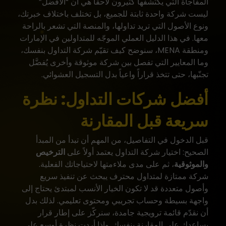
المفاجأة التي يكتشفها كثيرون لاحقاً هي أن “الأفضل”
ليست شركة واحدة ثابتة للجميع، بل تختلف باختلاف خبرتك،
ونوع الأصول التي تريد تداولها، والمنصة التي تشعر بالراحة
معها. في هذا الدليل العملي الموجّه للمتداولين في الإمارات
ومنطقة MENA، سنوضح كيف تقيّم شركة التداول بنفسك،
وما المعايير التي تفصل بين شركة موثوقة وأخرى يُفضَّل
تجنّبها، حتى تتخذ قراراً واعياً بدل التسجيل العشوائي.
أفضل شركات التداول: نظرة
سريعة قبل المقارنة
قبل الدخول في التفاصيل، من المهم أن تبدأ من المبدأ
الصحيح: اختيار شركة التداول يعتمد أولاً على
الترخيص
والموثوقية
، ثم على مدى ملاءمتها لاحتياجاتك الفعلية.
شركة ممتازة لمتداول محترف يبحث عن تنفيذ سريع
وأصول متعددة قد لا تكون الخيار الأنسب لمبتدئ يحتاج إلى
واجهة بسيطة وحساب تجريبي ومحتوى تعليمي. لذلك بدل
أن نقدّم قائمة ترويجية جامدة، سنركّز على إطار قرار
يساعدك على المقارنة بنفسك. وإذا أردت نظرة أوسع على