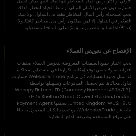
الأولي أو أكثر. رأس المال المخاطر هو المال الذي يمكن تحمل
خسارته دون تعريض الأمان المالي أو نمط الحياة للخطر. لذلك،
يجب استخدام رأس المال المخاطر فقط في التداول، ولا ينبغي
التفكير في التداول إلا لمن يملكون رأس مال مخاطر كافيًا. ولا
يُعد الأداء السابق بالضرورة مؤشرًا على النتائج المستقبلية.
الإفصاح عن تعويض العملاء
يجب اعتبار جميع الصفقات المعروضة لتعويض العملاء صفقات
افتراضية، ولا ينبغي توقع إمكانية تكرارها في بيئة تداول محاكاة.
قد تمثل جميع الحسابات في برنامج WeMasterTrade حسابات
تداول محاكاة. يتم تحصيل المدفوعات وتسهيلها بواسطة
Wecopy Fintech LTD (Company Number: 14905703),
71-75 Shelton Street, Covent Garden, London,
United Kingdom, WC2H 9JQ، بصفتها Payment Agent
نيابةً عن WeMasterTrade، مع تحديد الكيان المعمول به بناءً
على موقع المستخدم وطريقة الدفع المختارة.