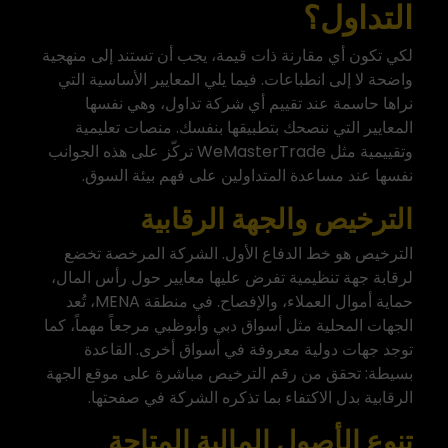
التداول؟
لكي تكون أي مقارنة ذات قيمة، يجب أن تستند إلى منهجية
واضحة لا إلى انطباعات. فيما يلي المعايير الأساسية التي
نراها حاسمة عند تقييم أي شركة تداول، وهي نفسها
المعايير التي ننصحك بتطبيقها بنفسك. منصات تعليمية
وتقييمية مثل
WeMasterTrade
تركّز على هذه الجوانب
نفسها عند مساعدة المتداولين على فهم بيئة السوق.
الترخيص والجهة الرقابية
الترخيص هو خط الدفاع الأول. الشركة المرخصة تخضع
لرقابة جهة تنظيمية تفرض عليها معايير حول رأس المال،
حماية أموال العملاء، والإفصاح. في منطقة MENA، تُعد
الجهات المحلية مثل أسواق دبي وأبوظبي مرجعاً مهماً، كما
توجد جهات دولية معروفة في أسواق أخرى. القاعدة
بسيطة: تحقق من رقم الترخيص مباشرة على موقع الجهة
الرقابية بدل الاكتفاء بما تذكره الشركة في صفحتها.
تنوع الأصول المالية المتاحة