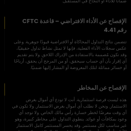
ضمانًا للأداء أو النجاح في المستقبل.
الإفصاح عن الأداء الافتراضي – قاعدة CFTC
رقم 4.41
تتضمن نتائج التداول المحاكاة أو الافتراضية قيودًا جوهرية. وعلى
عكس سجلات الأداء الفعلية، فإنها لا تمثل نشاط تداول حقيقيًا،
وقد تكون مُصممة بالاستفادة من الإدراك اللاحق. ولا يتم تقديم
أي إقرار بأن أي حساب سيحقق، أو من المرجح أن يحقق، أرباحًا
أو خسائر مماثلة لتلك المعروضة أو المشار إليها ضمنيًا.
الإفصاح عن المخاطر
هذه ليست فرصة استثمارية. أنت لا تودع أي أموال بغرض
الاستثمار. ونحن لا نطلب أي أموال بغرض الاستثمار. ولا تكون في
أي وقت معرضًا لخطر خسارة رأس مالك الخاص. ولا توجد أي
وعود بمكافآت أو عوائد. ينطوي التداول على مخاطر كبيرة، وهو
غير مناسب لكل مستثمر. وقد يخسر المستثمر كامل الاستثمار