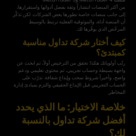
من أكثر المنصات انتشاراً وثقة
بفضل أدواتها واستقرارها،
إلى جانب منصات خاصة تطورها بعض الشركات. لكن تذكّر
أن المنصة أداة، والموثوقية الفعلية ترتبط بالوسيط
المرخّص الذي يوفّرها لك.
كيف أختار شركة تداول مناسبة
كمبتدئ؟
رتّب أولوياتك هكذا: تحقق من الترخيص أولاً، ثم ابحث عن
واجهة بسيطة وحساب تجريبي، ثم محتوى تعليمي ودعم
واضح، وأخيراً شروط سحب وإيداع شفافة. تدرّب على
الحساب التجريبي قبل الإيداع الحقيقي والتزم بمبادئ إدارة
المخاطر.
خلاصة الاختيار: ما الذي يحدد
أفضل شركة تداول بالنسبة
لك؟