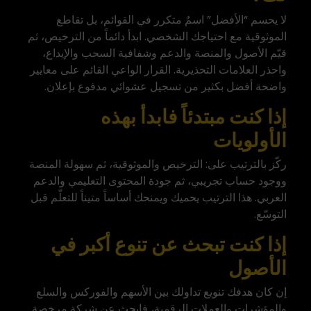
لا يحسم “الأفضل” اسمٌ متكرر في القوائم، بل تقاطع
الموثوقية مع احتياجك الشخصي. ابدأ دائماً من الترخيص، ثم
قيّم الأصول والمنصة والدعم وشفافية السحب والإيداع،
واحذر العلامات التحذيرية. القرار الواعي القائم على معايير
واضحة أفضل بكثير من تسجيل عشوائي مدفوع بإعلان.
إذا كنت مبتدئاً فابدأ بهذه
الأولويات
ركّز بالترتيب على: الترخيص والموثوقية، ثم سهولة المنصة
ووجود حساب تجريبي، ثم جودة المحتوى التعليمي والدعم
العربي. هذا الترتيب يحميك ويمنحك أساساً متيناً للتعلّم قبل
التوسّع.
إذا كنت تبحث عن تنوع أكبر في
الأصول
إن كان هدفك تنويع تداولك بين الأسهم والفوركس والسلع
والمؤشرات والعملات الرقمية، فابحث عن شركة مرخصة