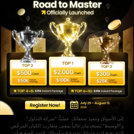
والسحب والمكافآت.
تأكد من وجود وسائل تواصل حقيقية وعنوان واضح
للشركة.
جرّب الدعم بسؤال بسيط وقيّم سرعة ووضوح
الرد.
الفرق بين شركة التداول
والمنصة والوسيط
كثيراً ما تختلط هذه المصطلحات في نتائج البحث، ما يربك
المبتدئ. توضيحها يساعدك على قراءة المقارنات بشكل
أدق.
ماذا يعني forex broker؟
الوسيط أو
forex broker
هو الجهة التي تتيح لك الوصول
إلى الأسواق وتنفيذ صفقاتك. عملياً، “شركة التداول”
و”الوسيط” يُستخدمان غالباً بمعنى متقارب: الكيان المرخّص
الذي تفتح لديه حسابك وتودع فيه أموالك. الفهم الصحيح أن