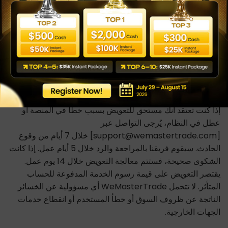
تداول محاكاة. يتم تحصيل المدفوعات وتسهيلها بواسطة
Wecopy Fintech LTD (Company Number: 14905703),
71-75 Shelton Street, Covent Garden, London, United
Kingdom, WC2H 9JQ، بصفتها Payment Agent نيابةً عن
WeMasterTrade، مع تحديد الكيان المعمول به بناءً على موقع
المستخدم وطريقة الدفع المختارة.
عملية حل الشكاوى
إذا كنت تعتقد أنك مستحق للتعويض بسبب خطأ في المنصة أو
عطل في النظام، يُرجى التواصل عبر
[support@wemastertrade.com] خلال 7 أيام من وقوع
الحادث. سيقوم فريقنا بالمراجعة والرد خلال 5 أيام عمل. إذا كانت
الشكوى صحيحة، فستتم معالجة التعويض خلال 14 يوم عمل.
يقتصر التعويض على قيمة رسوم الخدمة المدفوعة للحساب
المتأثر. لا تتحمل WeMasterTrade أي مسؤولية عن الخسائر
الناتجة عن ظروف السوق أو خطأ المستخدم أو انقطاع خدمات
الجهات الخارجية.