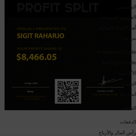
المنتسبين
العروض الترويجية
أهم الأسئلة الشائعة
من نحن
WeMasterTrade
WeCopyTrade
الأكاديمية
الشهادات
اتصل بنا
الدفعات
الدفعات
رأس المال والأرباح