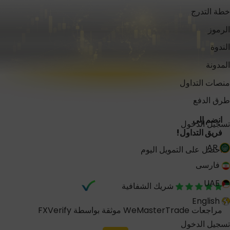
خطة التدرج
الرموز
الندوة
المدونة
منصات التداول
طرق الدفع
انضم إلى
تسجيل الدخول
فريق التداول!
AR
احصل على التمويل اليوم
فارسی
UAE
شريك الشفافية
English
مراجعات WeMasterTrade موثقة بواسطة FXVerify
تسجيل الدخول