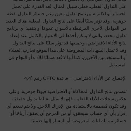
على التداول الفعلي. فعلى سبيل المثال، تُعد القدرة على تحمل
الخسائر أو الالتزام ببرنامج تداول معين رغم خسائر التداول نقطة
جوهرية، وقد تؤثر سلبًا أيضًا على نتائج التداول الفعلية. هناك العديد
من العوامل الأخرى المرتبطة بالأسواق عمومًا أو بتنفيذ أي برنامج
تداول محدد، والتي لا يمكن أخذها في الاعتبار بالكامل عند إعداد
نتائج الأداء الافتراضي، وجميعها قد تؤثر سلبًا على نتائج التداول.
وقد لا تمثل الشهادات المعروضة على هذا الموقع تجارب العملاء
أو المستخدمين الآخرين، كما أنها لا تُعد ضمانًا للأداء أو النجاح في
المستقبل.
الإفصاح عن الأداء الافتراضي – قاعدة CFTC رقم 4.41
تتضمن نتائج التداول المحاكاة أو الافتراضية قيودًا جوهرية. وعلى
عكس سجلات الأداء الفعلية، فإنها لا تمثل نشاط تداول حقيقيًا،
وقد تكون مُصممة بالاستفادة من الإدراك اللاحق. ولا يتم تقديم أي
إقرار بأن أي حساب سيحقق، أو من المرجح أن يحقق، أرباحًا أو
خسائر مماثلة لتلك المعروضة أو المشار إليها ضمنيًا.