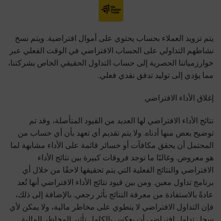
يتم تزويد العملاء بحساب يحتوي على أموال افتراضية. ويتم نسخ
نشاطهم التداولي على الحساب الافتراضي في الوقت الفعلي عبر
خوارزمياتنا الحصرية إلى حساب التداول الحقيقي الخاص بشركتنا،
مما يؤدي إلى توليد تدفق نقدي فعلي.
إغلاق الأداء الافتراضي
نتائج الأداء الافتراضي لها العديد من القيود المتأصلة، وقد تم
توضيح بعض منها أدناه. ولا يتم تقديم أي تعهد بأن أي حساب من
المحتمل أن يحقق مكافآت أو خسائر قائمة على الأداء مشابهة لما
هو معروض. وغالبًا ما توجد فروقات كبيرة بين نتائج الأداء
الافتراضي والنتائج الفعلية التي يتم تحقيقها لاحقًا من خلال أي
برنامج تداول معين. ومن بين قيود نتائج الأداء الافتراضي أنها تُعد
عادةً بالاستفادة من معرفة النتائج بأثر رجعي. بالإضافة إلى ذلك،
فإن التداول الافتراضي لا ينطوي على مخاطر مالية، ولا يمكن لأي
سجل تداول افتراضي أن يعكس بالكامل تأثير المخاطر المالية