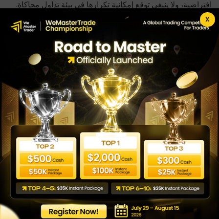
افتراضية، ولا ينبغي توقع إمكانية تكرارها في بيئة تداول محاكاة.
قد تمثل جميع الحسابات في برنامج WeMasterTrade حسابات
X
تداول محاكاة. يتم تحصيل المدفوعات وتسهيلها بواسطة
Wecopy Fintech LTD (Company Number: 14905703),
71-75 Shelton Street, Covent Garden, London, United
Kingdom, WC2H 9JQ، بصفتها Payment Agent نيابةً عن
WeMasterTrade، مع تحديد الكيان المعمول به بناءً على موقع
المستخدم وطريقة الدفع المختارة.
عملية حل الشكاوى
إذا كنت تعتقد أنك مستحق للتعويض بسبب خطأ في المنصة أو
عطل في النظام، يُرجى التواصل عبر
[support@wemastertrade.com] خلال 7 أيام من وقوع
الحادث. سيقوم فريقنا بالمراجعة والرد خلال 5 أيام عمل. إذا كانت
الشكوى صحيحة، فستتم معالجة التعويض خلال 14 يوم عمل.
يقتصر التعويض على قيمة رسوم الخدمة المدفوعة للحساب
المتأثر. لا تتحمل WeMasterTrade أي مسؤولية عن الخسائر