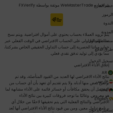
مراجعات WeMasterTrade موثقة بواسطة FXVerify
خطة التدرج
الرموز
الندوة
المدونة
يتم تزويد العملاء بحساب يحتوي على أموال افتراضية. ويتم نسخ
منصات التداول
نشاطهم التداولي على الحساب الافتراضي في الوقت الفعلي عبر
خوارزمياتنا الحصرية إلى حساب التداول الحقيقي الخاص بشركتنا،
طرق الدفع
مما يؤدي إلى توليد تدفق نقدي فعلي.
تسجيل الدخول
إغلاق الأداء الافتراضي
AR
نتائج الأداء الافتراضي لها العديد من القيود المتأصلة، وقد تم
فارسی
توضيح بعض منها أدناه. ولا يتم تقديم أي تعهد بأن أي حساب من
المحتمل أن يحقق مكافآت أو خسائر قائمة على الأداء مشابهة لما
UAE
هو معروض. وغالبًا ما توجد فروقات كبيرة بين نتائج الأداء
English
الافتراضي والنتائج الفعلية التي يتم تحقيقها لاحقًا من خلال أي
برنامج تداول معين. ومن بين قيود نتائج الأداء الافتراضي أنها تُعد
تسجيل الدخول