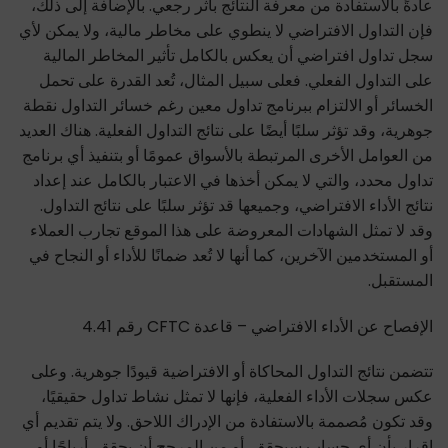
عادةً بالاستفادة من معرفة النتائج بأثر رجعي. بالإضافة إلى ذلك،
فإن التداول الافتراضي لا ينطوي على مخاطر مالية، ولا يمكن لأي
سجل تداول افتراضي أن يعكس بالكامل تأثير المخاطر المالية
على التداول الفعلي. فعلى سبيل المثال، تُعد القدرة على تحمل
الخسائر أو الالتزام ببرنامج تداول معين رغم خسائر التداول نقطة
جوهرية، وقد تؤثر سلبًا أيضًا على نتائج التداول الفعلية. هناك العديد
من العوامل الأخرى المرتبطة بالأسواق عمومًا أو بتنفيذ أي برنامج
تداول محدد، والتي لا يمكن أخذها في الاعتبار بالكامل عند إعداد
نتائج الأداء الافتراضي، وجميعها قد تؤثر سلبًا على نتائج التداول.
وقد لا تمثل الشهادات المعروضة على هذا الموقع تجارب العملاء
أو المستخدمين الآخرين، كما أنها لا تُعد ضمانًا للأداء أو النجاح في
المستقبل.
الإفصاح عن الأداء الافتراضي – قاعدة CFTC رقم 4.41
تتضمن نتائج التداول المحاكاة أو الافتراضية قيودًا جوهرية. وعلى
عكس سجلات الأداء الفعلية، فإنها لا تمثل نشاط تداول حقيقيًا،
وقد تكون مُصممة بالاستفادة من الإدراك اللاحق. ولا يتم تقديم أي
إقرار بأن أي حساب سيحقق، أو من المرجح أن يحقق، أرباحًا أو