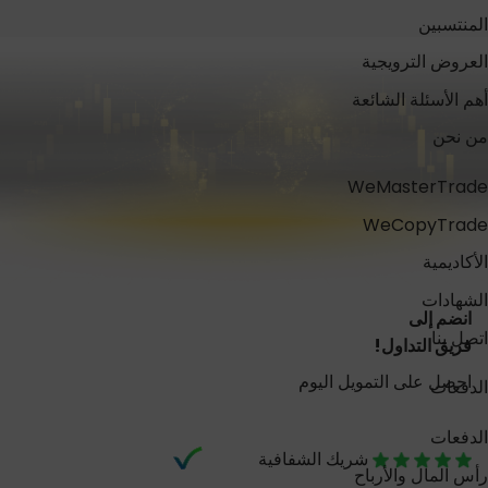
المنتسبين
العروض الترويجية
أهم الأسئلة الشائعة
من نحن
WeMasterTrade
WeCopyTrade
الأكاديمية
الشهادات
انضم إلى
اتصل بنا
فريق التداول!
احصل على التمويل اليوم
الدفعات
الدفعات
شريك الشفافية
رأس المال والأرباح