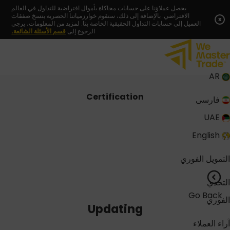
Skip
يحصل عملاؤنا على حسابات محاكاة بأموال افتراضية للتداول في العالم
الافتراضي. بالإضافة إلى ذلك، ستقوم خوارزمياتنا الحصرية بنسخ صفقات
to
x
العميل إلى حسابات التداول الحقيقية الخاصة بنا. لمزيد من المعلومات، يرجى
content
الرجوع إلى
قسم الأسئلة الشائعة.
AR
Certification
فارسی
UAE
English
التمويل الفوري
التحدي
Go Back
الفوري
Updating
آراء العملاء