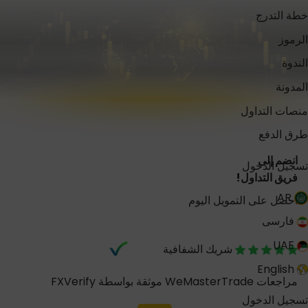
خطة التدرج
الرموز
الندوة
المدونة
منصات التداول
طرق الدفع
انضم إلى
تسجيل الدخول
فريق التداول!
AR
احصل على التمويل اليوم
فارسی
UAE
شريك الشفافية
English
مراجعات WeMasterTrade موثقة بواسطة FXVerify
تسجيل الدخول