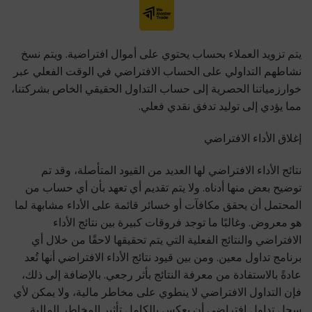
يتم تزويد العملاء بحساب يحتوي على أموال افتراضية. ويتم نسخ
نشاطهم التداولي على الحساب الافتراضي في الوقت الفعلي عبر
خوارزمياتنا الحصرية إلى حساب التداول الحقيقي الخاص بشركتنا،
مما يؤدي إلى توليد تدفق نقدي فعلي.
إغلاق الأداء الافتراضي
نتائج الأداء الافتراضي لها العديد من القيود المتأصلة، وقد تم
توضيح بعض منها أدناه. ولا يتم تقديم أي تعهد بأن أي حساب من
المحتمل أن يحقق مكافآت أو خسائر قائمة على الأداء مشابهة لما
هو معروض. وغالبًا ما توجد فروقات كبيرة بين نتائج الأداء
الافتراضي والنتائج الفعلية التي يتم تحقيقها لاحقًا من خلال أي
برنامج تداول معين. ومن بين قيود نتائج الأداء الافتراضي أنها تُعد
عادةً بالاستفادة من معرفة النتائج بأثر رجعي. بالإضافة إلى ذلك،
فإن التداول الافتراضي لا ينطوي على مخاطر مالية، ولا يمكن لأي
سجل تداول افتراضي أن يعكس بالكامل تأثير المخاطر المالية