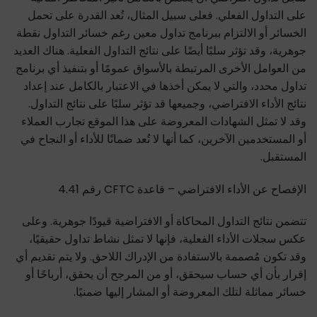
على التداول الفعلي. فعلى سبيل المثال، تُعد القدرة على تحمل
الخسائر أو الالتزام ببرنامج تداول معين رغم خسائر التداول نقطة
جوهرية، وقد تؤثر سلبًا أيضًا على نتائج التداول الفعلية. هناك العديد
من العوامل الأخرى المرتبطة بالأسواق عمومًا أو بتنفيذ أي برنامج
تداول محدد، والتي لا يمكن أخذها في الاعتبار بالكامل عند إعداد
نتائج الأداء الافتراضي، وجميعها قد تؤثر سلبًا على نتائج التداول.
وقد لا تمثل الشهادات المعروضة على هذا الموقع تجارب العملاء
أو المستخدمين الآخرين، كما أنها لا تُعد ضمانًا للأداء أو النجاح في
المستقبل.
الإفصاح عن الأداء الافتراضي – قاعدة CFTC رقم 4.41
تتضمن نتائج التداول المحاكاة أو الافتراضية قيودًا جوهرية. وعلى
عكس سجلات الأداء الفعلية، فإنها لا تمثل نشاط تداول حقيقيًا،
وقد تكون مُصممة بالاستفادة من الإدراك اللاحق. ولا يتم تقديم أي
إقرار بأن أي حساب سيحقق، أو من المرجح أن يحقق، أرباحًا أو
خسائر مماثلة لتلك المعروضة أو المشار إليها ضمنيًا.