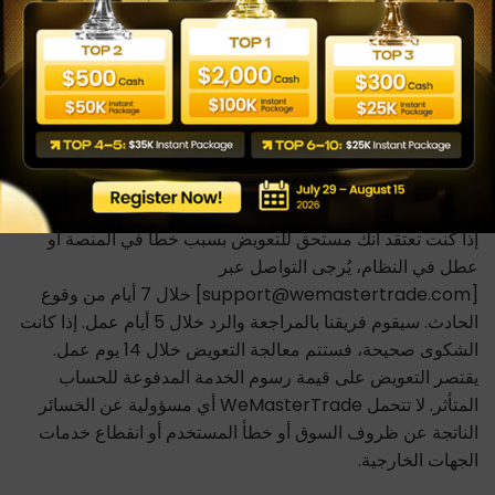
تداول محاكاة. يتم تحصيل المدفوعات وتسهيلها بواسطة
Wecopy Fintech LTD (Company Number: 14905703),
71-75 Shelton Street, Covent Garden, London, United
Kingdom, WC2H 9JQ، بصفتها Payment Agent نيابةً عن
WeMasterTrade، مع تحديد الكيان المعمول به بناءً على موقع
المستخدم وطريقة الدفع المختارة.
عملية حل الشكاوى
إذا كنت تعتقد أنك مستحق للتعويض بسبب خطأ في المنصة أو
عطل في النظام، يُرجى التواصل عبر
[support@wemastertrade.com] خلال 7 أيام من وقوع
الحادث. سيقوم فريقنا بالمراجعة والرد خلال 5 أيام عمل. إذا كانت
الشكوى صحيحة، فستتم معالجة التعويض خلال 14 يوم عمل.
يقتصر التعويض على قيمة رسوم الخدمة المدفوعة للحساب
المتأثر. لا تتحمل WeMasterTrade أي مسؤولية عن الخسائر
الناتجة عن ظروف السوق أو خطأ المستخدم أو انقطاع خدمات
الجهات الخارجية.