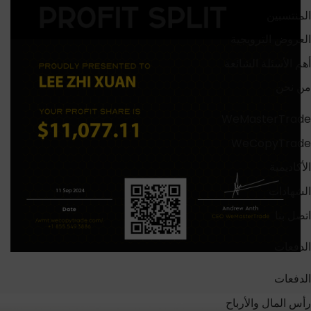
المنتسبين
العروض الترويجية
أهم الأسئلة الشائعة
من نحن
WeMasterTrade
WeCopyTrade
الأكاديمية
الشهادات
اتصل بنا
الدفعات
الدفعات
رأس المال والأرباح