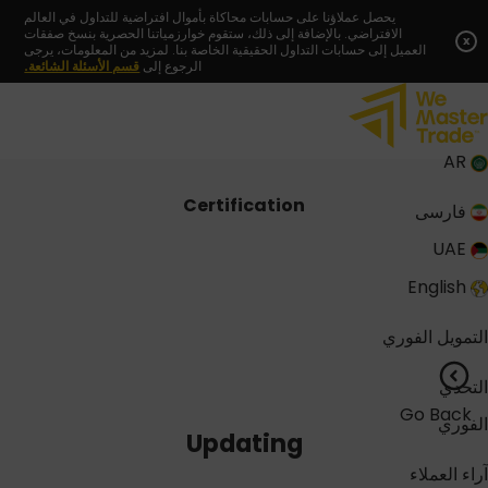
Skip
يحصل عملاؤنا على حسابات محاكاة بأموال افتراضية للتداول في العالم
الافتراضي. بالإضافة إلى ذلك، ستقوم خوارزمياتنا الحصرية بنسخ صفقات
to
x
العميل إلى حسابات التداول الحقيقية الخاصة بنا. لمزيد من المعلومات، يرجى
content
الرجوع إلى
قسم الأسئلة الشائعة.
AR
Certification
فارسی
UAE
English
التمويل الفوري
التحدي
Go Back
الفوري
Updating
آراء العملاء