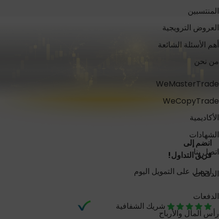
المنتسبين
العروض الترويجية
أهم الأسئلة الشائعة
من نحن
WeMasterTrade
WeCopyTrade
الأكاديمية
الشهادات
انضم إلى
اتصل بنا
فريق التداول!
احصل على التمويل اليوم
الدفعات
الدفعات
شريك الشفافية
رأس المال والأرباح