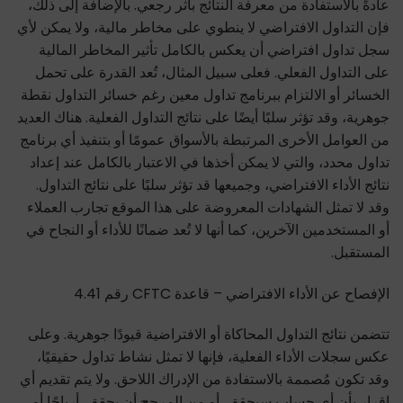
عادةً بالاستفادة من معرفة النتائج بأثر رجعي. بالإضافة إلى ذلك،
فإن التداول الافتراضي لا ينطوي على مخاطر مالية، ولا يمكن لأي
سجل تداول افتراضي أن يعكس بالكامل تأثير المخاطر المالية
على التداول الفعلي. فعلى سبيل المثال، تُعد القدرة على تحمل
الخسائر أو الالتزام ببرنامج تداول معين رغم خسائر التداول نقطة
جوهرية، وقد تؤثر سلبًا أيضًا على نتائج التداول الفعلية. هناك العديد
من العوامل الأخرى المرتبطة بالأسواق عمومًا أو بتنفيذ أي برنامج
تداول محدد، والتي لا يمكن أخذها في الاعتبار بالكامل عند إعداد
نتائج الأداء الافتراضي، وجميعها قد تؤثر سلبًا على نتائج التداول.
وقد لا تمثل الشهادات المعروضة على هذا الموقع تجارب العملاء
أو المستخدمين الآخرين، كما أنها لا تُعد ضمانًا للأداء أو النجاح في
المستقبل.
الإفصاح عن الأداء الافتراضي – قاعدة CFTC رقم 4.41
تتضمن نتائج التداول المحاكاة أو الافتراضية قيودًا جوهرية. وعلى
عكس سجلات الأداء الفعلية، فإنها لا تمثل نشاط تداول حقيقيًا،
وقد تكون مُصممة بالاستفادة من الإدراك اللاحق. ولا يتم تقديم أي
إقرار بأن أي حساب سيحقق، أو من المرجح أن يحقق، أرباحًا أو