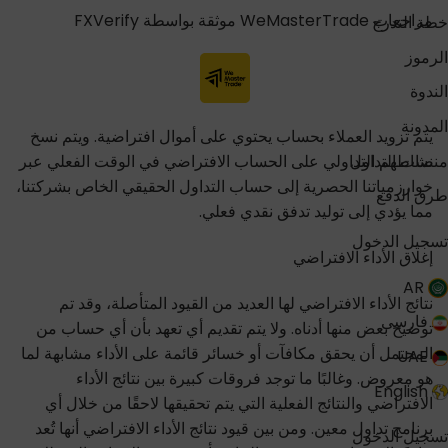
مراجعات WeMasterTrade موثقة بواسطة FXVerify
خطة التدرج
الرموز
الندوة
المدونة
يتم تزويد العملاء بحساب يحتوي على أموال افتراضية. ويتم نسخ
منصات التداول
نشاطهم التداولي على الحساب الافتراضي في الوقت الفعلي عبر
خوارزمياتنا الحصرية إلى حساب التداول الحقيقي الخاص بشركتنا،
طرق الدفع
مما يؤدي إلى توليد تدفق نقدي فعلي.
تسجيل الدخول
إغلاق الأداء الافتراضي
AR
نتائج الأداء الافتراضي لها العديد من القيود المتأصلة، وقد تم
فارسی
توضيح بعض منها أدناه. ولا يتم تقديم أي تعهد بأن أي حساب من
المحتمل أن يحقق مكافآت أو خسائر قائمة على الأداء مشابهة لما
UAE
هو معروض. وغالبًا ما توجد فروقات كبيرة بين نتائج الأداء
English
الافتراضي والنتائج الفعلية التي يتم تحقيقها لاحقًا من خلال أي
برنامج تداول معين. ومن بين قيود نتائج الأداء الافتراضي أنها تُعد
تسجيل الدخول