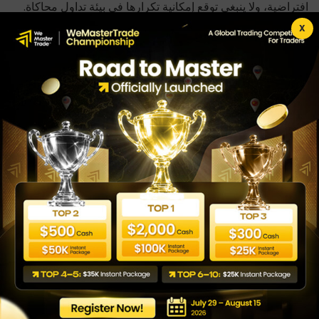
افتراضية، ولا ينبغي توقع إمكانية تكرارها في بيئة تداول محاكاة.
قد تمثل جميع الحسابات في برنامج WeMasterTrade حسابات
X
تداول محاكاة. يتم تحصيل المدفوعات وتسهيلها بواسطة
Wecopy Fintech LTD (Company Number: 14905703),
71-75 Shelton Street, Covent Garden, London, United
Kingdom, WC2H 9JQ، بصفتها Payment Agent نيابةً عن
WeMasterTrade، مع تحديد الكيان المعمول به بناءً على موقع
المستخدم وطريقة الدفع المختارة.
عملية حل الشكاوى
إذا كنت تعتقد أنك مستحق للتعويض بسبب خطأ في المنصة أو
عطل في النظام، يُرجى التواصل عبر
[support@wemastertrade.com] خلال 7 أيام من وقوع
الحادث. سيقوم فريقنا بالمراجعة والرد خلال 5 أيام عمل. إذا كانت
الشكوى صحيحة، فستتم معالجة التعويض خلال 14 يوم عمل.
يقتصر التعويض على قيمة رسوم الخدمة المدفوعة للحساب
المتأثر. لا تتحمل WeMasterTrade أي مسؤولية عن الخسائر