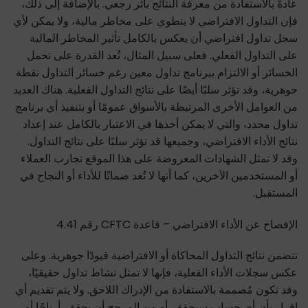
عادةً بالاستفادة من معرفة النتائج بأثر رجعي. بالإضافة إلى ذلك،
فإن التداول الافتراضي لا ينطوي على مخاطر مالية، ولا يمكن لأي
سجل تداول افتراضي أن يعكس بالكامل تأثير المخاطر المالية
على التداول الفعلي. فعلى سبيل المثال، تُعد القدرة على تحمل
الخسائر أو الالتزام ببرنامج تداول معين رغم خسائر التداول نقطة
جوهرية، وقد تؤثر سلبًا أيضًا على نتائج التداول الفعلية. هناك العديد
من العوامل الأخرى المرتبطة بالأسواق عمومًا أو بتنفيذ أي برنامج
تداول محدد، والتي لا يمكن أخذها في الاعتبار بالكامل عند إعداد
نتائج الأداء الافتراضي، وجميعها قد تؤثر سلبًا على نتائج التداول.
وقد لا تمثل الشهادات المعروضة على هذا الموقع تجارب العملاء
أو المستخدمين الآخرين، كما أنها لا تُعد ضمانًا للأداء أو النجاح في
المستقبل.
الإفصاح عن الأداء الافتراضي – قاعدة CFTC رقم 4.41
تتضمن نتائج التداول المحاكاة أو الافتراضية قيودًا جوهرية. وعلى
عكس سجلات الأداء الفعلية، فإنها لا تمثل نشاط تداول حقيقيًا،
وقد تكون مُصممة بالاستفادة من الإدراك اللاحق. ولا يتم تقديم أي
إقرار بأن أي حساب سيحقق، أو من المرجح أن يحقق، أرباحًا أو