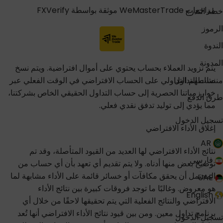
مراجعات WeMasterTrade موثقة بواسطة FXVerify
خطة التدرج
الرموز
الندوة
المدونة
يتم تزويد العملاء بحساب يحتوي على أموال افتراضية. ويتم نسخ
منصات التداول
نشاطهم التداولي على الحساب الافتراضي في الوقت الفعلي عبر
خوارزمياتنا الحصرية إلى حساب التداول الحقيقي الخاص بشركتنا،
طرق الدفع
مما يؤدي إلى توليد تدفق نقدي فعلي.
تسجيل الدخول
إغلاق الأداء الافتراضي
AR
نتائج الأداء الافتراضي لها العديد من القيود المتأصلة، وقد تم
فارسی
توضيح بعض منها أدناه. ولا يتم تقديم أي تعهد بأن أي حساب من
المحتمل أن يحقق مكافآت أو خسائر قائمة على الأداء مشابهة لما
UAE
هو معروض. وغالبًا ما توجد فروقات كبيرة بين نتائج الأداء
English
الافتراضي والنتائج الفعلية التي يتم تحقيقها لاحقًا من خلال أي
برنامج تداول معين. ومن بين قيود نتائج الأداء الافتراضي أنها تُعد
تسجيل الدخول