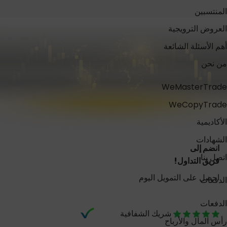
المنتسبين
العروض الترويجية
أهم الأسئلة الشائعة
من نحن
WeMasterTrade
WeCopyTrade
الأكاديمية
الشهادات
انضم إلى
اتصل بنا
فريق التداول!
احصل على التمويل اليوم
الدفعات
الدفعات
شريك الشفافية
رأس المال والأرباح