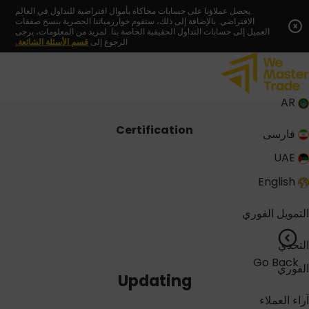
Skip
يحصل عملاؤنا على حسابات محاكاة بأموال افتراضية للتداول في العالم
الافتراضي. بالإضافة إلى ذلك، ستقوم خوارزمياتنا الحصرية بنسخ صفقات
to
x
العميل إلى حسابات التداول الحقيقية الخاصة بنا. لمزيد من المعلومات، يرجى
content
الرجوع إلى
قسم الأسئلة الشائعة.
AR
Certification
فارسی
UAE
English
التمويل الفوري
التحدي
Go Back
الفوري
Updating
آراء العملاء