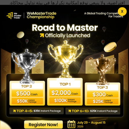
افتراضية، ولا ينبغي توقع إمكانية تكرارها في بيئة تداول محاكاة.
قد تمثل جميع الحسابات في برنامج WeMasterTrade حسابات
X
تداول محاكاة. يتم تحصيل المدفوعات وتسهيلها بواسطة
Wecopy Fintech LTD (Company Number: 14905703),
71-75 Shelton Street, Covent Garden, London, United
Kingdom, WC2H 9JQ، بصفتها Payment Agent نيابةً عن
WeMasterTrade، مع تحديد الكيان المعمول به بناءً على موقع
المستخدم وطريقة الدفع المختارة.
عملية حل الشكاوى
إذا كنت تعتقد أنك مستحق للتعويض بسبب خطأ في المنصة أو
عطل في النظام، يُرجى التواصل عبر
[support@wemastertrade.com] خلال 7 أيام من وقوع
الحادث. سيقوم فريقنا بالمراجعة والرد خلال 5 أيام عمل. إذا كانت
الشكوى صحيحة، فستتم معالجة التعويض خلال 14 يوم عمل.
يقتصر التعويض على قيمة رسوم الخدمة المدفوعة للحساب
المتأثر. لا تتحمل WeMasterTrade أي مسؤولية عن الخسائر