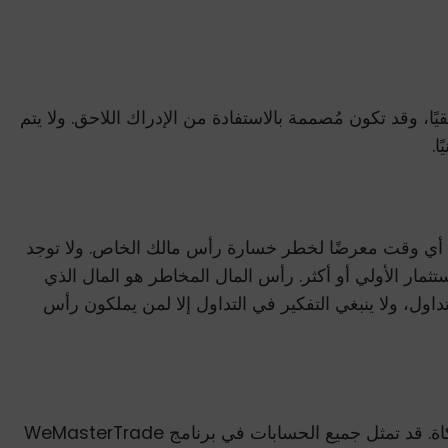
ًا، وقد تكون مُصممة بالاستفادة من الإدراك اللاحق. ولا يتم
ا.
في أي وقت معرضًا لخطر خسارة رأس مالك الخاص. ولا توجد
مار الأولي أو أكثر. رأس المال المخاطر هو المال الذي
ل، ولا ينبغي التفكير في التداول إلا لمن يملكون رأس
يجب اعتبار جميع الصفقات المعروضة لتعويض العملاء صفقات افتراضية، ولا ينبغي توقع إمكانية تكرارها في بيئة تداول محاكاة. قد تمثل جميع الحسابات في برنامج WeMasterTrade