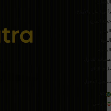
الدفعات
رأس المال والأرباح
خطة التدرج
الرموز
الندوة
المدونة
منصات التداول
طرق الدفع
تسجيل الدخول
AR
فارسی