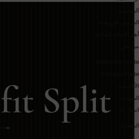
المنتسبين
العروض الترويجية
أهم الأسئلة الشائعة
من نحن
WeMasterTrade
WeCopyTrade
الأكاديمية
الشهادات
اتصل بنا
الدفعات