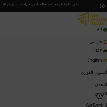
Skip
يحصل عملاؤنا على حسابات محاكاة بأموال افتراضية للتداول في العالم
x
to
content
AR
فارسی
UAE
English
التمويل الفوري
التحدي
الفوري
Go Back
آراء العملاء