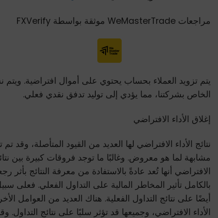
مراجعات WeMasterTrade موثقة بواسطة FXVerify
يتم تزويد العملاء بحساب يحتوي على أموال افتراضية. ويتم
الخاص بشركتنا، مما يؤدي إلى توليد تدفق نقدي فعلي.
إغلاق الأداء الافتراضي
نتائج الأداء الافتراضي لها العديد من القيود المتأصلة، وقد 
مشابهة لما هو معروض. وغالبًا ما توجد فروقات كبيرة بين نتائج 
الافتراضي أنها تُعد عادةً بالاستفادة من معرفة النتائج بأث
بالكامل تأثير المخاطر المالية على التداول الفعلي. فعلى سبي
أيضًا على نتائج التداول الفعلية. هناك العديد من العوامل الأخ
الأداء الافتراضي، وجميعها قد تؤثر سلبًا على نتائج التداول. و