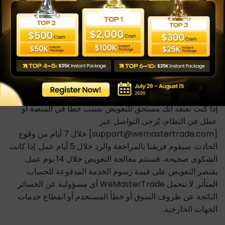
تداول محاكاة. يتم تحصيل المدفوعات وتسهيلها بواسطة
Wecopy Fintech LTD (Company Number: 14905703),
71-75 Shelton Street, Covent Garden, London, United
Kingdom, WC2H 9JQ، بصفتها Payment Agent نيابةً عن
WeMasterTrade، مع تحديد الكيان المعمول به بناءً على موقع
المستخدم وطريقة الدفع المختارة.
عملية حل الشكاوى
إذا كنت تعتقد أنك مستحق للتعويض بسبب خطأ في المنصة أو
عطل في النظام، يُرجى التواصل عبر
[support@wemastertrade.com] خلال 7 أيام من وقوع
الحادث. سيقوم فريقنا بالمراجعة والرد خلال 5 أيام عمل. إذا كانت
الشكوى صحيحة، فستتم معالجة التعويض خلال 14 يوم عمل.
يقتصر التعويض على قيمة رسوم الخدمة المدفوعة للحساب
المتأثر. لا تتحمل WeMasterTrade أي مسؤولية عن الخسائر
الناتجة عن ظروف السوق أو خطأ المستخدم أو انقطاع خدمات
الجهات الخارجية.