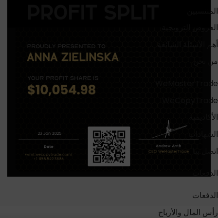
المنتسبين
العروض الترويجية
أهم الأسئلة الشائعة
من نحن
WeMasterTrade
WeCopyTrade
الأكاديمية
الشهادات
اتصل بنا
الدفعات
الدفعات
رأس المال والأرباح