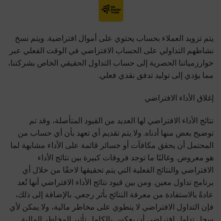
يتم تزويد العملاء بحساب يحتوي على أموال افتراضية. ويتم نسخ
نشاطهم التداولي على الحساب الافتراضي في الوقت الفعلي عبر
خوارزمياتنا الحصرية إلى حساب التداول الحقيقي الخاص بشركتنا،
مما يؤدي إلى توليد تدفق نقدي فعلي.
إغلاق الأداء الافتراضي
نتائج الأداء الافتراضي لها العديد من القيود المتأصلة، وقد تم
توضيح بعض منها أدناه. ولا يتم تقديم أي تعهد بأن أي حساب من
المحتمل أن يحقق مكافآت أو خسائر قائمة على الأداء مشابهة لما
هو معروض. وغالبًا ما توجد فروقات كبيرة بين نتائج الأداء
الافتراضي والنتائج الفعلية التي يتم تحقيقها لاحقًا من خلال أي
برنامج تداول معين. ومن بين قيود نتائج الأداء الافتراضي أنها تُعد
عادةً بالاستفادة من معرفة النتائج بأثر رجعي. بالإضافة إلى ذلك،
فإن التداول الافتراضي لا ينطوي على مخاطر مالية، ولا يمكن لأي
سجل تداول افتراضي أن يعكس بالكامل تأثير المخاطر المالية