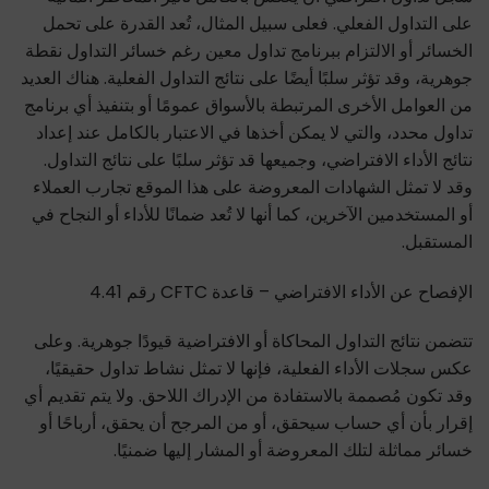
على التداول الفعلي. فعلى سبيل المثال، تُعد القدرة على تحمل
الخسائر أو الالتزام ببرنامج تداول معين رغم خسائر التداول نقطة
جوهرية، وقد تؤثر سلبًا أيضًا على نتائج التداول الفعلية. هناك العديد
من العوامل الأخرى المرتبطة بالأسواق عمومًا أو بتنفيذ أي برنامج
تداول محدد، والتي لا يمكن أخذها في الاعتبار بالكامل عند إعداد
نتائج الأداء الافتراضي، وجميعها قد تؤثر سلبًا على نتائج التداول.
وقد لا تمثل الشهادات المعروضة على هذا الموقع تجارب العملاء
أو المستخدمين الآخرين، كما أنها لا تُعد ضمانًا للأداء أو النجاح في
المستقبل.
الإفصاح عن الأداء الافتراضي – قاعدة CFTC رقم 4.41
تتضمن نتائج التداول المحاكاة أو الافتراضية قيودًا جوهرية. وعلى
عكس سجلات الأداء الفعلية، فإنها لا تمثل نشاط تداول حقيقيًا،
وقد تكون مُصممة بالاستفادة من الإدراك اللاحق. ولا يتم تقديم أي
إقرار بأن أي حساب سيحقق، أو من المرجح أن يحقق، أرباحًا أو
خسائر مماثلة لتلك المعروضة أو المشار إليها ضمنيًا.