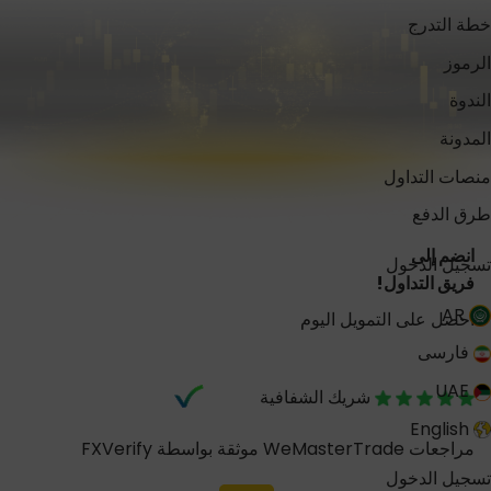
خطة التدرج
الرموز
الندوة
المدونة
منصات التداول
طرق الدفع
انضم إلى
تسجيل الدخول
فريق التداول!
AR
احصل على التمويل اليوم
فارسی
UAE
شريك الشفافية
English
مراجعات WeMasterTrade موثقة بواسطة FXVerify
تسجيل الدخول