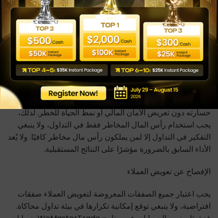
الإفصاح عن المخاطر
هذه ليست فرصة استثمارية. أنت لا تودع أي أموال بغرض
الاستثمار. ونحن لا نطلب أي أموال بغرض الاستثمار. ولا تكون في
أي وقت معرضًا لخطر خسارة رأس مالك الخاص. ولا توجد أي
وعود بمكافآت أو عوائد. ينطوي التداول على مخاطر كبيرة، وهو
غير مناسب لكل مستثمر. وقد يخسر المستثمر كامل الاستثمار
الأولي أو أكثر. رأس المال المخاطر هو المال الذي يمكن تحمل
خسارته دون تعريض الأمان المالي أو نمط الحياة للخطر. لذلك،
يجب استخدام رأس المال المخاطر فقط في التداول، ولا ينبغي
التفكير في التداول إلا لمن يملكون رأس مال مخاطر كافيًا. ولا يُعد
الأداء السابق بالضرورة مؤشرًا على النتائج المستقبلية.
الإفصاح عن تعويض العملاء
يجب اعتبار جميع الصفقات المعروضة لتعويض العملاء صفقات
افتراضية، ولا ينبغي توقع إمكانية تكرارها في بيئة تداول محاكاة.