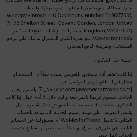
قد تمثل جميع الحسابات في برنامج WeMasterTrade حسابات
تداول محاكاة. يتم تحصيل المدفوعات وتسهيلها بواسطة
Wecopy Fintech LTD (Company Number: 14905703),
71-75 Shelton Street, Covent Garden, London, United
Kingdom, WC2H 9JQ، بصفتها Payment Agent نيابةً عن
WeMasterTrade، مع تحديد الكيان المعمول به بناءً على موقع
المستخدم وطريقة الدفع المختارة.
عملية حل الشكاوى
إذا كنت تعتقد أنك مستحق للتعويض بسبب خطأ في المنصة أو
عطل في النظام، يُرجى التواصل عبر
[support@wemastertrade.com] خلال 7 أيام من وقوع
الحادث. سيقوم فريقنا بالمراجعة والرد خلال 5 أيام عمل. إذا كانت
الشكوى صحيحة، فستتم معالجة التعويض خلال 14 يوم عمل.
يقتصر التعويض على قيمة رسوم الخدمة المدفوعة للحساب
المتأثر. لا تتحمل WeMasterTrade أي مسؤولية عن الخسائر
الناتجة عن ظروف السوق أو خطأ المستخدم أو انقطاع خدمات
الجهات الخارجية.