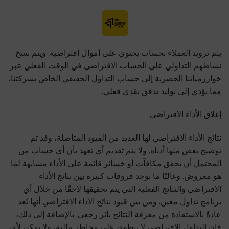
يتم تزويد العملاء بحساب يحتوي على أموال افتراضية. ويتم نسخ
نشاطهم التداولي على الحساب الافتراضي في الوقت الفعلي عبر
خوارزمياتنا الحصرية إلى حساب التداول الحقيقي الخاص بشركتنا،
مما يؤدي إلى توليد تدفق نقدي فعلي.
إغلاق الأداء الافتراضي
نتائج الأداء الافتراضي لها العديد من القيود المتأصلة، وقد تم
توضيح بعض منها أدناه. ولا يتم تقديم أي تعهد بأن أي حساب من
المحتمل أن يحقق مكافآت أو خسائر قائمة على الأداء مشابهة لما
هو معروض. وغالبًا ما توجد فروقات كبيرة بين نتائج الأداء
الافتراضي والنتائج الفعلية التي يتم تحقيقها لاحقًا من خلال أي
برنامج تداول معين. ومن بين قيود نتائج الأداء الافتراضي أنها تُعد
عادةً بالاستفادة من معرفة النتائج بأثر رجعي. بالإضافة إلى ذلك،
فإن التداول الافتراضي لا ينطوي على مخاطر مالية، ولا يمكن لأي