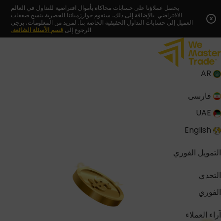
Skip
يحصل عملاؤنا على حسابات محاكاة بأموال افتراضية للتداول في العالم
الافتراضي. بالإضافة إلى ذلك، ستقوم خوارزمياتنا الحصرية بنسخ صفقات
to
x
العميل إلى حسابات التداول الحقيقية الخاصة بنا. لمزيد من المعلومات، يرجى
content
الرجوع إلى
قسم الأسئلة الشائعة.
AR
فارسی
UAE
English
التمويل الفوري
التحدي
الفوري
آراء العملاء