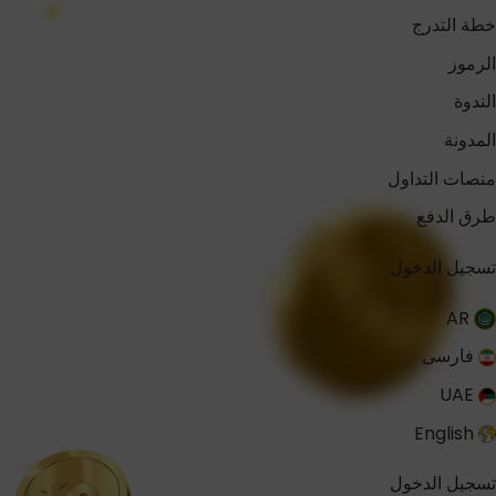
خطة التدرج
الرموز
الندوة
المدونة
منصات التداول
طرق الدفع
تسجيل الدخول
AR
فارسی
UAE
English
تسجيل الدخول