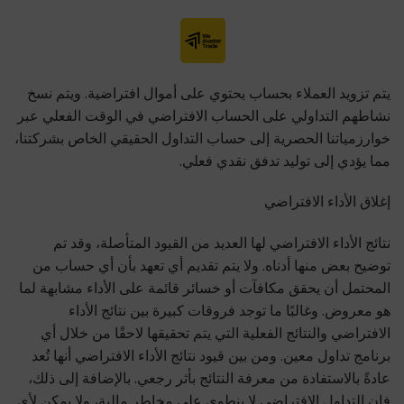
يتم تزويد العملاء بحساب يحتوي على أموال افتراضية. ويتم نسخ
نشاطهم التداولي على الحساب الافتراضي في الوقت الفعلي عبر
خوارزمياتنا الحصرية إلى حساب التداول الحقيقي الخاص بشركتنا،
مما يؤدي إلى توليد تدفق نقدي فعلي.
إغلاق الأداء الافتراضي
نتائج الأداء الافتراضي لها العديد من القيود المتأصلة، وقد تم
توضيح بعض منها أدناه. ولا يتم تقديم أي تعهد بأن أي حساب من
المحتمل أن يحقق مكافآت أو خسائر قائمة على الأداء مشابهة لما
هو معروض. وغالبًا ما توجد فروقات كبيرة بين نتائج الأداء
الافتراضي والنتائج الفعلية التي يتم تحقيقها لاحقًا من خلال أي
برنامج تداول معين. ومن بين قيود نتائج الأداء الافتراضي أنها تُعد
عادةً بالاستفادة من معرفة النتائج بأثر رجعي. بالإضافة إلى ذلك،
فإن التداول الافتراضي لا ينطوي على مخاطر مالية، ولا يمكن لأي