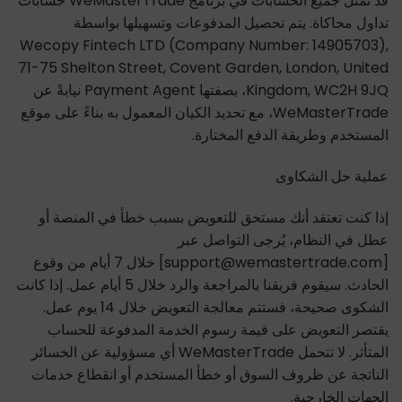
قد تمثل جميع الحسابات في برنامج WeMasterTrade حسابات
تداول محاكاة. يتم تحصيل المدفوعات وتسهيلها بواسطة
Wecopy Fintech LTD (Company Number: 14905703),
71-75 Shelton Street, Covent Garden, London, United
Kingdom, WC2H 9JQ، بصفتها Payment Agent نيابةً عن
WeMasterTrade، مع تحديد الكيان المعمول به بناءً على موقع
المستخدم وطريقة الدفع المختارة.
عملية حل الشكاوى
إذا كنت تعتقد أنك مستحق للتعويض بسبب خطأ في المنصة أو
عطل في النظام، يُرجى التواصل عبر
[support@wemastertrade.com] خلال 7 أيام من وقوع
الحادث. سيقوم فريقنا بالمراجعة والرد خلال 5 أيام عمل. إذا كانت
الشكوى صحيحة، فستتم معالجة التعويض خلال 14 يوم عمل.
يقتصر التعويض على قيمة رسوم الخدمة المدفوعة للحساب
المتأثر. لا تتحمل WeMasterTrade أي مسؤولية عن الخسائر
الناتجة عن ظروف السوق أو خطأ المستخدم أو انقطاع خدمات
الجهات الخارجية.