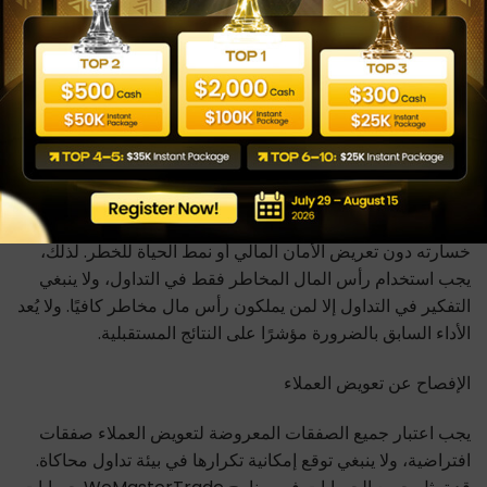
الإفصاح عن المخاطر
هذه ليست فرصة استثمارية. أنت لا تودع أي أموال بغرض
الاستثمار. ونحن لا نطلب أي أموال بغرض الاستثمار. ولا تكون في
أي وقت معرضًا لخطر خسارة رأس مالك الخاص. ولا توجد أي
وعود بمكافآت أو عوائد. ينطوي التداول على مخاطر كبيرة، وهو
غير مناسب لكل مستثمر. وقد يخسر المستثمر كامل الاستثمار
الأولي أو أكثر. رأس المال المخاطر هو المال الذي يمكن تحمل
خسارته دون تعريض الأمان المالي أو نمط الحياة للخطر. لذلك،
يجب استخدام رأس المال المخاطر فقط في التداول، ولا ينبغي
التفكير في التداول إلا لمن يملكون رأس مال مخاطر كافيًا. ولا يُعد
الأداء السابق بالضرورة مؤشرًا على النتائج المستقبلية.
الإفصاح عن تعويض العملاء
يجب اعتبار جميع الصفقات المعروضة لتعويض العملاء صفقات
افتراضية، ولا ينبغي توقع إمكانية تكرارها في بيئة تداول محاكاة.