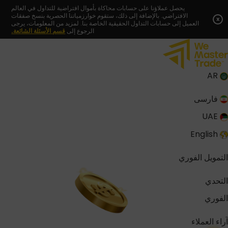
Skip
يحصل عملاؤنا على حسابات محاكاة بأموال افتراضية للتداول في العالم
الافتراضي. بالإضافة إلى ذلك، ستقوم خوارزمياتنا الحصرية بنسخ صفقات
to
x
العميل إلى حسابات التداول الحقيقية الخاصة بنا. لمزيد من المعلومات، يرجى
content
الرجوع إلى
قسم الأسئلة الشائعة.
AR
فارسی
UAE
English
التمويل الفوري
التحدي
الفوري
آراء العملاء